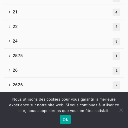
21
4
22
3
24
3
2575
1
26
2
2626
2
27
Nous utilisons des cookies pour vous garantir la meilleure
3
expérience sur notre site web. Si vous continuez à utiliser ce
site, nous supposerons que vous en êtes satisfait.
28
1
Ok
Contactez-nous