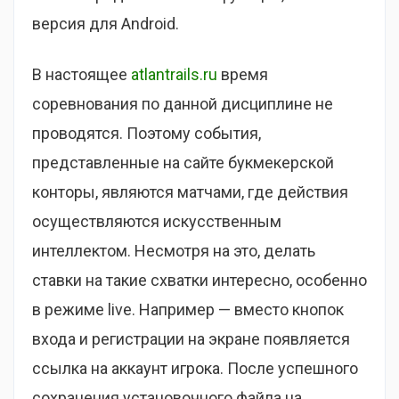
версия для Android.
В настоящее
atlantrails.ru
время
соревнования по данной дисциплине не
проводятся. Поэтому события,
представленные на сайте букмекерской
конторы, являются матчами, где действия
осуществляются искусственным
интеллектом. Несмотря на это, делать
ставки на такие схватки интересно, особенно
в режиме live. Например — вместо кнопок
входа и регистрации на экране появляется
ссылка на аккаунт игрока. После успешного
сохранения установочного файла на