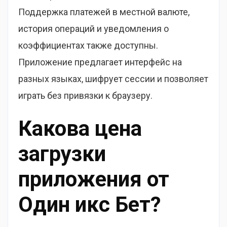
Поддержка платежей в местной валюте,
история операций и уведомления о
коэффициентах также доступны.
Приложение предлагает интерфейс на
разных языках, шифрует сессии и позволяет
играть без привязки к браузеру.
Какова цена
загрузки
приложения от
Один икс Бет?