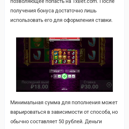
позволяющее попасть на 1xBet.com. После
получения бонуса достаточно лишь
использовать его для оформления ставки.
Минимальная сумма для пополнения может
варьироваться в зависимости от способа, но
обычно составляет 50 рублей. Деньги