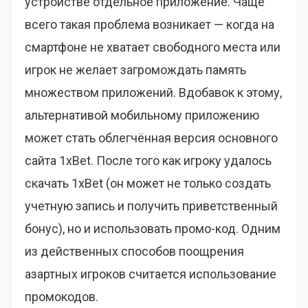
устройстве отдельное приложение. Чаще
всего такая проблема возникает — когда на
смартфоне не хватает свободного места или
игрок не желает загромождать память
множеством приложений. Вдобавок к этому,
альтернативой мобильному приложению
может стать облегчённая версия основного
сайта 1xBet. После того как игроку удалось
скачать 1xBet (он может не только создать
учетную запись и получить приветственный
бонус), но и использовать промо-код. Одним
из действенных способов поощрения
азартных игроков считается использование
промокодов.