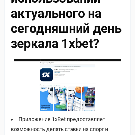
актуального на
сегодняшний день
зеркала 1xbet?
Приложение 1xBet предоставляет
возможность делать ставки на спорт и