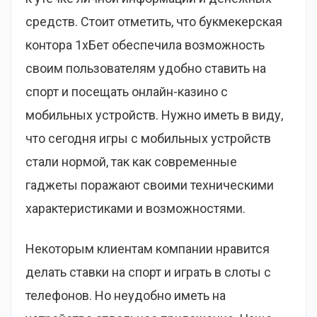
средств. Стоит отметить, что букмекерская
контора 1хБет обеспечила возможность
своим пользователям удобно ставить на
спорт и посещать онлайн-казино с
мобильных устройств. Нужно иметь в виду,
что сегодня игры с мобильных устройств
стали нормой, так как современные
гаджеты поражают своими техническими
характеристиками и возможностями.
Некоторым клиентам компании нравится
делать ставки на спорт и играть в слоты с
телефонов. Но неудобно иметь на