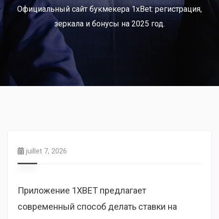
Официальный сайт букмекера 1xBet: регистрация,
зеркала и бонусы на 2025 год.
juillet 7, 2026
Приложение 1XBET предлагает
современный способ делать ставки на