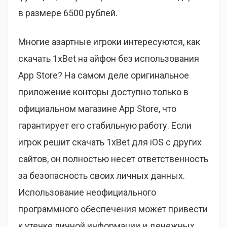
в размере 6500 рублей.
Многие азартные игроки интересуются, как
скачать 1xBet на айфон без использования
App Store? На самом деле оригинальное
приложение конторы доступно только в
официальном магазине App Store, что
гарантирует его стабильную работу. Если
игрок решит скачать 1xBet для iOS с других
сайтов, он полностью несет ответственность
за безопасность своих личных данных.
Использование неофициального
программного обеспечения может привести
к утечке личной информации и денежных