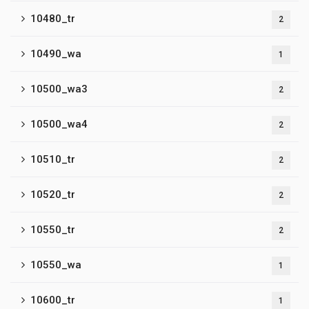
10480_tr
2
10490_wa
1
10500_wa3
2
10500_wa4
2
10510_tr
2
10520_tr
2
10550_tr
2
10550_wa
1
10600_tr
1