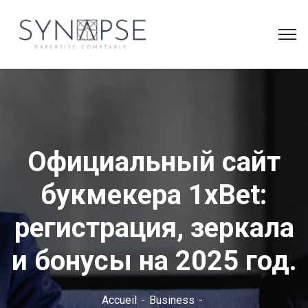
Официальный сайт
букмекера 1xBet:
регистрация, зеркала
и бонусы на 2025 год.
Accueil
Business