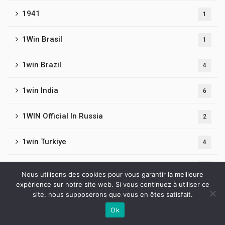
1941
1
1Win Brasil
1
1win Brazil
4
1win India
6
1WIN Official In Russia
2
1win Turkiye
4
1win uzbekistan
1
Nous utilisons des cookies pour vous garantir la meilleure
expérience sur notre site web. Si vous continuez à utiliser ce
1win-apostas-brasil.com
1
site, nous supposerons que vous en êtes satisfait.
Ok
Contactez-nous
1wins-br.br.com 1
1