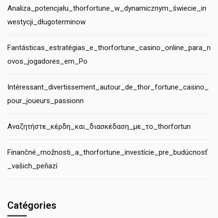
Analiza_potencjału_thorfortune_w_dynamicznym_świecie_in
westycji_długoterminow
Fantásticas_estratégias_e_thorfortune_casino_online_para_n
ovos_jogadores_em_Po
Intéressant_divertissement_autour_de_thor_fortune_casino_
pour_joueurs_passionn
Αναζητήστε_κέρδη_και_διασκέδαση_με_το_thorfortun
Finančné_možnosti_a_thorfortune_investície_pre_budúcnosť
_vašich_peňazí
Catégories