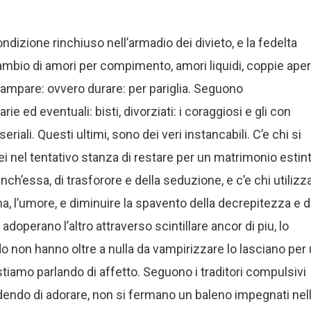
izione rinchiuso nell’armadio dei divieto, e la fedelta
cambio di amori per compimento, amori liquidi, coppie ape
campare: ovvero durare: per pariglia. Seguono
ed eventuali: bisti, divorziati: i coraggiosi e gli con
 seriali. Questi ultimi, sono dei veri instancabili. C’e chi si
 nel tentativo stanza di restare per un matrimonio estin
’essa, di trasforore e della seduzione, e c’e chi utilizza 
ma, l’umore, e diminuire la spavento della decrepitezza e d
doperano l’altro attraverso scintillare ancor di piu, lo
 non hanno oltre a nulla da vampirizzare lo lasciano per
stiamo parlando di affetto. Seguono i traditori compulsivi
redendo di adorare, non si fermano un baleno impegnati nel