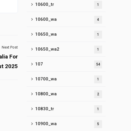
10600_tr
1
10600_wa
4
10650_wa
1
Next Post
10650_wa2
1
lia For
107
54
t 2025
10700_wa
1
10800_wa
2
10830_tr
1
10900_wa
5