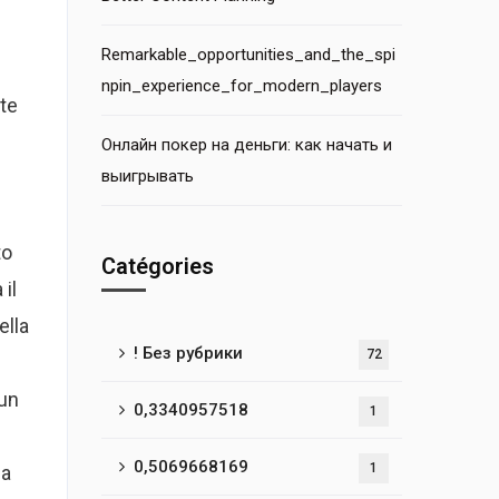
Remarkable_opportunities_and_the_spi
npin_experience_for_modern_players
rte
Онлайн покер на деньги: как начать и
выигрывать
to
Catégories
il
ella
! Без рубрики
72
 un
0,3340957518
1
0,5069668169
1
la