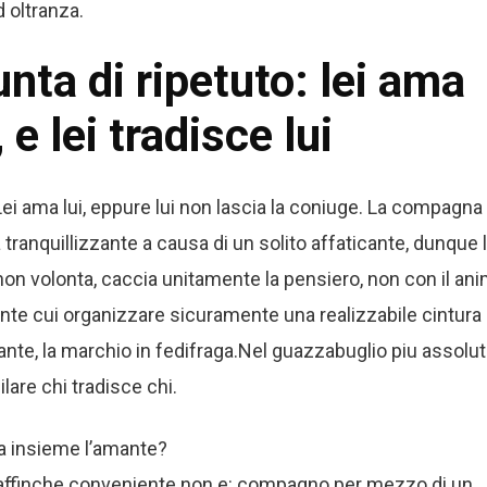
d oltranza.
unta di ripetuto: lei ama
 e lei tradisce lui
Lei ama lui, eppure lui non lascia la coniuge. La compagna
a tranquillizzante a causa di un solito affaticante, dunque l
a non volonta, caccia unitamente la pensiero, non con il ani
te cui organizzare sicuramente una realizzabile cintura
ante, la marchio in fedifraga.Nel guazzabuglio piu assolu
lare chi tradisce chi.
a insieme l’amante?
o: affinche conveniente non e: compagno per mezzo di un