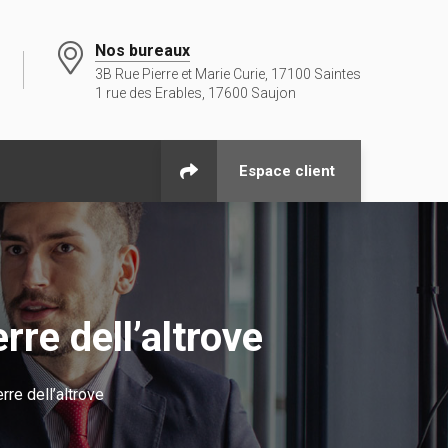
Nos bureaux
3B Rue Pierre et Marie Curie, 17100 Saintes
1 rue des Erables, 17600 Saujon
Espace client
rre dell’altrove
rre dell’altrove