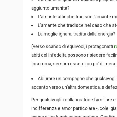
aggiunto umanita?
L’amante affinche tradisce l’amante m
L’amante che tradisce nel caso che ste
La moglie ignara, tradita dalla energia?
(verso scanso di equivoci, i protagonisti
r
abiti del infedelta possono risiedere facil
Insomma, sembra esserci un po’ di mesc
Abiurare un compagno che qualsivoglia
accanto verso un’altra domestica, e defe
Per qualsivoglia collaboratrice familiare e 
indifferenza e amor particolare -, colei gi
causa di un lunghissimo periodo. Gestire l