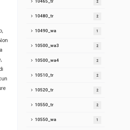
10465_tr
2
10480_tr
2
o,
10490_wa
1
 Non
10500_wa3
2
ia
,
10500_wa4
2
di
10510_tr
2
lcun
ure
10520_tr
2
10550_tr
2
10550_wa
1