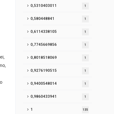
0,5310403011
1
0,580448841
1
0,6114338105
1
0,7745669856
1
ei,
0,8018518069
1
mo,
0,9276190515
1
to
0,9400548014
1
0,9860433941
1
1
135