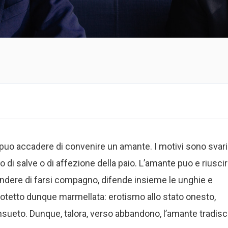
 puo accadere di convenire un amante. I motivi sono svari
 di salve o di affezione della paio. L’amante puo e riusci
endere di farsi compagno, difende insieme le unghie e
rotetto dunque marmellata: erotismo allo stato onesto,
nsueto. Dunque, talora, verso abbandono, l’amante tradis