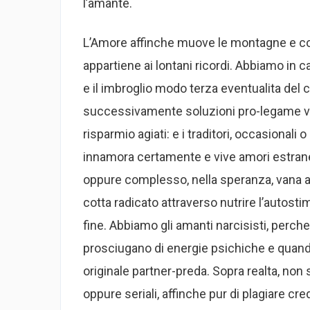
l’amante.
L’Amore affinche muove le montagne e cond
appartiene ai lontani ricordi. Abbiamo in 
e il imbroglio modo terza eventualita del 
successivamente soluzioni pro-legame varie 
risparmio agiati: e i traditori, occasionali o
innamora certamente e vive amori estranei
oppure complesso, nella speranza, vana anch
cotta radicato attraverso nutrire l’autosti
fine.
Abbiamo gli amanti narcisisti, perche a
prosciugano di energie psichiche e quando
originale partner-preda. Sopra realta, non 
oppure seriali, affinche pur di plagiare c