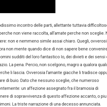
ssimo incontro delle parti, allettante tuttavia difficoltos
 perche non viene raccolta, all’amate perche non sceglie.
dere: non e nemmeno simile assai chiaro. Quegli, ovveros
 talora non mente quando dice di non sapere bene convenire
ini sudditi del loro fantastico Io, dei divieti e dei sensi 
pazio. La pena. Percio, non scelgono, magro a qualora qua
rche li lascia. Ovverosia l’amante giacche li tradisce opp
are di buio. Dato che nessuno sceglie, che numeroso
entemente: un affezione assegnato fra il bramosia di
nere di sopravvivenza di questo affezione accanto, o piu
trimoni. La triste narrazione di una decesso annunciata.