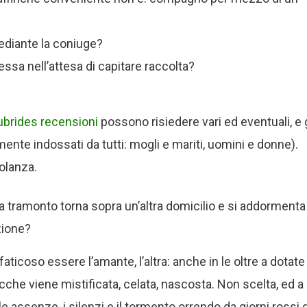
ediante la coniuge?
ssa nell’attesa di capitare raccolta?
ubrides recensioni
possono risiedere vari ed eventuali, e g
mente indossati da tutti: mogli e mariti, uomini e donne).
olanza.
 tramonto torna sopra un’altra domicilio e si addormenta
zione?
faticoso essere l’amante, l’altra: anche in le oltre a dotate
acche viene mistificata, celata, nascosta. Non scelta, ed a
e assenze, i silenzi e il tormento orrendo da giorni rossi 