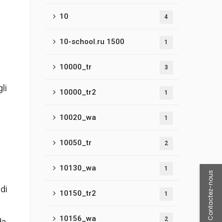
10
4
10-school.ru 1500
1
10000_tr
3
li
10000_tr2
1
10020_wa
1
10050_tr
2
10130_wa
1
Contactez-nous
 di
10150_tr2
1
10156_wa
2
da