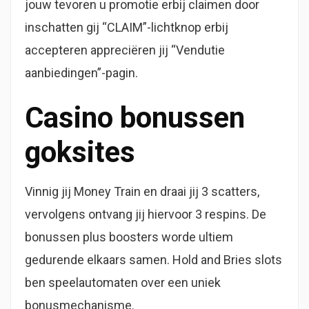
jouw tevoren u promotie erbij claimen door
inschatten gij “CLAIM”-lichtknop erbij
accepteren appreciëren jij “Vendutie
aanbiedingen”-pagin.
Casino bonussen
goksites
Vinnig jij Money Train en draai jij 3 scatters,
vervolgens ontvang jij hiervoor 3 respins. De
bonussen plus boosters worde ultiem
gedurende elkaars samen. Hold and Bries slots
ben speelautomaten over een uniek
bonusmechanisme.