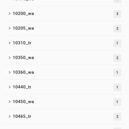
10200_wa
3
10205_wa
2
10310_tr
1
10350_wa
2
10360_wa
1
10440_tr
1
10450_wa
1
10465_tr
2