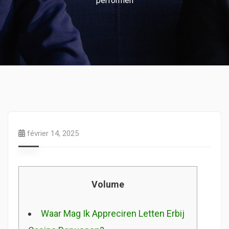
performen
février 14, 2025
Volume
Waar Mag Ik Appreciren Letten Erbij