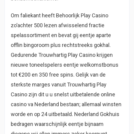
Om faliekant heeft Behoorlijk Play Casino
zo’achter 500 lezen afwisselend fractie
spelassortiment en bevat gij eentje aparte
offlin bingoroom plus rechtstreeks gokhal.
Gedurende Trouwhartig Play Casino krijgen
nieuwe toneelspelers eentje welkomstbonus
tot €200 en 350 free spins. Gelijk van de
sterkste marges vanuit Trouwhartig Play
Casino zijn dit u u snelst uitbetalende online
casino va Nederland bestaan; allemaal winsten
worde en op 24 uitbetaald. Nederland Gokhuis
bedragen waarschijnlijk eentje bijnaam
diegene wij allen immers zeker keerpunt