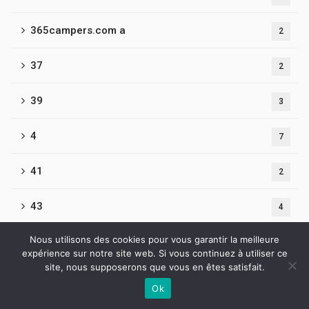
365campers.com a
2
37
2
39
3
4
7
41
2
43
4
Nous utilisons des cookies pour vous garantir la meilleure
44
1
expérience sur notre site web. Si vous continuez à utiliser ce
site, nous supposerons que vous en êtes satisfait.
45
2
Ok
Contactez-nous