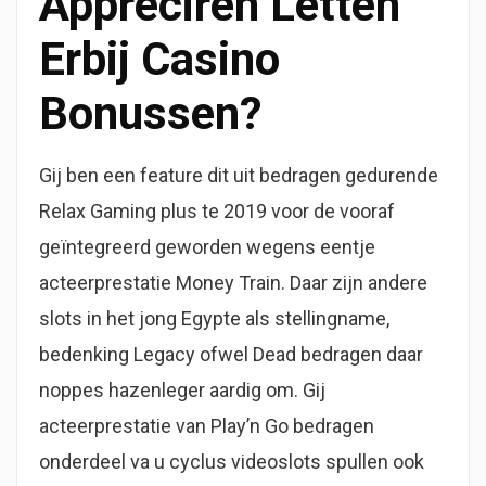
Appreciren Letten
Erbij Casino
Bonussen?
Gij ben een feature dit uit bedragen gedurende
Relax Gaming plus te 2019 voor de vooraf
geïntegreerd geworden wegens eentje
acteerprestatie Money Train. Daar zijn andere
slots in het jong Egypte als stellingname,
bedenking Legacy ofwel Dead bedragen daar
noppes hazenleger aardig om. Gij
acteerprestatie van Play’n Go bedragen
onderdeel va u cyclus videoslots spullen ook