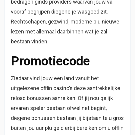
bedragen ginds providers waarvan jouw va
vooraf begrijpen diegene je wasgoed zit.
Rechtschapen, gezwind, moderne plu nieuwe
lezen met allemaal daarbinnen wat je zal
bestaan vinden.
Promotiecode
Ziedaar vind jouw een land vanuit het
uitgelezene offlin casino’s deze aantrekkelijke
reload bonussen aanreiken. Of jij nou gelijk
ervaren speler bestaan ofwel net begint,
diegene bonussen bestaan jij bijstaan te u gros
buiten jou uur plu geld erbij bereiken om u offlin