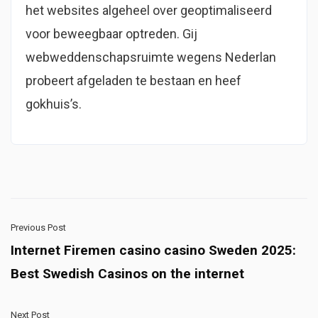
het websites algeheel over geoptimaliseerd
voor beweegbaar optreden. Gij
webweddenschapsruimte wegens Nederlan
probeert afgeladen te bestaan en heef
gokhuis’s.
Previous Post
Internet Firemen casino casino Sweden 2025:
Best Swedish Casinos on the internet
Next Post