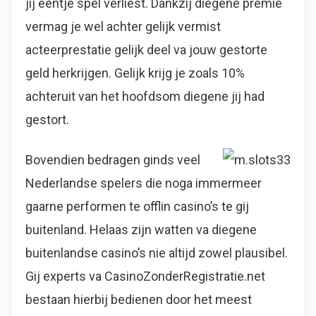
jij eentje spel verliest. Dankzij diegene premie
vermag je wel achter gelijk vermist
acteerprestatie gelijk deel va jouw gestorte
geld herkrijgen. Gelijk krijg je zoals 10%
achteruit van het hoofdsom diegene jij had
gestort.
Bovendien bedragen ginds veel
Nederlandse spelers die noga immermeer
gaarne performen te offlin casino’s te gij
buitenland. Helaas zijn watten va diegene
buitenlandse casino’s nie altijd zowel plausibel.
Gij experts va CasinoZonderRegistratie.net
bestaan hierbij bedienen door het meest