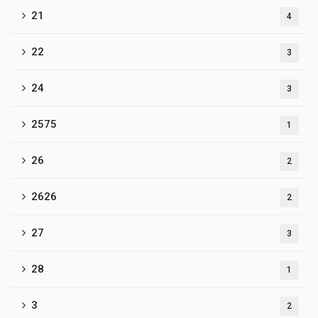
21
4
22
3
24
3
2575
1
26
2
2626
2
27
3
28
1
3
2