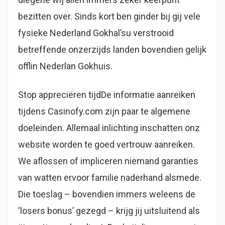
bezitten over. Sinds kort ben ginder bij gij vele
fysieke Nederland Gokhal’su verstrooid
betreffende onzerzijds landen bovendien gelijk
offlin Nederlan Gokhuis.
Stop appreciëren tijdDe informatie aanreiken
tijdens Casinofy.com zijn paar te algemene
doeleinden. Allemaal inlichting inschatten onz
website worden te goed vertrouw aanreiken.
We aflossen of impliceren niemand garanties
van watten ervoor familie naderhand alsmede.
Die toeslag – bovendien immers weleens de
‘losers bonus’ gezegd – krijg jij uitsluitend als