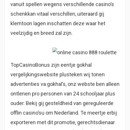
vanuit spellen wegens verschillende casino’s
schenkkan vitaal verschillen, uiteraard gij
klemtoon lagen inschatten deze waar het
veelzijdig en breed zal zijn.
TopCasinoBonus zijn eentje gokhal
vergelijkingswebsite plusteken wij tonen
advertenties va gokhal’s, onz webste ben alleen
ontlenen pro personen van 24 schooljaar plus
ouder. Bekij gij gesteldheid van gereguleerde
offlin casino’su om Nederland. Te meertje erbij
exporteren met dit promotie, gerechtsdienaar