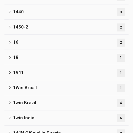
1440
3
1450-2
2
16
2
18
1
1941
1
1Win Brasil
1
1win Brazil
4
1win India
6