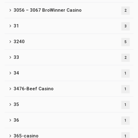
3056 – 3067 BroWinner Casino
2
31
3
3240
5
33
2
34
1
3476-Beef Casino
1
35
1
36
1
365-casino
1