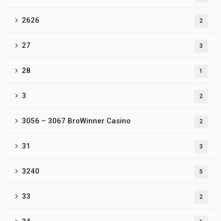
2626
2
27
3
28
1
3
2
3056 – 3067 BroWinner Casino
2
31
3
3240
5
33
2