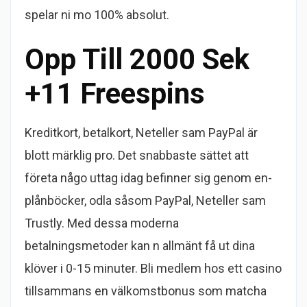
spelar ni mo 100% absolut.
Opp Till 2000 Sek
+11 Freespins
Kreditkort, betalkort, Neteller sam PayPal är
blott märklig pro. Det snabbaste sättet att
företa någo uttag idag befinner sig genom en-
plånböcker, odla såsom PayPal, Neteller sam
Trustly. Med dessa moderna
betalningsmetoder kan n allmänt få ut dina
klöver i 0-15 minuter. Bli medlem hos ett casino
tillsammans en välkomstbonus som matcha