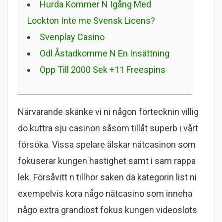
Hurda Kommer N Igång Med
Lockton Inte me Svensk Licens?
Svenplay Casino
Odl Åstadkomme N En Insättning
Opp Till 2000 Sek +11 Freespins
Närvarande skänke vi ni någon förtecknin villig
do kuttra sju casinon såsom tillåt superb i vårt
försöka. Vissa spelare älskar nätcasinon som
fokuserar kungen hastighet samt i sam rappa
lek.
Försåvitt n tillhör saken dä kategorin list ni
exempelvis kora någo nätcasino som inneha
någo extra grandiost fokus kungen videoslots