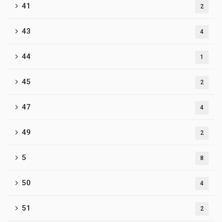
41
2
43
4
44
1
45
2
47
4
49
2
5
8
50
4
51
2