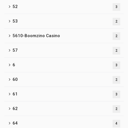
52
3
53
2
5610-Boomzino Casino
2
57
2
6
3
60
2
61
3
62
2
64
4