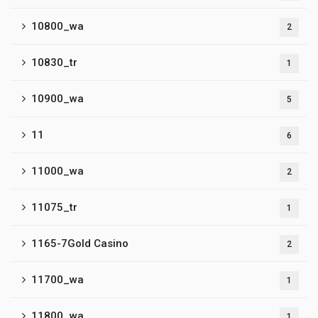
10800_wa
2
10830_tr
1
10900_wa
5
11
6
11000_wa
2
11075_tr
1
1165-7Gold Casino
2
11700_wa
1
11800_wa
1