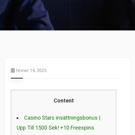
février 14, 2025
Content
Casino Stars insättningsbonus |
Upp Till 1500 Sek! +10 Freespins