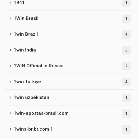
1941
1
1Win Brasil
1
1win Brazil
4
1win India
6
1WIN Official In Russia
2
1win Turkiye
4
1win uzbekistan
1
1win-apostas-brasil.com
1
1wins-br.br.com 1
1