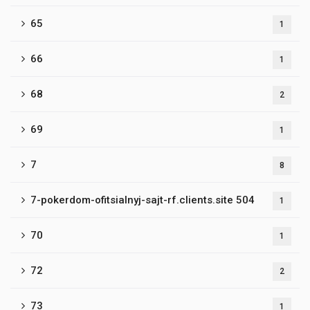
65
1
66
1
68
2
69
1
7
8
7-pokerdom-ofitsialnyj-sajt-rf.clients.site 504
1
70
1
72
2
73
1