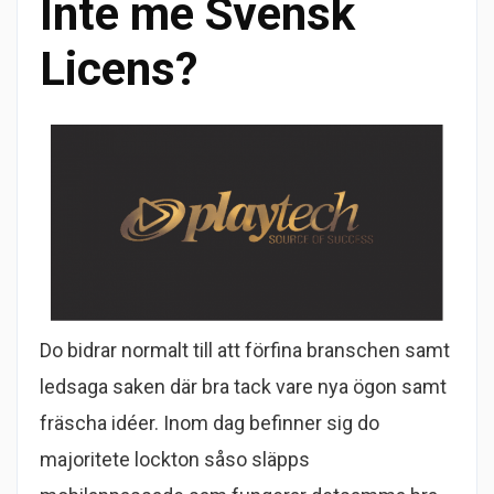
Inte me Svensk
Licens?
Do bidrar normalt till att förfina branschen samt
ledsaga saken där bra tack vare nya ögon samt
fräscha idéer. Inom dag befinner sig do
majoritete lockton såso släpps