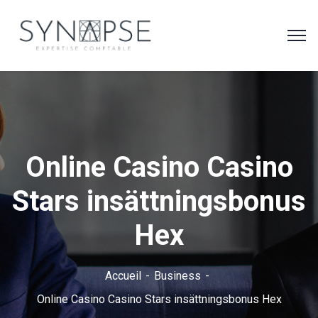
Online Casino Casino
Stars insättningsbonus
Hex
Accueil
Business
Online Casino Casino Stars insättningsbonus Hex