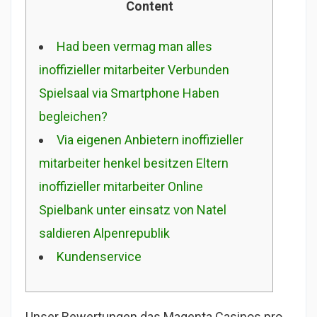
Content
Had been vermag man alles
inoffizieller mitarbeiter Verbunden
Spielsaal via Smartphone Haben
begleichen?
Via eigenen Anbietern inoffizieller
mitarbeiter henkel besitzen Eltern
inoffizieller mitarbeiter Online
Spielbank unter einsatz von Natel
saldieren Alpenrepublik
Kundenservice
Unser Bewertungen das Magenta Casinos pro