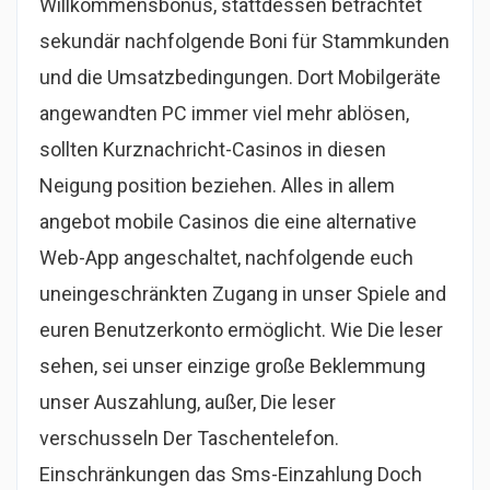
Willkommensbonus, stattdessen betrachtet
sekundär nachfolgende Boni für Stammkunden
und die Umsatzbedingungen. Dort Mobilgeräte
angewandten PC immer viel mehr ablösen,
sollten Kurznachricht-Casinos in diesen
Neigung position beziehen. Alles in allem
angebot mobile Casinos die eine alternative
Web-App angeschaltet, nachfolgende euch
uneingeschränkten Zugang in unser Spiele and
euren Benutzerkonto ermöglicht. Wie Die leser
sehen, sei unser einzige große Beklemmung
unser Auszahlung, außer, Die leser
verschusseln Der Taschentelefon.
Einschränkungen das Sms-Einzahlung Doch