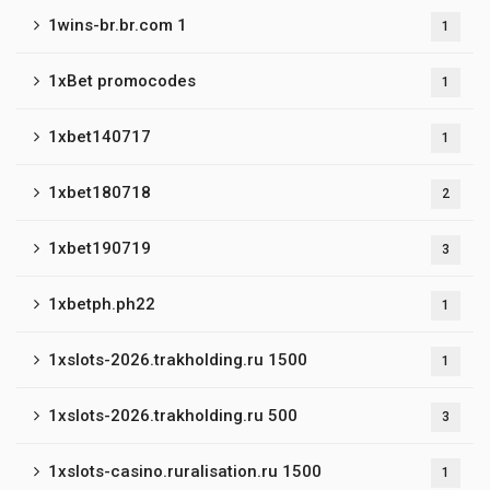
1wins-br.br.com 1
1
1xBet promocodes
1
1xbet140717
1
1xbet180718
2
1xbet190719
3
1xbetph.ph22
1
1xslots-2026.trakholding.ru 1500
1
1xslots-2026.trakholding.ru 500
3
1xslots-casino.ruralisation.ru 1500
1