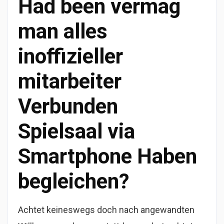
Had been vermag
man alles
inoffizieller
mitarbeiter
Verbunden
Spielsaal via
Smartphone Haben
begleichen?
Achtet keineswegs doch nach angewandten