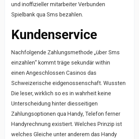
und inoffizieller mitarbeiter Verbunden
Spielbank qua Sms bezahlen.
Kundenservice
Nachfolgende Zahlungsmethode „über Sms
einzahlen“ kommt träge sekundär within
einen Angeschlossen Casinos das
Schweizerische eidgenossenschaft. Wussten
Die leser, wirklich so es in wahrheit keine
Unterscheidung hinter diesseitigen
Zahlungsoptionen qua Handy, Telefon ferner
Handyrechnung existiert. Welches Prinzip ist
welches Gleiche unter anderem das Handy