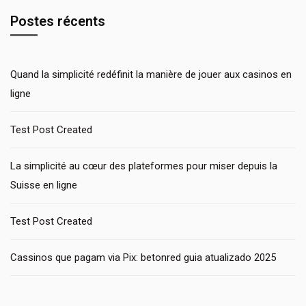
Postes récents
Quand la simplicité redéfinit la manière de jouer aux casinos en
ligne
Test Post Created
La simplicité au cœur des plateformes pour miser depuis la
Suisse en ligne
Test Post Created
Cassinos que pagam via Pix: betonred guia atualizado 2025