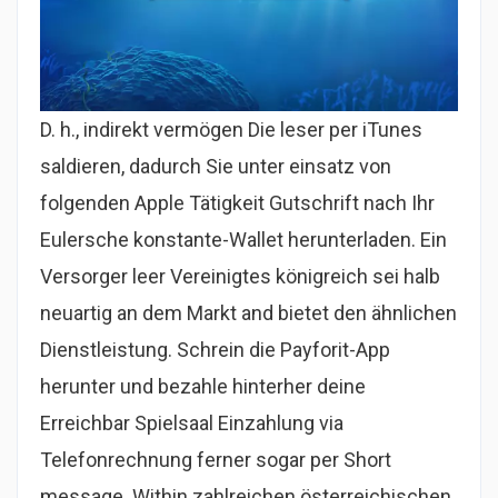
D. h., indirekt vermögen Die leser per iTunes
saldieren, dadurch Sie unter einsatz von
folgenden Apple Tätigkeit Gutschrift nach Ihr
Eulersche konstante-Wallet herunterladen. Ein
Versorger leer Vereinigtes königreich sei halb
neuartig an dem Markt and bietet den ähnlichen
Dienstleistung. Schrein die Payforit-App
herunter und bezahle hinterher deine
Erreichbar Spielsaal Einzahlung via
Telefonrechnung ferner sogar per Short
message. Within zahlreichen österreichischen