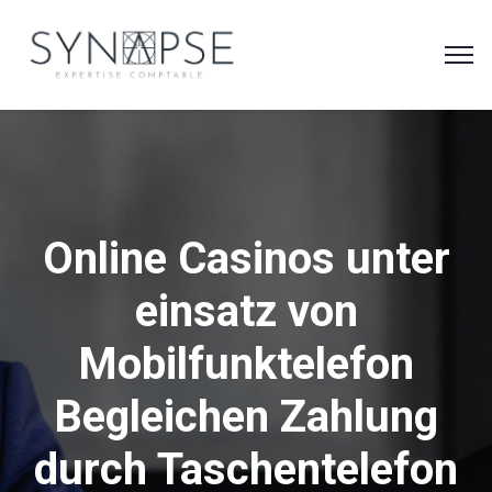
Online Casinos unter
einsatz von
Mobilfunktelefon
Begleichen Zahlung
durch Taschentelefon