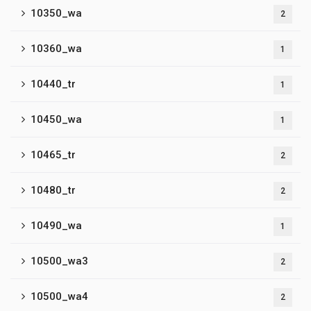
10350_wa
2
10360_wa
1
10440_tr
1
10450_wa
1
10465_tr
2
10480_tr
2
10490_wa
1
10500_wa3
2
10500_wa4
2