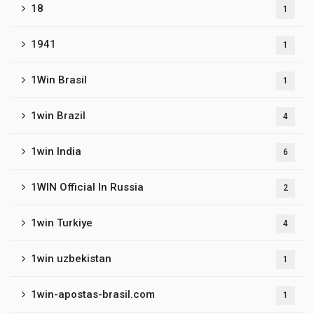
18
1
1941
1
1Win Brasil
1
1win Brazil
4
1win India
6
1WIN Official In Russia
2
1win Turkiye
4
1win uzbekistan
1
1win-apostas-brasil.com
1