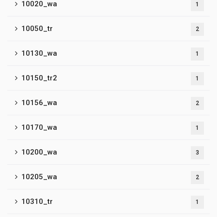
10020_wa
1
10050_tr
2
10130_wa
1
10150_tr2
1
10156_wa
2
10170_wa
1
10200_wa
3
10205_wa
2
10310_tr
1