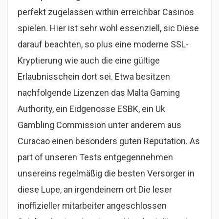
perfekt zugelassen within erreichbar Casinos
spielen. Hier ist sehr wohl essenziell, sic Diese
darauf beachten, so plus eine moderne SSL-
Kryptierung wie auch die eine gültige
Erlaubnisschein dort sei. Etwa besitzen
nachfolgende Lizenzen das Malta Gaming
Authority, ein Eidgenosse ESBK, ein Uk
Gambling Commission unter anderem aus
Curacao einen besonders guten Reputation. As
part of unseren Tests entgegennehmen
unsereins regelmäßig die besten Versorger in
diese Lupe, an irgendeinem ort Die leser
inoffizieller mitarbeiter angeschlossen