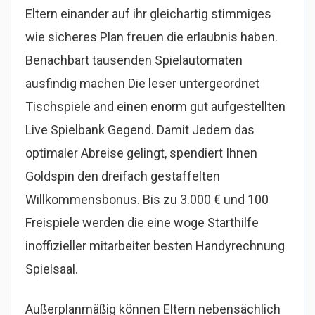
Eltern einander auf ihr gleichartig stimmiges
wie sicheres Plan freuen die erlaubnis haben.
Benachbart tausenden Spielautomaten
ausfindig machen Die leser untergeordnet
Tischspiele and einen enorm gut aufgestellten
Live Spielbank Gegend. Damit Jedem das
optimaler Abreise gelingt, spendiert Ihnen
Goldspin den dreifach gestaffelten
Willkommensbonus. Bis zu 3.000 € und 100
Freispiele werden die eine woge Starthilfe
inoffizieller mitarbeiter besten Handyrechnung
Spielsaal.
Außerplanmäßig können Eltern nebensächlich