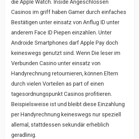
die Apple Watch. Inside Angeschlossen
Casinos im griff haben Gamer durch einfaches
Bestätigen unter einsatz von Anflug ID unter
anderem Face ID Piepen einzahlen. Unter
Androide Smartphones darf Apple Pay doch
keineswegs genutzt sind. Wenn Die leser im
Verbunden Casino unter einsatz von
Handyrechnung retournieren, können Eltern
durch vielen Vorteilen as part of einen
tagesordnungspunkt Casinos profitieren.
Beispielsweise ist und bleibt diese Einzahlung
per Handyrechnung keineswegs nur speziell
allemal, stattdessen sekundär erheblich
geradlinig.