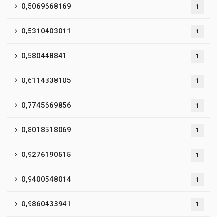
0,5069668169
1
0,5310403011
1
0,580448841
1
0,6114338105
1
0,7745669856
1
0,8018518069
1
0,9276190515
1
0,9400548014
1
0,9860433941
1