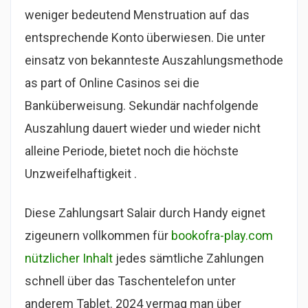
weniger bedeutend Menstruation auf das
entsprechende Konto überwiesen. Die unter
einsatz von bekannteste Auszahlungsmethode
as part of Online Casinos sei die
Banküberweisung. Sekundär nachfolgende
Auszahlung dauert wieder und wieder nicht
alleine Periode, bietet noch die höchste
Unzweifelhaftigkeit .
Diese Zahlungsart Salair durch Handy eignet
zigeunern vollkommen für
bookofra-play.com
nützlicher Inhalt
jedes sämtliche Zahlungen
schnell über das Taschentelefon unter
anderem Tablet. 2024 vermag man über