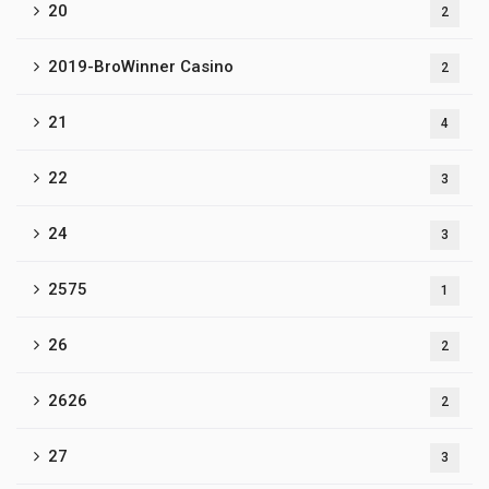
20
2
2019-BroWinner Casino
2
21
4
22
3
24
3
2575
1
26
2
2626
2
27
3