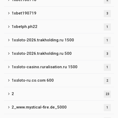
2
1xbet190719
3
1xbetph.ph22
1
1xslots-2026.trakholding.ru 1500
1
1xslots-2026.trakholding.ru 500
3
1xslots-casino.ruralisation.ru 1500
1
1xslots-ru.co.com 600
2
2
23
2_www.mystical-fire.de_5000
1