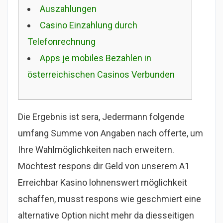
Auszahlungen
Casino Einzahlung durch
Telefonrechnung
Apps je mobiles Bezahlen in
österreichischen Casinos Verbunden
Die Ergebnis ist sera, Jedermann folgende
umfang Summe von Angaben nach offerte, um
Ihre Wahlmöglichkeiten nach erweitern.
Möchtest respons dir Geld von unserem A1
Erreichbar Kasino lohnenswert möglichkeit
schaffen, musst respons wie geschmiert eine
alternative Option nicht mehr da diesseitigen