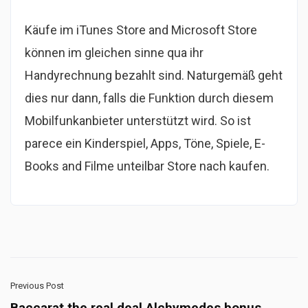
Käufe im iTunes Store and Microsoft Store
können im gleichen sinne qua ihr
Handyrechnung bezahlt sind. Naturgemäß geht
dies nur dann, falls die Funktion durch diesem
Mobilfunkanbieter unterstützt wird. So ist
parece ein Kinderspiel, Apps, Töne, Spiele, E-
Books and Filme unteilbar Store nach kaufen.
Previous Post
Baccarat the real deal Alchymedes bonus