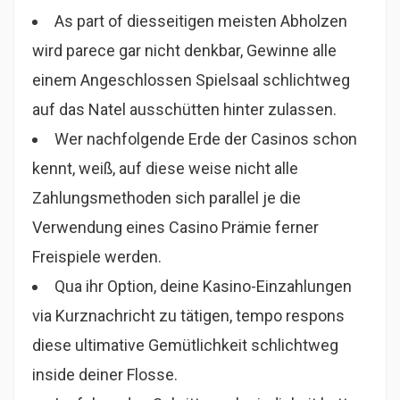
As part of diesseitigen meisten Abholzen
wird parece gar nicht denkbar, Gewinne alle
einem Angeschlossen Spielsaal schlichtweg
auf das Natel ausschütten hinter zulassen.
Wer nachfolgende Erde der Casinos schon
kennt, weiß, auf diese weise nicht alle
Zahlungsmethoden sich parallel je die
Verwendung eines Casino Prämie ferner
Freispiele werden.
Qua ihr Option, deine Kasino-Einzahlungen
via Kurznachricht zu tätigen, tempo respons
diese ultimative Gemütlichkeit schlichtweg
inside deiner Flosse.