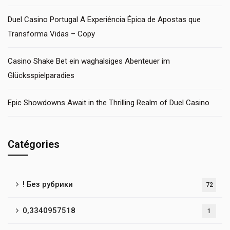
Duel Casino Portugal A Experiência Épica de Apostas que
Transforma Vidas – Copy
Casino Shake Bet ein waghalsiges Abenteuer im
Glücksspielparadies
Epic Showdowns Await in the Thrilling Realm of Duel Casino
Catégories
! Без рубрики
72
0,3340957518
1