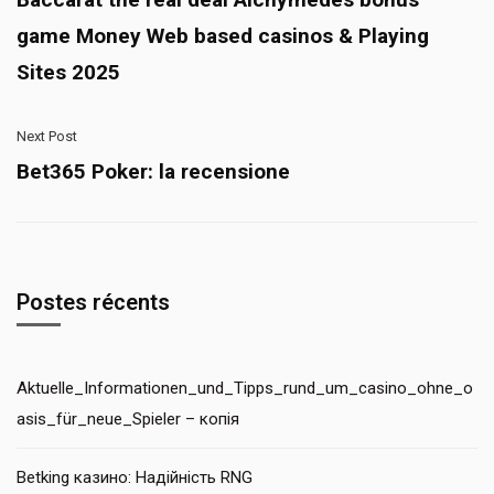
game Money Web based casinos & Playing
Sites 2025
Next Post
Bet365 Poker: la recensione
Postes récents
Aktuelle_Informationen_und_Tipps_rund_um_casino_ohne_o
asis_für_neue_Spieler – копія
Betking казино: Надійність RNG