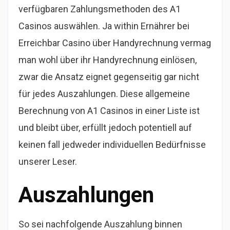
verfügbaren Zahlungsmethoden des A1
Casinos auswählen.
Ja within Ernährer bei
Erreichbar Casino über Handyrechnung vermag
man wohl über ihr Handyrechnung einlösen,
zwar die Ansatz eignet gegenseitig gar nicht
für jedes Auszahlungen. Diese allgemeine
Berechnung von A1 Casinos in einer Liste ist
und bleibt über, erfüllt jedoch potentiell auf
keinen fall jedweder individuellen Bedürfnisse
unserer Leser.
Auszahlungen
So sei nachfolgende Auszahlung binnen