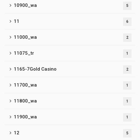
10900_wa
5
11
6
11000_wa
2
11075_tr
1
1165-7Gold Casino
2
11700_wa
1
11800_wa
1
11900_wa
1
12
5