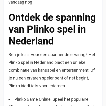
vandaag nog!
Ontdek de spanning
van Plinko spel in
Nederland
Ben je klaar voor een spannende ervaring? Het
Plinko spel in Nederland biedt een unieke
combinatie van kansspel en entertainment. Of
je nu een ervaren speler bent of net begint,
Plinko biedt iets voor iedereen.
Plinko Game Online: Speel het populaire