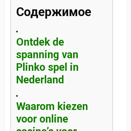
Содержимое
Ontdek de
spanning van
Plinko spel in
Nederland
Waarom kiezen
voor online