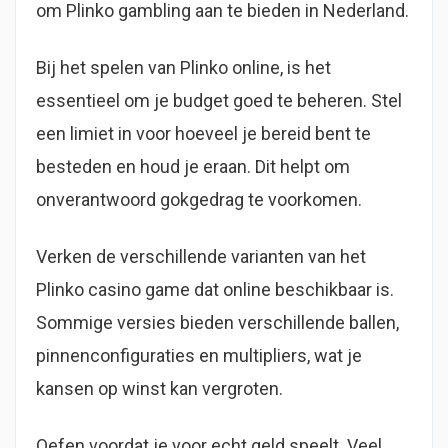
om Plinko gambling aan te bieden in Nederland.
Bij het spelen van Plinko online, is het
essentieel om je budget goed te beheren. Stel
een limiet in voor hoeveel je bereid bent te
besteden en houd je eraan. Dit helpt om
onverantwoord gokgedrag te voorkomen.
Verken de verschillende varianten van het
Plinko casino game dat online beschikbaar is.
Sommige versies bieden verschillende ballen,
pinnenconfiguraties en multipliers, wat je
kansen op winst kan vergroten.
Oefen voordat je voor echt geld speelt. Veel