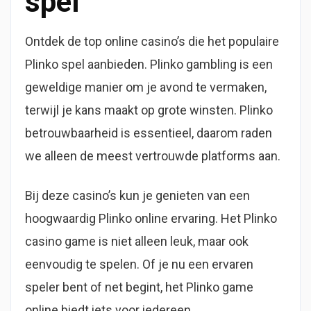
spel
Ontdek de top online casino’s die het populaire
Plinko spel aanbieden. Plinko gambling is een
geweldige manier om je avond te vermaken,
terwijl je kans maakt op grote winsten. Plinko
betrouwbaarheid is essentieel, daarom raden
we alleen de meest vertrouwde platforms aan.
Bij deze casino’s kun je genieten van een
hoogwaardig Plinko online ervaring. Het Plinko
casino game is niet alleen leuk, maar ook
eenvoudig te spelen. Of je nu een ervaren
speler bent of net begint, het Plinko game
online biedt iets voor iedereen.