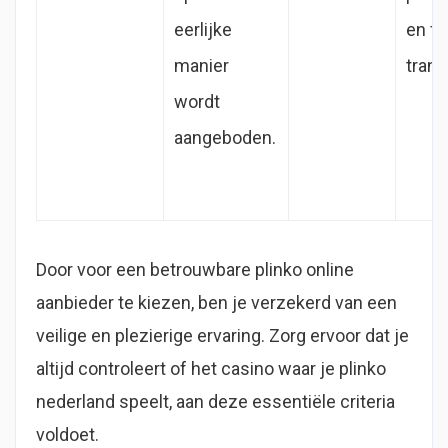
eerlijke
en fi
manier
trans
wordt
aangeboden.
Door voor een betrouwbare plinko online
aanbieder te kiezen, ben je verzekerd van een
veilige en plezierige ervaring. Zorg ervoor dat je
altijd controleert of het casino waar je plinko
nederland speelt, aan deze essentiële criteria
voldoet.