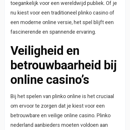
toegankelijk voor een wereldwijd publiek. Of je
nu kiest voor een traditioneel plinko casino of
een moderne online versie, het spel blijft een
fascinerende en spannende ervaring.
Veiligheid en
betrouwbaarheid bij
online casino’s
Bij het spelen van plinko online is het cruciaal
om ervoor te zorgen dat je kiest voor een
betrouwbare en veilige online casino. Plinko
nederland aanbieders moeten voldoen aan