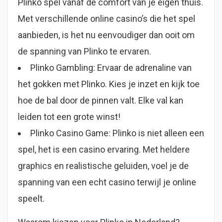
Plinko spel vanaf de comfort van je eigen thuis.
Met verschillende online casino’s die het spel
aanbieden, is het nu eenvoudiger dan ooit om
de spanning van Plinko te ervaren.
Plinko Gambling: Ervaar de adrenaline van
het gokken met Plinko. Kies je inzet en kijk toe
hoe de bal door de pinnen valt. Elke val kan
leiden tot een grote winst!
Plinko Casino Game: Plinko is niet alleen een
spel, het is een casino ervaring. Met heldere
graphics en realistische geluiden, voel je de
spanning van een echt casino terwijl je online
speelt.