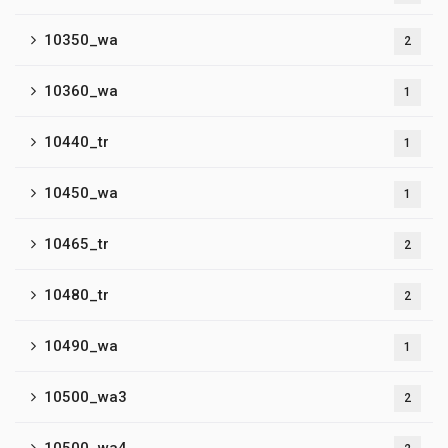
10350_wa
2
10360_wa
1
10440_tr
1
10450_wa
1
10465_tr
2
10480_tr
2
10490_wa
1
10500_wa3
2