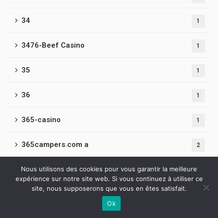
34
1
3476-Beef Casino
1
35
1
36
1
365-casino
1
365campers.com a
2
Nous utilisons des cookies pour vous garantir la meilleure
37
2
expérience sur notre site web. Si vous continuez à utiliser ce
site, nous supposerons que vous en êtes satisfait.
39
3
Ok
Contactez-nous