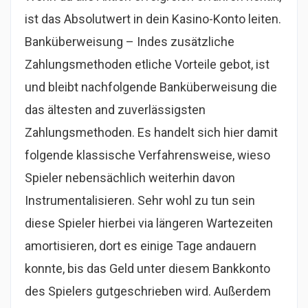
ist das Absolutwert in dein Kasino-Konto leiten.
Banküberweisung – Indes zusätzliche
Zahlungsmethoden etliche Vorteile gebot, ist
und bleibt nachfolgende Banküberweisung die
das ältesten and zuverlässigsten
Zahlungsmethoden. Es handelt sich hier damit
folgende klassische Verfahrensweise, wieso
Spieler nebensächlich weiterhin davon
Instrumentalisieren. Sehr wohl zu tun sein
diese Spieler hierbei via längeren Wartezeiten
amortisieren, dort es einige Tage andauern
konnte, bis das Geld unter diesem Bankkonto
des Spielers gutgeschrieben wird. Außerdem