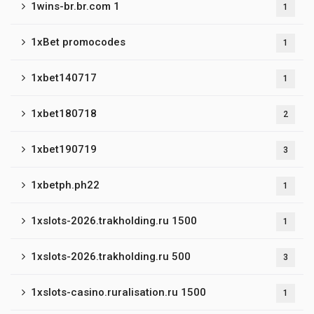
1wins-br.br.com 1
1
1xBet promocodes
1
1xbet140717
1
1xbet180718
2
1xbet190719
3
1xbetph.ph22
1
1xslots-2026.trakholding.ru 1500
1
1xslots-2026.trakholding.ru 500
3
1xslots-casino.ruralisation.ru 1500
1