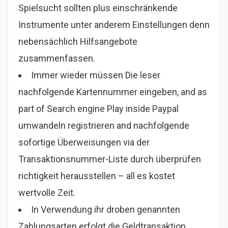
Spielsucht sollten plus einschränkende
Instrumente unter anderem Einstellungen denn
nebensächlich Hilfsangebote
zusammenfassen.
Immer wieder müssen Die leser
nachfolgende Kartennummer eingeben, and as
part of Search engine Play inside Paypal
umwandeln registrieren and nachfolgende
sofortige Überweisungen via der
Transaktionsnummer-Liste durch überprüfen
richtigkeit herausstellen – all es kostet
wertvolle Zeit.
In Verwendung ihr droben genannten
Zahlungsarten erfolgt die Geldtransaktion