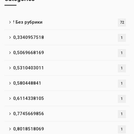
! Без рубрики
72
0,3340957518
1
0,5069668169
1
0,5310403011
1
0,580448841
1
0,6114338105
1
0,7745669856
1
0,8018518069
1