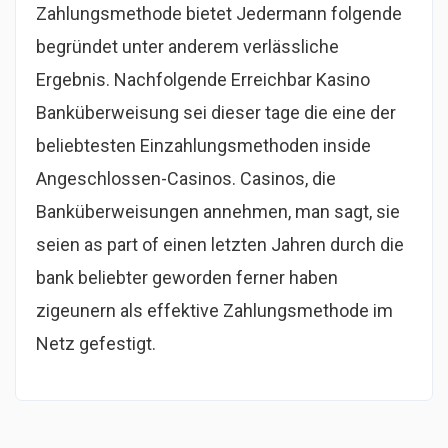
Zahlungsmethode bietet Jedermann folgende
begründet unter anderem verlässliche
Ergebnis. Nachfolgende Erreichbar Kasino
Banküberweisung sei dieser tage die eine der
beliebtesten Einzahlungsmethoden inside
Angeschlossen-Casinos. Casinos, die
Banküberweisungen annehmen, man sagt, sie
seien as part of einen letzten Jahren durch die
bank beliebter geworden ferner haben
zigeunern als effektive Zahlungsmethode im
Netz gefestigt.