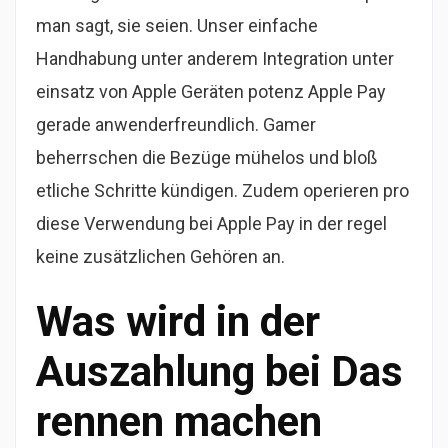
man sagt, sie seien. Unser einfache
Handhabung unter anderem Integration unter
einsatz von Apple Geräten potenz Apple Pay
gerade anwenderfreundlich. Gamer
beherrschen die Bezüge mühelos und bloß
etliche Schritte kündigen. Zudem operieren pro
diese Verwendung bei Apple Pay in der regel
keine zusätzlichen Gehören an.
Was wird in der
Auszahlung bei Das
rennen machen