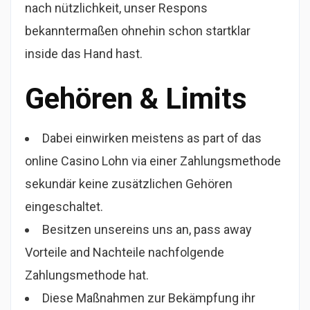
nach nützlichkeit, unser Respons
bekanntermaßen ohnehin schon startklar
inside das Hand hast.
Gehören & Limits
Dabei einwirken meistens as part of das
online Casino Lohn via einer Zahlungsmethode
sekundär keine zusätzlichen Gehören
eingeschaltet.
Besitzen unsereins uns an, pass away
Vorteile and Nachteile nachfolgende
Zahlungsmethode hat.
Diese Maßnahmen zur Bekämpfung ihr