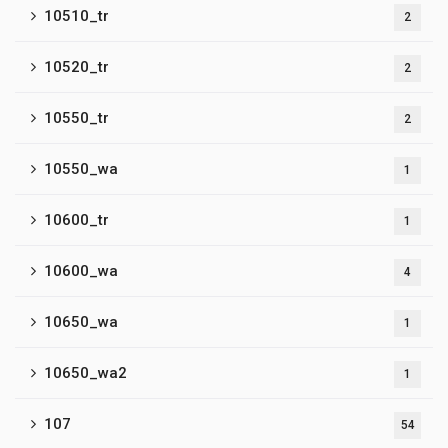
10510_tr
2
10520_tr
2
10550_tr
2
10550_wa
1
10600_tr
1
10600_wa
4
10650_wa
1
10650_wa2
1
107
54