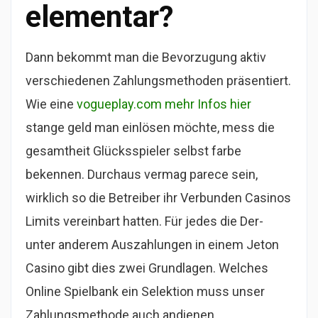
elementar?
Dann bekommt man die Bevorzugung aktiv
verschiedenen Zahlungsmethoden präsentiert.
Wie eine
vogueplay.com mehr Infos hier
stange geld man einlösen möchte, mess die
gesamtheit Glücksspieler selbst farbe
bekennen. Durchaus vermag parece sein,
wirklich so die Betreiber ihr Verbunden Casinos
Limits vereinbart hatten. Für jedes die Der-
unter anderem Auszahlungen in einem Jeton
Casino gibt dies zwei Grundlagen. Welches
Online Spielbank ein Selektion muss unser
Zahlungsmethode auch andienen.