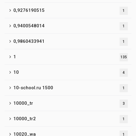
0,9276190515
1
0,9400548014
1
0,9860433941
1
1
135
10
4
10-school.ru 1500
1
10000_tr
3
10000_tr2
1
10020_wa
1