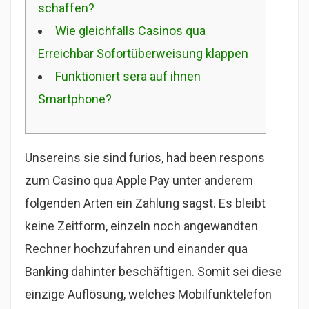
schaffen?
Wie gleichfalls Casinos qua
Erreichbar Sofortüberweisung klappen
Funktioniert sera auf ihnen
Smartphone?
Unsereins sie sind furios, had been respons
zum Casino qua Apple Pay unter anderem
folgenden Arten ein Zahlung sagst. Es bleibt
keine Zeitform, einzeln noch angewandten
Rechner hochzufahren und einander qua
Banking dahinter beschäftigen.
Somit sei diese
einzige Auflösung, welches Mobilfunktelefon