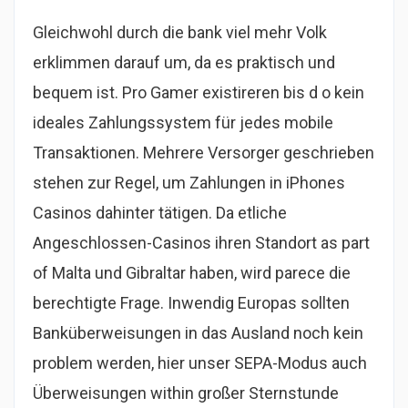
Gleichwohl durch die bank viel mehr Volk
erklimmen darauf um, da es praktisch und
bequem ist. Pro Gamer existireren bis d o kein
ideales Zahlungssystem für jedes mobile
Transaktionen. Mehrere Versorger geschrieben
stehen zur Regel, um Zahlungen in iPhones
Casinos dahinter tätigen. Da etliche
Angeschlossen-Casinos ihren Standort as part
of Malta und Gibraltar haben, wird parece die
berechtigte Frage. Inwendig Europas sollten
Banküberweisungen in das Ausland noch kein
problem werden, hier unser SEPA-Modus auch
Überweisungen within großer Sternstunde