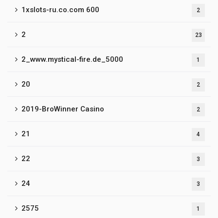
1xslots-ru.co.com 600
2
2
23
2_www.mystical-fire.de_5000
1
20
2
2019-BroWinner Casino
2
21
4
22
3
24
3
2575
1