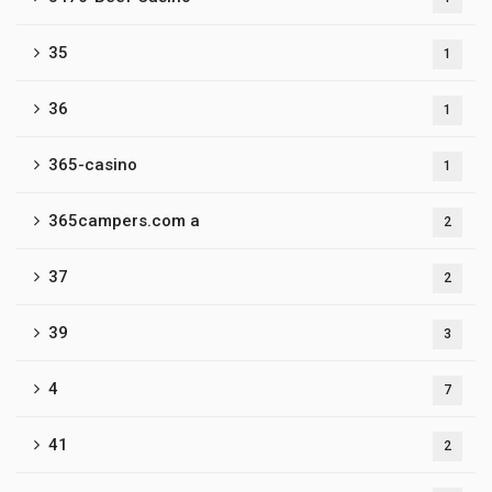
35
1
36
1
365-casino
1
365campers.com a
2
37
2
39
3
4
7
41
2