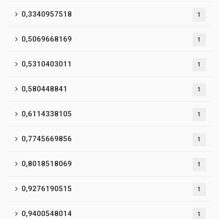
0,3340957518
1
0,5069668169
1
0,5310403011
1
0,580448841
1
0,6114338105
1
0,7745669856
1
0,8018518069
1
0,9276190515
1
0,9400548014
1