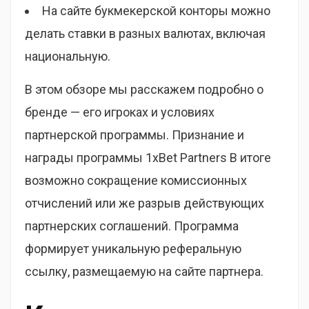
На сайте букмекерской конторы можно
делать ставки в разных валютах, включая
национальную.
В этом обзоре мы расскажем подробно о
бренде — его игроках и условиях
партнерской программы. Признание и
награды программы 1xBet Partners В итоге
возможно сокращение комиссионных
отчислений или же разрыв действующих
партнерских соглашений. Программа
формирует уникальную реферальную
ссылку, размещаемую на сайте партнера.