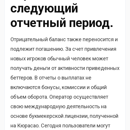
следующий
отчетный период.
Отрицательный баланс также переносится и
подлежит погашению. За счет привлечения
новых игроков обычный человек может
получать деньги от активности приведенных
беттеров. В отчеты о выплатах не
включаются бонусы, комиссии и общий
объем оборота. Оператор осуществляет
свою международную деятельность на
основе букмекерской лицензии, полученной
на Кюрасао. Сегодня пользователи могут