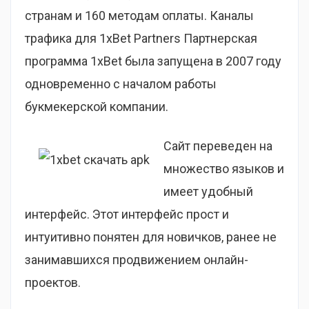
странам и 160 методам оплаты. Каналы
трафика для 1xBet Partners Партнерская
программа 1xBet была запущена в 2007 году
одновременно с началом работы
букмекерской компании.
Сайт переведен на
множество языков и
имеет удобный
интерфейс. Этот интерфейс прост и
интуитивно понятен для новичков, ранее не
занимавшихся продвижением онлайн-
проектов.