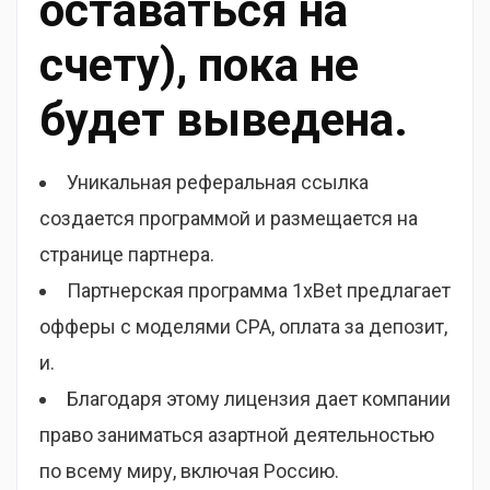
оставаться на
счету), пока не
будет выведена.
Уникальная реферальная ссылка
создается программой и размещается на
странице партнера.
Партнерская программа 1xBet предлагает
офферы с моделями CPA, оплата за депозит,
и.
Благодаря этому лицензия дает компании
право заниматься азартной деятельностью
по всему миру, включая Россию.