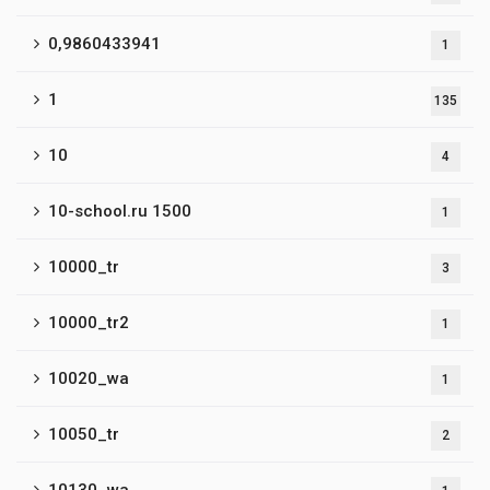
0,9860433941
1
1
135
10
4
10-school.ru 1500
1
10000_tr
3
10000_tr2
1
10020_wa
1
10050_tr
2
10130_wa