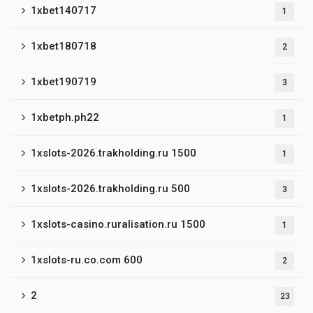
1xbet140717
1
1xbet180718
2
1xbet190719
3
1xbetph.ph22
1
1xslots-2026.trakholding.ru 1500
1
1xslots-2026.trakholding.ru 500
3
1xslots-casino.ruralisation.ru 1500
1
1xslots-ru.co.com 600
2
2
23