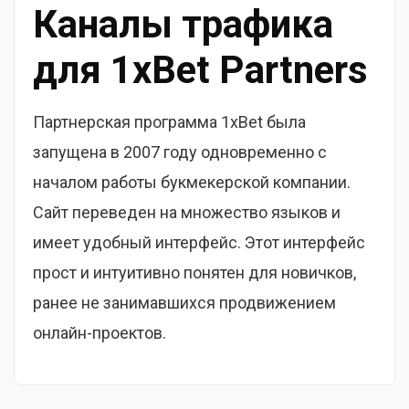
Каналы трафика
для 1xBet Partners
Партнерская программа 1xBet была
запущена в 2007 году одновременно с
началом работы букмекерской компании.
Сайт переведен на множество языков и
имеет удобный интерфейс. Этот интерфейс
прост и интуитивно понятен для новичков,
ранее не занимавшихся продвижением
онлайн-проектов.