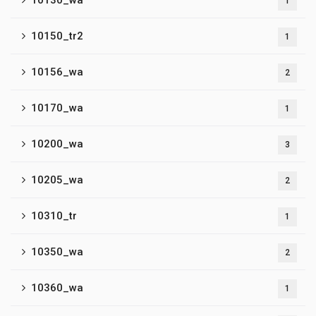
1
10150_tr2
1
10156_wa
2
10170_wa
1
10200_wa
3
10205_wa
2
10310_tr
1
10350_wa
2
10360_wa
1