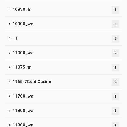
10830_tr
1
10900_wa
5
11
6
11000_wa
2
11075_tr
1
1165-7Gold Casino
2
11700_wa
1
11800_wa
1
11900_wa
1