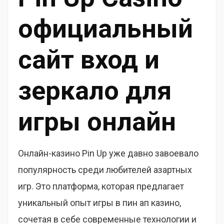
официальный
сайт вход и
зеркало для
игры онлайн
Онлайн-казино Pin Up уже давно завоевало
популярность среди любителей азартных
игр. Это платформа, которая предлагает
уникальный опыт игры в пин ап казино,
сочетая в себе современные технологии и