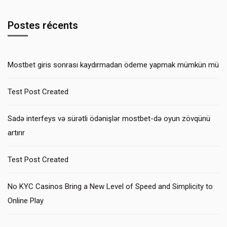
Postes récents
Mostbet giris sonrası kaydırmadan ödeme yapmak mümkün mü
Test Post Created
Sadə interfeys və sürətli ödənişlər mostbet-də oyun zövqünü
artırır
Test Post Created
No KYC Casinos Bring a New Level of Speed and Simplicity to
Online Play