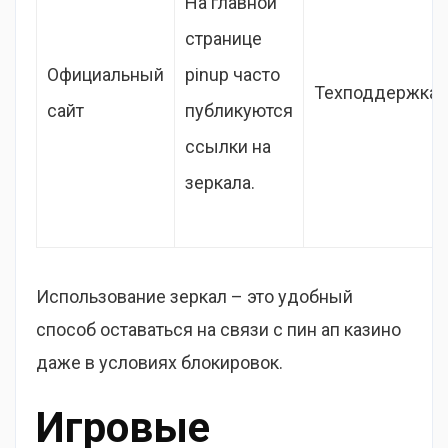
На главной
странице
Официальный
pinup часто
Техподдержка
сайт
публикуются
ссылки на
зеркала.
Использование зеркал – это удобный
способ оставаться на связи с пин ап казино
даже в условиях блокировок.
Игровые