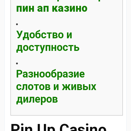
пин ап казино
Удобство и
доступность
Разнообразие
слотов и живых
дилеров
Pin Up Casino