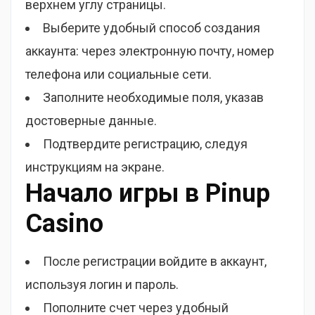
верхнем углу страницы.
Выберите удобный способ создания
аккаунта: через электронную почту, номер
телефона или социальные сети.
Заполните необходимые поля, указав
достоверные данные.
Подтвердите регистрацию, следуя
инструкциям на экране.
Начало игры в Pinup
Casino
После регистрации войдите в аккаунт,
используя логин и пароль.
Пополните счет через удобный