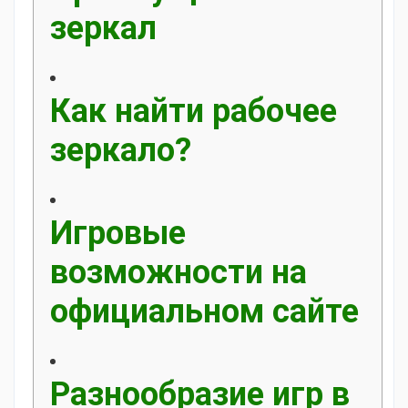
зеркал
Как найти рабочее
зеркало?
Игровые
возможности на
официальном сайте
Разнообразие игр в