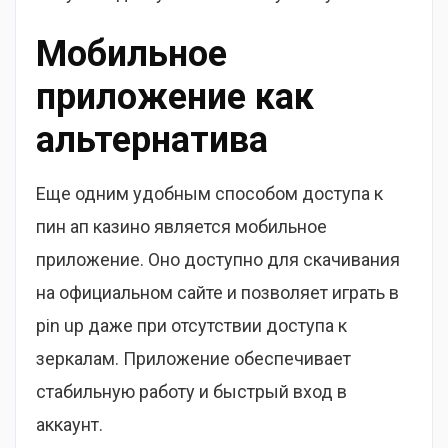
Мобильное
приложение как
альтернатива
Еще одним удобным способом доступа к
пин ап казино является мобильное
приложение. Оно доступно для скачивания
на официальном сайте и позволяет играть в
pin up даже при отсутствии доступа к
зеркалам. Приложение обеспечивает
стабильную работу и быстрый вход в
аккаунт.