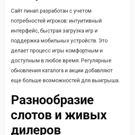
Сайт пинап разработан с учетом
потребностей игроков: интуитивный
интерфейс, быстрая загрузка игр и
поддержка мобильных устройств. Это
делает процесс игры комфортным и
доступным в любое время. Регулярные
обновления каталога и акции добавляют
еще больше возможностей для выигрыша.
Разнообразие
слотов и живых
дилеров