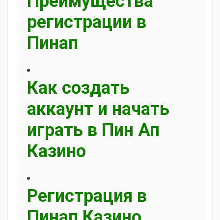
Преимущества
регистрации в
Пинап
Как создать
аккаунт и начать
играть в Пин Ап
Казино
Регистрация в
Пинап Казино