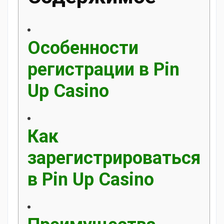
Особенности
регистрации в Pin
Up Casino
Как
зарегистрироваться
в Pin Up Casino