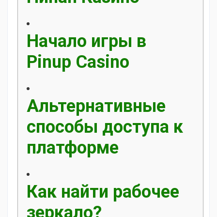
Начало игры в
Pinup Casino
Альтернативные
способы доступа к
платформе
Как найти рабочее
зеркало?