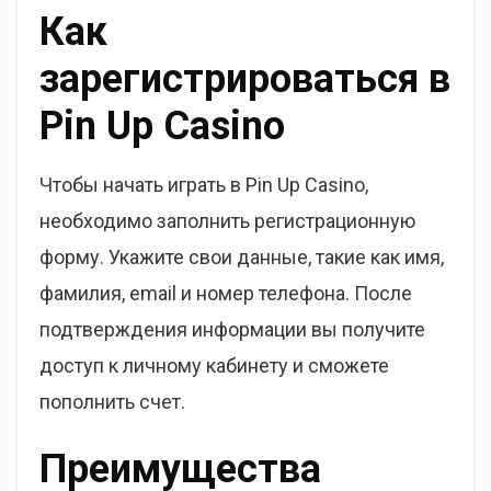
Как
зарегистрироваться в
Pin Up Casino
Чтобы начать играть в Pin Up Casino,
необходимо заполнить регистрационную
форму. Укажите свои данные, такие как имя,
фамилия, email и номер телефона. После
подтверждения информации вы получите
доступ к личному кабинету и сможете
пополнить счет.
Преимущества