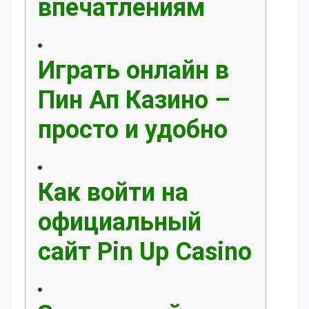
впечатлениям
Играть онлайн в
Пин Ап Казино –
просто и удобно
Как войти на
официальный
сайт Pin Up Casino