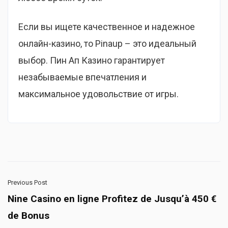
Если вы ищете качественное и надежное
онлайн-казино, то Pinaup – это идеальный
выбор. Пин Ап Казино гарантирует
незабываемые впечатления и
максимальное удовольствие от игры.
Previous Post
Nine Casino en ligne Profitez de Jusqu’à 450 €
de Bonus