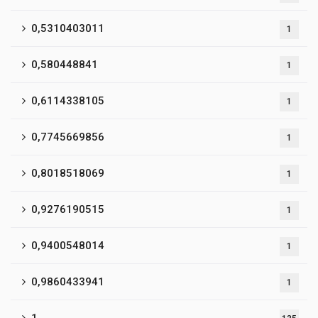
0,5310403011
1
0,580448841
1
0,6114338105
1
0,7745669856
1
0,8018518069
1
0,9276190515
1
0,9400548014
1
0,9860433941
1