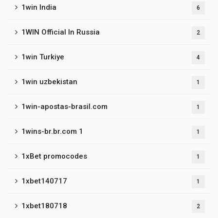
1win India
6
1WIN Official In Russia
2
1win Turkiye
4
1win uzbekistan
1
1win-apostas-brasil.com
1
1wins-br.br.com 1
1
1xBet promocodes
1
1xbet140717
1
1xbet180718
2