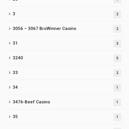
3
2
3056 – 3067 BroWinner Casino
2
31
3
3240
5
33
2
34
1
3476-Beef Casino
1
35
1