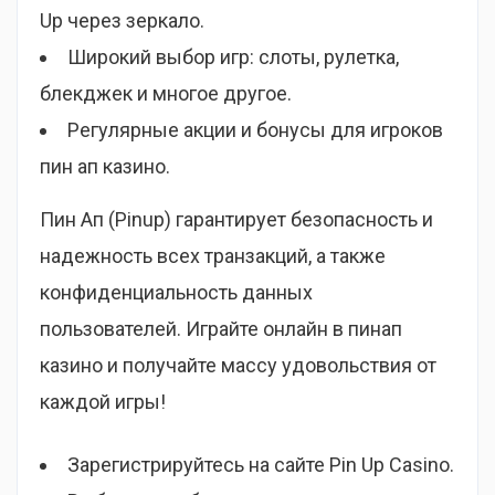
Up через зеркало.
Широкий выбор игр: слоты, рулетка,
блекджек и многое другое.
Регулярные акции и бонусы для игроков
пин ап казино.
Пин Ап (Pinup) гарантирует безопасность и
надежность всех транзакций, а также
конфиденциальность данных
пользователей. Играйте онлайн в пинап
казино и получайте массу удовольствия от
каждой игры!
Зарегистрируйтесь на сайте Pin Up Casino.