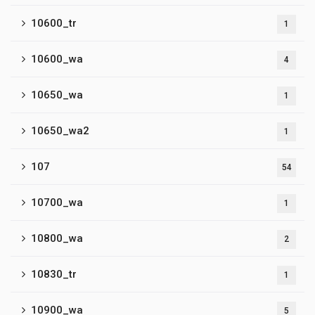
10600_tr
1
10600_wa
4
10650_wa
1
10650_wa2
1
107
54
10700_wa
1
10800_wa
2
10830_tr
1
10900_wa
5