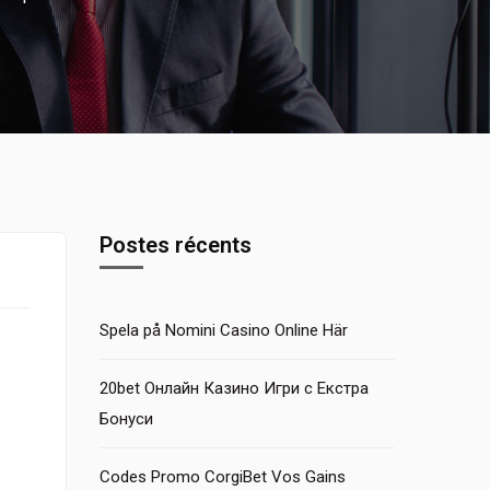
Postes récents
Spela på Nomini Casino Online Här
20bet Онлайн Казино Игри с Екстра
Бонуси
Codes Promo CorgiBet Vos Gains