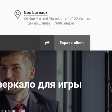
Nos bureaux
3B Rue Pierre et Marie Curie, 17100 Saintes
1 rue des Erables, 17600 Saujon
Espace client
зеркало для игры
я игры онлайн