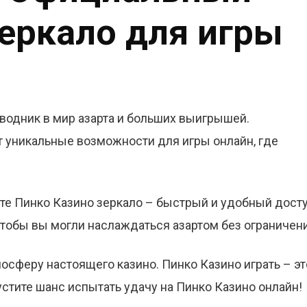
зеркало для игры
водник в мир азарта и больших выигрышей.
 уникальные возможности для игры онлайн, где
те Пинко Казино зеркало – быстрый и удобный досту
чтобы вы могли наслаждаться азартом без ограничени
мосферу настоящего казино. Пинко Казино играть – эт
устите шанс испытать удачу на Пинко Казино онлайн!