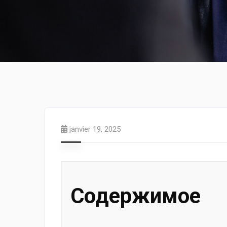
janvier 19, 2025
Содержимое