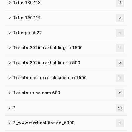
1xbet180718
2
1xbet190719
3
1xbetph.ph22
1
1xslots-2026.trakholding.ru 1500
1
1xslots-2026.trakholding.ru 500
3
1xslots-casino.ruralisation.ru 1500
1
1xslots-ru.co.com 600
2
2
23
2_www.mystical-fire.de_5000
1