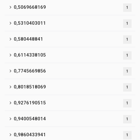
0,5069668169
1
0,5310403011
1
0,580448841
1
0,6114338105
1
0,7745669856
1
0,8018518069
1
0,9276190515
1
0,9400548014
1
0,9860433941
1