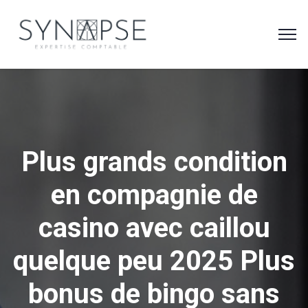
Plus grands condition
en compagnie de
casino avec caillou
quelque peu 2025 Plus
bonus de bingo sans