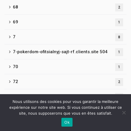
68
2
69
1
7
8
7-pokerdom-ofitsialnyj-sajt-rf.clients.site 504
1
70
1
72
2
73
1
Nous utilisons des cookies pour vous garantir la meilleure
expérience sur notre site web. Si vous continuez à utiliser ce
75
1
site, nous supposerons que vous en êtes satisfait.
Ok
7k-ofitsialnyj-sajt-i-zerkalo.clients.site 510
Contactez-nous
1