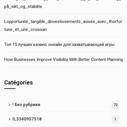
på_sikt_og_stabilite
Lopportunité_tangible_dinvestissements_avisés_avec_thorfor
tune_et_une_croissan
Топ 15 лучших казино онлайн для захватывающей игры
How Businesses Improve Visibility With Better Content Planning
Catégories
! Без рубрики
72
0,3340957518
1