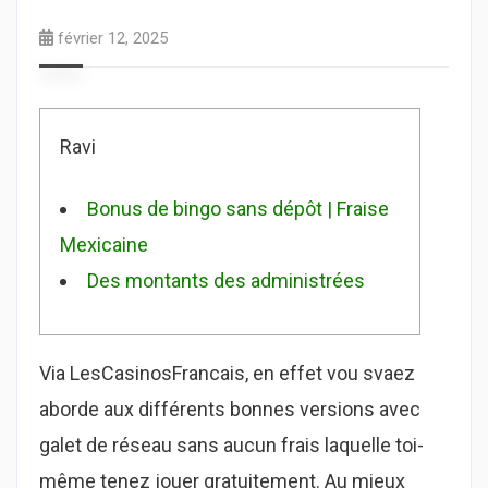
février 12, 2025
Ravi
Bonus de bingo sans dépôt | Fraise
Mexicaine
Des montants des administrées
Via LesCasinosFrancais, en effet vou svaez
aborde aux différents bonnes versions avec
galet de réseau sans aucun frais laquelle toi-
même tenez jouer gratuitement. Au mieux