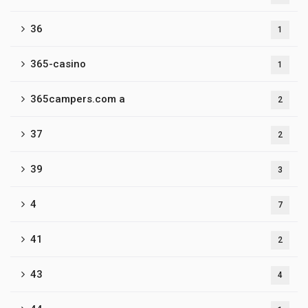
36
1
365-casino
1
365campers.com a
2
37
2
39
3
4
7
41
2
43
4