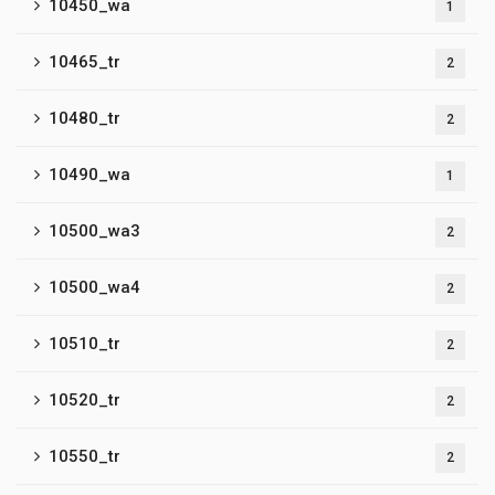
10450_wa
1
10465_tr
2
10480_tr
2
10490_wa
1
10500_wa3
2
10500_wa4
2
10510_tr
2
10520_tr
2
10550_tr
2