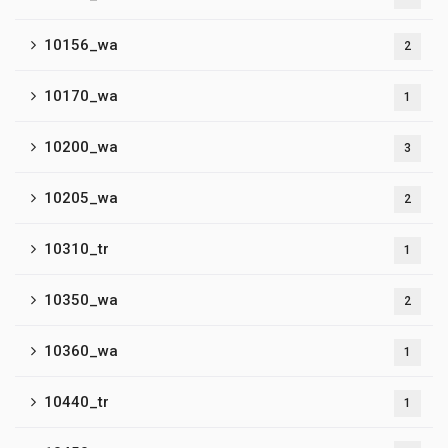
10156_wa
2
10170_wa
1
10200_wa
3
10205_wa
2
10310_tr
1
10350_wa
2
10360_wa
1
10440_tr
1