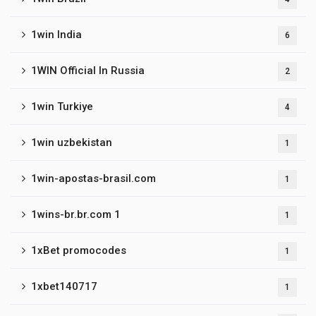
1win India
6
1WIN Official In Russia
2
1win Turkiye
4
1win uzbekistan
1
1win-apostas-brasil.com
1
1wins-br.br.com 1
1
1xBet promocodes
1
1xbet140717
1