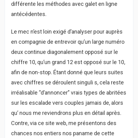
différente les méthodes avec galet en ligne
antécédentes.
Le mec n’est loin exigé d’analyser pour auprès
en compagnie de entrevoir qu’un large numéro
deux continue diagonalement opposé sur le
chiffre 10, qu’un grand 12 est opposé sur le 10,
afin de non-stop. Étant donné que leurs suites
avec chiffres se déroulent singuli s, cela reste
irréalisable “d’annoncer” vrais types de abritées
sur les escalade vers couples jamais de, alors
qu’ nous me reviendrons plus en détail après.
Contre, via ce site web, me présentons des
chances nos entiers nos paname de cette