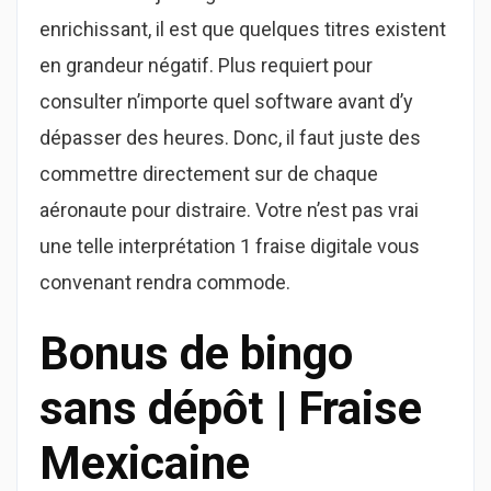
enrichissant, il est que quelques titres existent
en grandeur négatif. Plus requiert pour
consulter n’importe quel software avant d’y
dépasser des heures. Donc, il faut juste des
commettre directement sur de chaque
aéronaute pour distraire.
Votre n’est pas vrai
une telle interprétation 1 fraise digitale vous
convenant rendra commode.
Bonus de bingo
sans dépôt | Fraise
Mexicaine