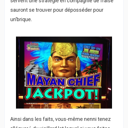
servent une stratégie en compagnie de fraise
sauront se trouver pour déposséder pour
un’brique.
Ainsi dans les faits, vous-même nenni tenez