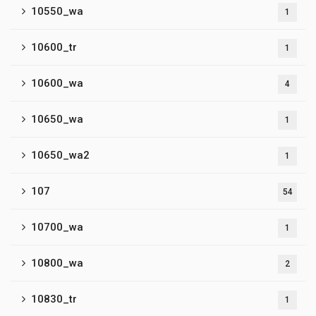
10550_wa
1
10600_tr
1
10600_wa
4
10650_wa
1
10650_wa2
1
107
54
10700_wa
1
10800_wa
2
10830_tr
1