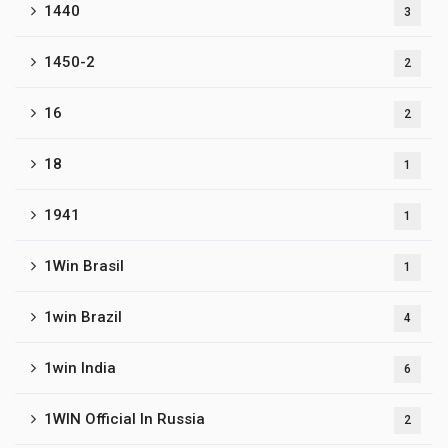
1440
3
1450-2
2
16
2
18
1
1941
1
1Win Brasil
1
1win Brazil
4
1win India
6
1WIN Official In Russia
2