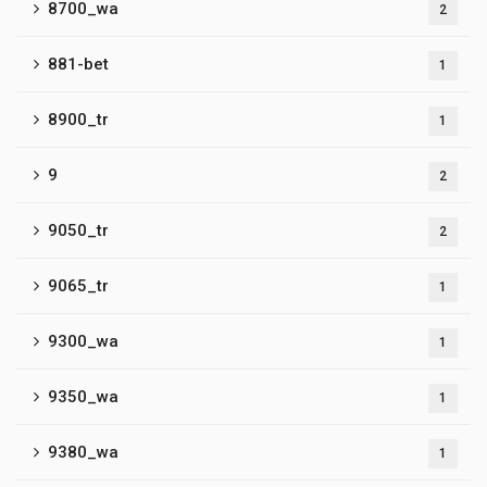
8700_wa
2
881-bet
1
8900_tr
1
9
2
9050_tr
2
9065_tr
1
9300_wa
1
9350_wa
1
9380_wa
1