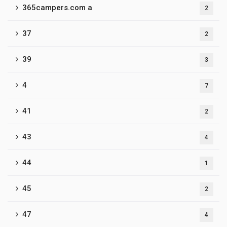
365campers.com a
2
37
2
39
3
4
7
41
2
43
4
44
1
45
2
47
4