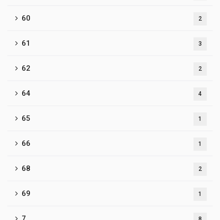
60
2
61
3
62
2
64
4
65
1
66
1
68
2
69
1
7
8