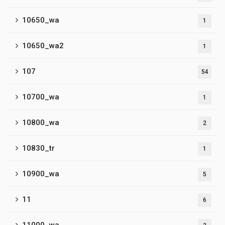
10650_wa
1
10650_wa2
1
107
54
10700_wa
1
10800_wa
2
10830_tr
1
10900_wa
5
11
6