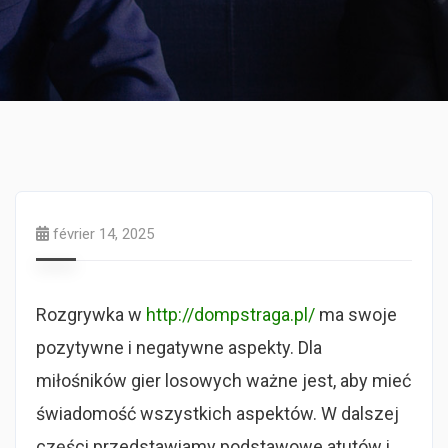
février 14, 2025
Rozgrywka w
http://dompstraga.pl/
ma swoje
pozytywne i negatywne aspekty. Dla
miłośników gier losowych ważne jest, aby mieć
świadomość wszystkich aspektów. W dalszej
części przedstawiamy podstawowe atutów i