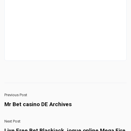
Previous Post
Mr Bet casino DE Archives
Next Post
Live Free Bet Blackjack, jogue online Mega Fire