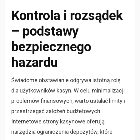
Kontrola i rozsądek
– podstawy
bezpiecznego
hazardu
Świadome obstawianie odgrywa istotną rolę
dla użytkowników kasyn. W celu minimalizacji
problemów finansowych, warto ustalać limity i
przestrzegać założeń budżetowych.
Internetowe strony kasynowe oferują
narzędzia ograniczenia depozytów, które