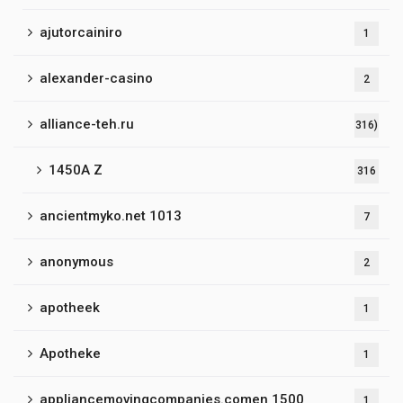
ajutorcainiro
1
alexander-casino
2
alliance-teh.ru
316)
1450A Z
316
ancientmyko.net 1013
7
anonymous
2
apotheek
1
Apotheke
1
appliancemovingcompanies.comen 1500
1