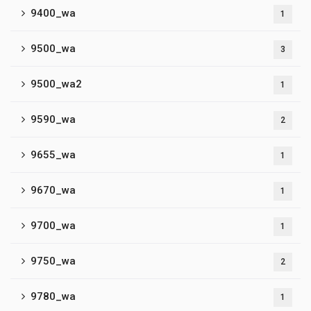
9400_wa
1
9500_wa
3
9500_wa2
1
9590_wa
2
9655_wa
1
9670_wa
1
9700_wa
1
9750_wa
2
9780_wa
1