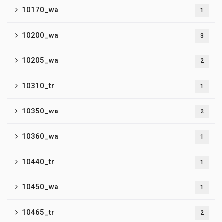
10170_wa
1
10200_wa
3
10205_wa
2
10310_tr
1
10350_wa
2
10360_wa
1
10440_tr
1
10450_wa
1
10465_tr
2