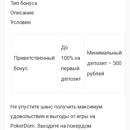
Тип бонуса
Описание
Условия
До
Минимальный
Приветственный
100% на
депозит – 500
бонус
первый
рублей
депозит
Не упустите шанс получить максимум
удовольствия и выгоды от игры на
PokerDom. Заходите на покердом