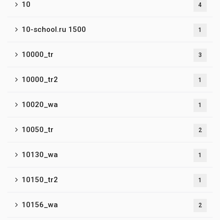
10
4
10-school.ru 1500
1
10000_tr
3
10000_tr2
1
10020_wa
1
10050_tr
2
10130_wa
1
10150_tr2
1
10156_wa
2