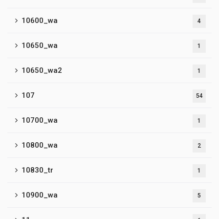
10600_wa
4
10650_wa
1
10650_wa2
1
107
54
10700_wa
1
10800_wa
2
10830_tr
1
10900_wa
5