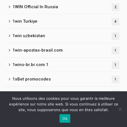
1WIN Official In Russia
2
1win Turkiye
4
1win uzbekistan
1
1win-apostas-brasil.com
1
1wins-br.br.com 1
1
1xBet promocodes
1
1xbet140717
1
Nous utilisons des cookies pour vous garantir la meilleure
expérience sur notre site web. Si vous continuez à utiliser ce
1xbet180718
2
site, nous supposerons que vous en êtes satisfait.
Ok
1xbet190719
Contactez-nous
3