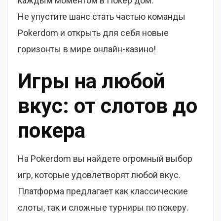
каждым моментом в Покер дом.
Не упустите шанс стать частью команды
Pokerdom и открыть для себя новые
горизонты в мире онлайн-казино!
Игры на любой
вкус: от слотов до
покера
На Pokerdom вы найдете огромный выбор
игр, которые удовлетворят любой вкус.
Платформа предлагает как классические
слоты, так и сложные турниры по покеру.