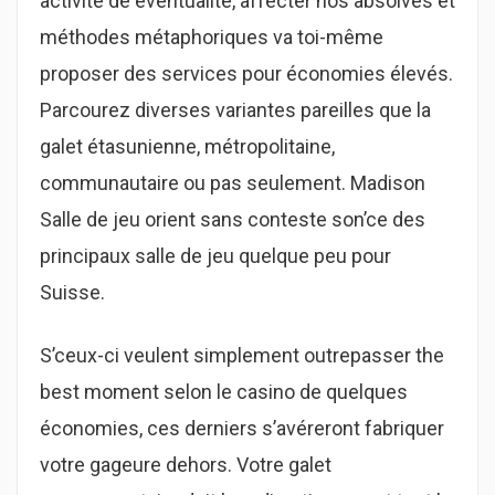
activité de éventualité, affecter nos absolves et
méthodes métaphoriques va toi-même
proposer des services pour économies élevés.
Parcourez diverses variantes pareilles que la
galet étasunienne, métropolitaine,
communautaire ou pas seulement. Madison
Salle de jeu orient sans conteste son’ce des
principaux salle de jeu quelque peu pour
Suisse.
S’ceux-ci veulent simplement outrepasser the
best moment selon le casino de quelques
économies, ces derniers s’avéreront fabriquer
votre gageure dehors. Votre galet