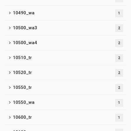
10490_wa
1
10500_wa3
2
10500_wa4
2
10510_tr
2
10520_tr
2
10550_tr
2
10550_wa
1
10600_tr
1