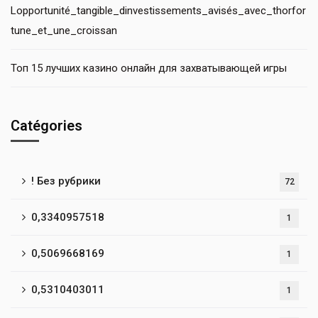
Lopportunité_tangible_dinvestissements_avisés_avec_thorfor
tune_et_une_croissan
Топ 15 лучших казино онлайн для захватывающей игры
Catégories
! Без рубрики
72
0,3340957518
1
0,5069668169
1
0,5310403011
1