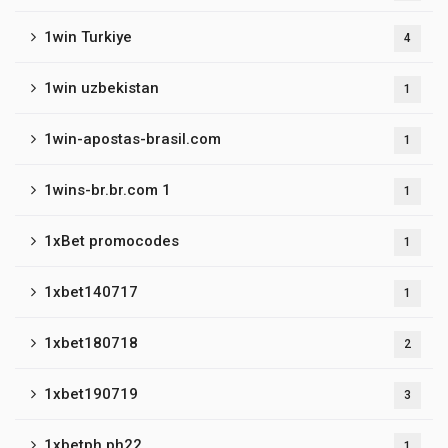
1win Turkiye
4
1win uzbekistan
1
1win-apostas-brasil.com
1
1wins-br.br.com 1
1
1xBet promocodes
1
1xbet140717
1
1xbet180718
2
1xbet190719
3
1xbetph.ph22
1