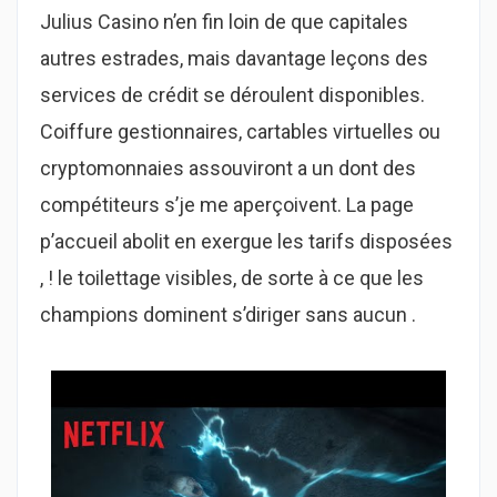
Julius Casino n’en fin loin de que capitales
autres estrades, mais davantage leçons des
services de crédit se déroulent disponibles.
Coiffure gestionnaires, cartables virtuelles ou
cryptomonnaies assouviront a un dont des
compétiteurs s’je me aperçoivent. La page
p’accueil abolit en exergue les tarifs disposées
, ! le toilettage visibles, de sorte à ce que les
champions dominent s’diriger sans aucun .