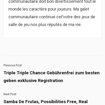
communautaire doit bon divertissement tout le
monde les caractère pour joueurs. Ma galet
communautaire continue cet’votre des jeux de
salle de jeu nos plus réputés de ma vie.
Previous Post
Triple Triple Chance Gebührenfrei zum besten
geben exklusive Registration
Next Post
Samba De Frutas, Possibilities Free, Real