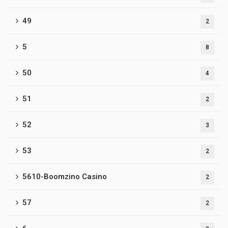
49
2
5
8
50
4
51
2
52
3
53
2
5610-Boomzino Casino
2
57
2