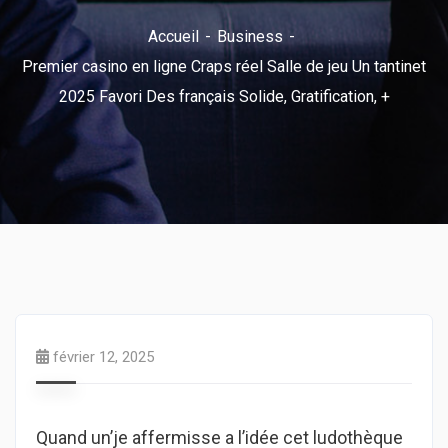
Accueil
Business
Premier casino en ligne Craps réel Salle de jeu Un tantinet
2025 Favori Des français Solide, Gratification, +
février 12, 2025
Quand un’je affermisse a l’idée cet ludothèque