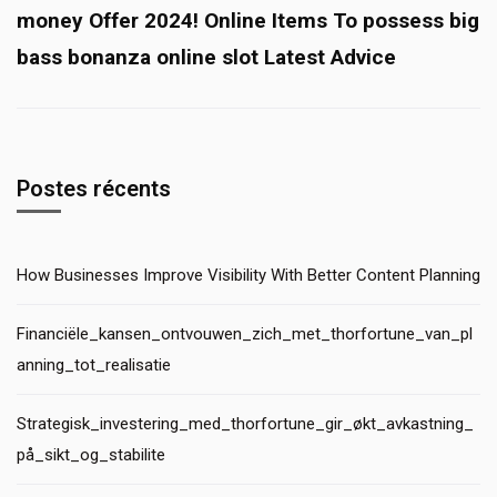
money Offer 2024! Online Items To possess big
bass bonanza online slot Latest Advice
Postes récents
How Businesses Improve Visibility With Better Content Planning
Financiële_kansen_ontvouwen_zich_met_thorfortune_van_pl
anning_tot_realisatie
Strategisk_investering_med_thorfortune_gir_økt_avkastning_
på_sikt_og_stabilite