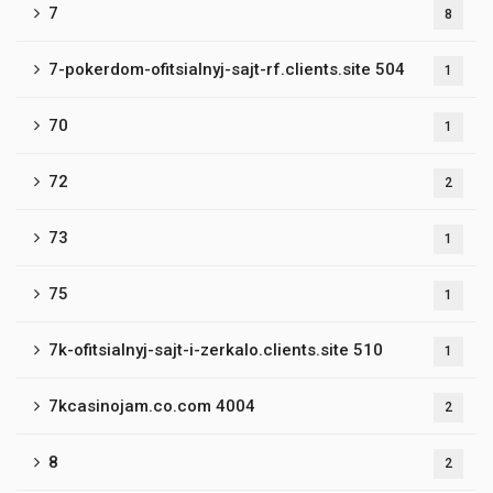
7
8
7-pokerdom-ofitsialnyj-sajt-rf.clients.site 504
1
70
1
72
2
73
1
75
1
7k-ofitsialnyj-sajt-i-zerkalo.clients.site 510
1
7kcasinojam.co.com 4004
2
8
2