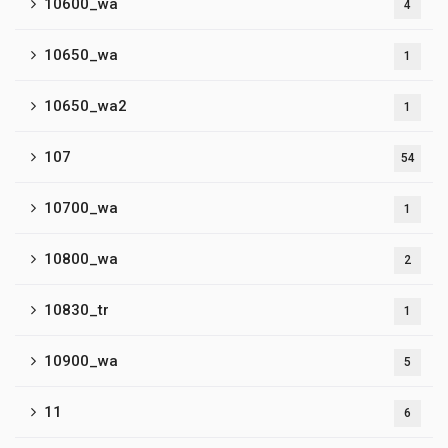
10600_wa
4
10650_wa
1
10650_wa2
1
107
54
10700_wa
1
10800_wa
2
10830_tr
1
10900_wa
5
11
6