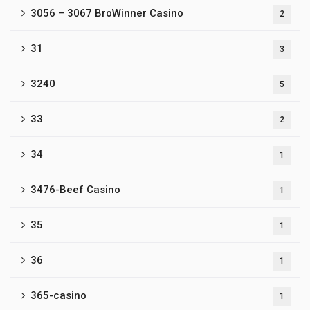
3056 – 3067 BroWinner Casino
2
31
3
3240
5
33
2
34
1
3476-Beef Casino
1
35
1
36
1
365-casino
1