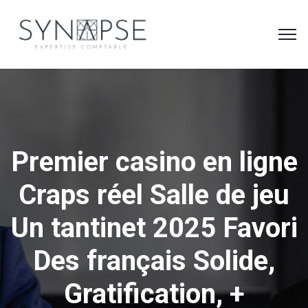
Premier casino en ligne
Craps réel Salle de jeu
Un tantinet 2025 Favori
Des français Solide,
Gratification, +