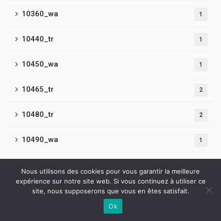
10360_wa
1
10440_tr
1
10450_wa
1
10465_tr
2
10480_tr
2
10490_wa
1
10500_wa3
2
Nous utilisons des cookies pour vous garantir la meilleure
expérience sur notre site web. Si vous continuez à utiliser ce
10500_wa4
site, nous supposerons que vous en êtes satisfait.
2
Ok
Contactez-nous
10510_tr
2