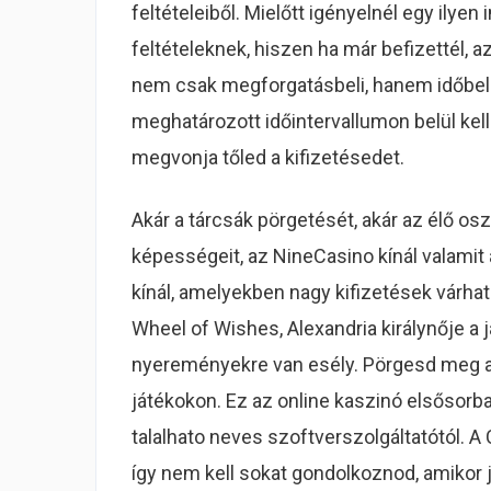
feltételeiből. Mielőtt igényelnél egy ilye
feltételeknek, hiszen ha már befizettél, 
nem csak megforgatásbeli, hanem időbeli 
meghatározott időintervallumon belül kell
megvonja tőled a kifizetésedet.
Akár a tárcsák pörgetését, akár az élő oszt
képességeit, az NineCasino kínál valami
kínál, amelyekben nagy kifizetések várha
Wheel of Wishes, Alexandria királynője a
nyereményekre van esély. Pörgesd meg a 
játékokon. Ez az online kaszinó elsősorb
talalhato neves szoftverszolgáltatótól. 
így nem kell sokat gondolkoznod, amikor já