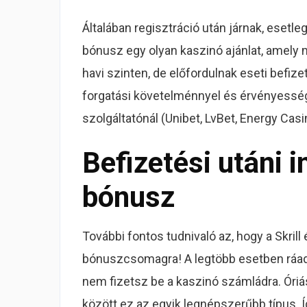
Általában regisztráció után járnak, esetle
bónusz egy olyan kaszinó ajánlat, amely m
havi szinten, de előfordulnak eseti befiz
forgatási követelménnyel és érvényességi
szolgáltatónál (Unibet, LvBet, Energy Cas
Befizetési utáni 
bónusz
További fontos tudnivaló az, hogy a Skril
bónuszcsomagra! A legtöbb esetben ráadá
nem fizetsz be a kaszinó számládra. Óriás
között ez az egyik legnépszerűbb típus. Íg