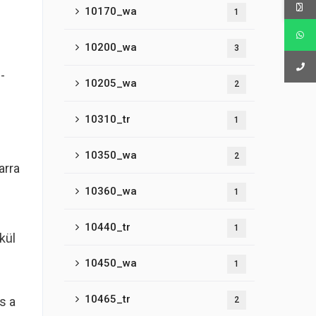
10170_wa
1
10200_wa
3
-
10205_wa
2
10310_tr
1
10350_wa
2
arra
10360_wa
1
10440_tr
1
kül
10450_wa
1
10465_tr
s a
2