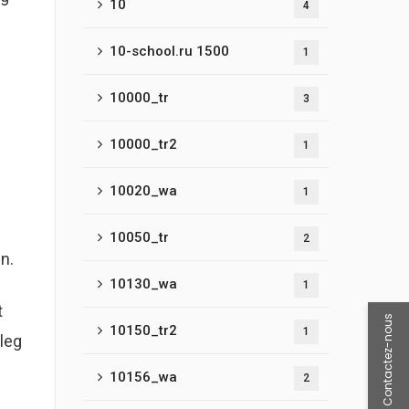
10
4
10-school.ru 1500
1
10000_tr
3
10000_tr2
1
10020_wa
1
10050_tr
2
n.
10130_wa
1
t
Contactez-nous
10150_tr2
1
leg
10156_wa
2