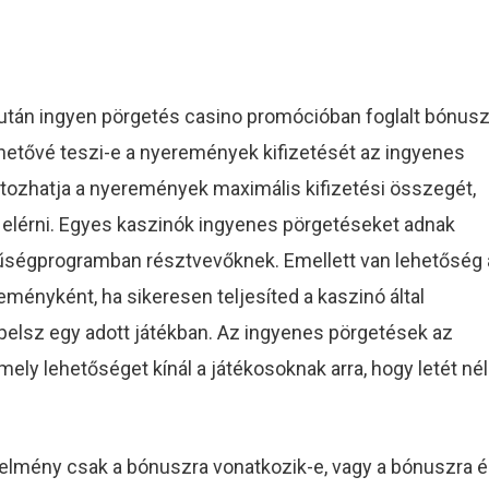
ó után ingyen pörgetés casino promócióban foglalt bónusz
lehetővé teszi-e a nyeremények kifizetését az ingyenes
tozhatja a nyeremények maximális kifizetési összegét,
 elérni. Egyes kaszinók ingyenes pörgetéseket adnak
hűségprogramban résztvevőknek. Emellett van lehetőség 
ményként, ha sikeresen teljesíted a kaszinó által
pelsz egy adott játékban. Az ingyenes ͏pörgetések az
ely lehetőséget͏ kínál a játékoso͏knak arra, hogy letét nél
telmény csak a bónuszra vonatkozik-e, vagy a bónuszra é