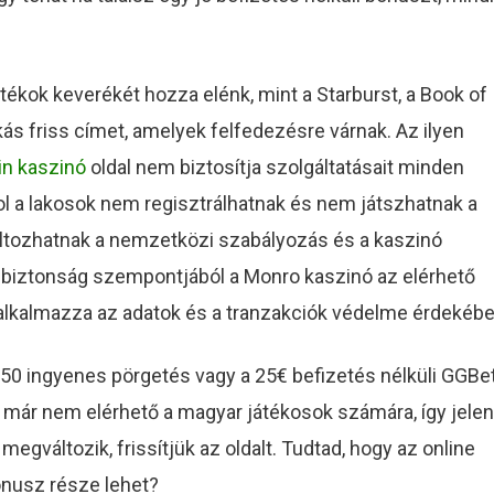
ékok keverékét hozza elénk, mint a Starburst, a Book of
ás friss címet, amelyek felfedezésre várnak. Az ilyen
in kaszinó
oldal nem biztosítja szolgáltatásait minden
ol a lakosok nem regisztrálhatnak és nem játszhatnak a
ltozhatnak a nemzetközi szabályozás és a kaszinó
 A biztonság szempontjából a Monro kaszinó az elérhető
 alkalmazza az adatok és a tranzakciók védelme érdekébe
 50 ingyenes pörgetés vagy a 25€ befizetés nélküli GGBe
már nem elérhető a magyar játékosok számára, így jelen
egváltozik, frissítjük az oldalt. Tudtad, hogy az online
ónusz része lehet?