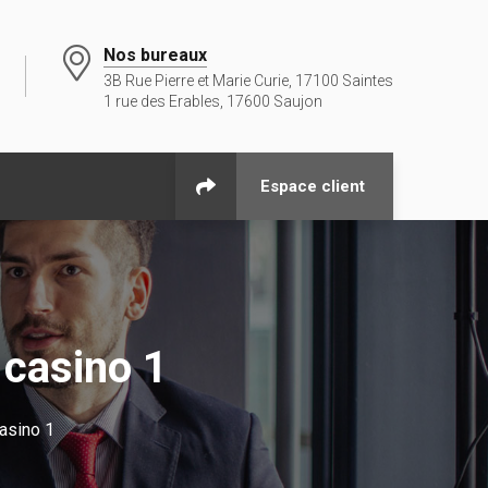
Nos bureaux
3B Rue Pierre et Marie Curie, 17100 Saintes
1 rue des Erables, 17600 Saujon
Espace client
 casino 1
asino 1