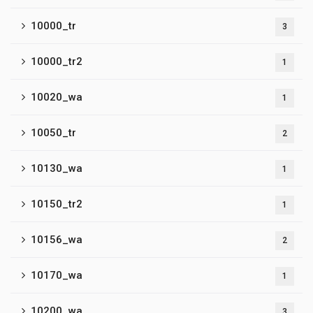
10000_tr
3
10000_tr2
1
10020_wa
1
10050_tr
2
10130_wa
1
10150_tr2
1
10156_wa
2
10170_wa
1
10200_wa
3