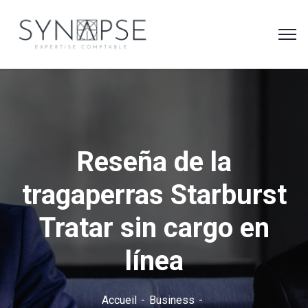
Reseña de la
tragaperras Starburst
Tratar sin cargo en
línea
Accueil
Business