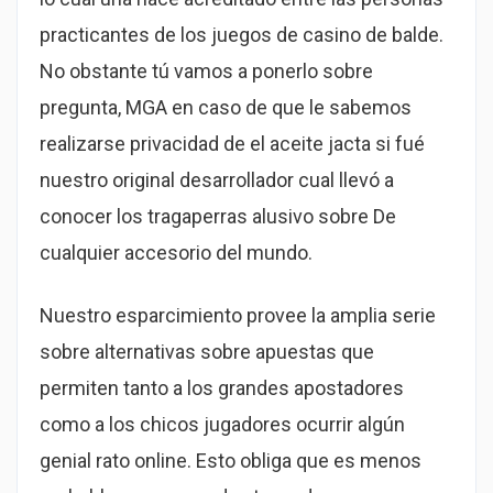
practicantes de los juegos de casino de balde.
No obstante tú vamos a ponerlo sobre
pregunta, MGA en caso de que le sabemos
realizarse privacidad de el aceite jacta si fué
nuestro original desarrollador cual llevó a
conocer los tragaperras alusivo sobre De
cualquier accesorio del mundo.
Nuestro esparcimiento provee la amplia serie
sobre alternativas sobre apuestas que
permiten tanto a los grandes apostadores
como a los chicos jugadores ocurrir algún
genial rato online. Esto obliga que es menos