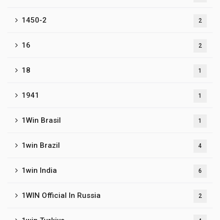
1450-2
2
16
2
18
1
1941
1
1Win Brasil
1
1win Brazil
4
1win India
6
1WIN Official In Russia
2