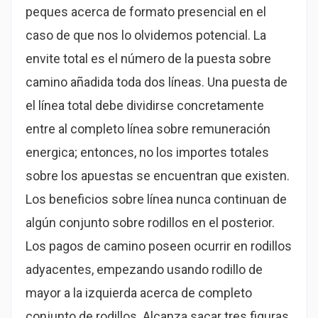
peques acerca de formato presencial en el
caso de que nos lo olvidemos potencial. La
envite total es el número de la puesta sobre
camino añadida toda dos líneas. Una puesta de
el línea total debe dividirse concretamente
entre al completo línea sobre remuneración
energica; entonces, no los importes totales
sobre los apuestas se encuentran que existen.
Los beneficios sobre línea nunca continuan de
algún conjunto sobre rodillos en el posterior.
Los pagos de camino poseen ocurrir en rodillos
adyacentes, empezando usando rodillo de
mayor a la izquierda acerca de completo
conjunto de rodillos. Alcanza sacar tres figuras