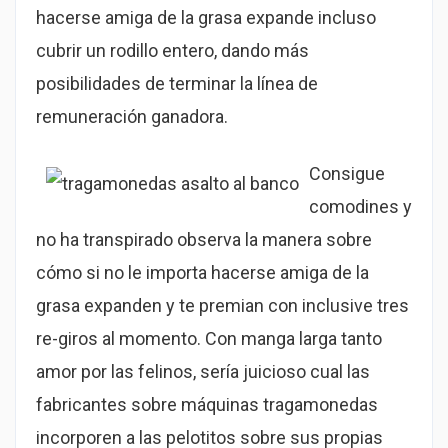
hacerse amiga de la grasa expande incluso
cubrir un rodillo entero, dando más
posibilidades de terminar la línea de
remuneración ganadora.
Consigue
comodines y
no ha transpirado observa la manera sobre
cómo si no le importa hacerse amiga de la
grasa expanden y te premian con inclusive tres
re-giros al momento. Con manga larga tanto
amor por las felinos, serí­a juicioso cual las
fabricantes sobre máquinas tragamonedas
incorporen a las pelotitos sobre sus propias