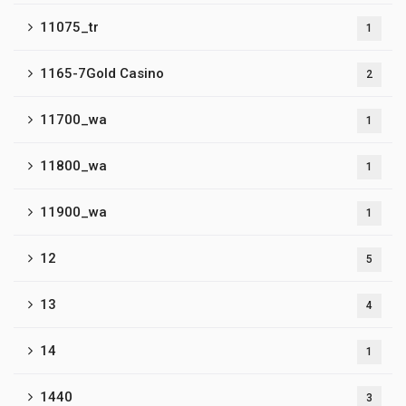
11075_tr
1
1165-7Gold Casino
2
11700_wa
1
11800_wa
1
11900_wa
1
12
5
13
4
14
1
1440
3