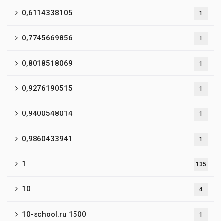
0,6114338105
1
0,7745669856
1
0,8018518069
1
0,9276190515
1
0,9400548014
1
0,9860433941
1
1
135
10
4
10-school.ru 1500
1