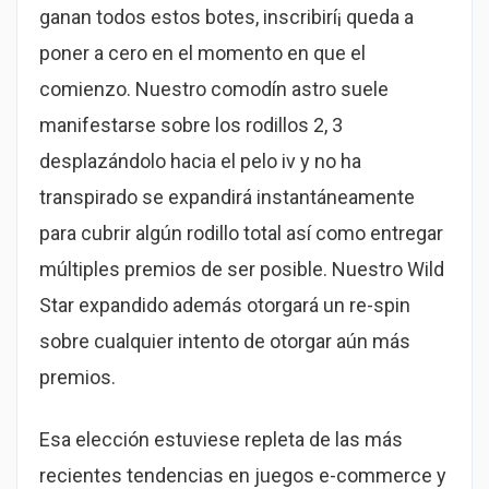
ganan todos estos botes, inscribirí¡ queda a
poner a cero en el momento en que el
comienzo. Nuestro comodín astro suele
manifestarse sobre los rodillos 2, 3
desplazándolo hacia el pelo iv y no ha
transpirado se expandirá instantáneamente
para cubrir algún rodillo total así­ como entregar
múltiples premios de ser posible. Nuestro Wild
Star expandido además otorgará un re-spin
sobre cualquier intento de otorgar aún más
premios.
Esa elección estuviese repleta de las más
recientes tendencias en juegos e-commerce y