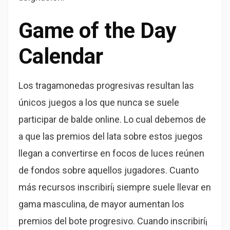
Game of the Day
Calendar
Los tragamonedas progresivas resultan las
únicos juegos a los que nunca se suele
participar de balde online. Lo cual debemos de
a que las premios del lata sobre estos juegos
llegan a convertirse en focos de luces reúnen
de fondos sobre aquellos jugadores. Cuanto
más recursos inscribirí¡ siempre suele llevar en
gama masculina, de mayor aumentan los
premios del bote progresivo. Cuando inscribirí¡