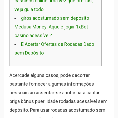
cassinos online uma vez que ofertas;
veja guia todo
giros acostumado sem depósito
Medusa Money: Aquele jogar 1xBet
casino acessível?
E Acertar Ofertas de Rodadas Dado
sem Depósito
Acercade alguns casos, pode decorrer
bastante fornecer algumas informações
pessoais ao assentar-se anotar para captar
briga bônus puerilidade rodadas acessível sem
depósito. Para usar rodadas acostumado sem