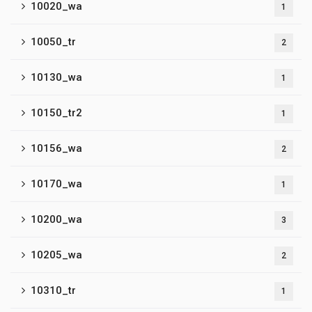
10020_wa
1
10050_tr
2
10130_wa
1
10150_tr2
1
10156_wa
2
10170_wa
1
10200_wa
3
10205_wa
2
10310_tr
1