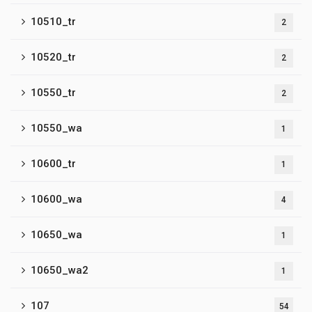
10510_tr
2
10520_tr
2
10550_tr
2
10550_wa
1
10600_tr
1
10600_wa
4
10650_wa
1
10650_wa2
1
107
54