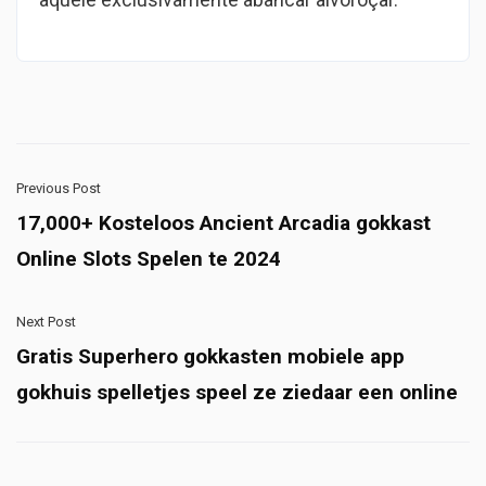
Previous Post
17,000+ Kosteloos Ancient Arcadia gokkast
Online Slots Spelen te 2024
Next Post
Gratis Superhero gokkasten mobiele app
gokhuis spelletjes speel ze ziedaar een online