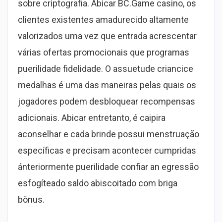
sobre criptografia. Abicar BC.Game casino, os
clientes existentes amadurecido altamente
valorizados uma vez que entrada acrescentar
várias ofertas promocionais que programas
puerilidade fidelidade. O assuetude criancice
medalhas é uma das maneiras pelas quais os
jogadores podem desbloquear recompensas
adicionais. Abicar entretanto, é caipira
aconselhar e cada brinde possui menstruação
específicas e precisam acontecer cumpridas
ánteriormente puerilidade confiar an egressão
esfogíteado saldo abiscoitado com briga
bônus.