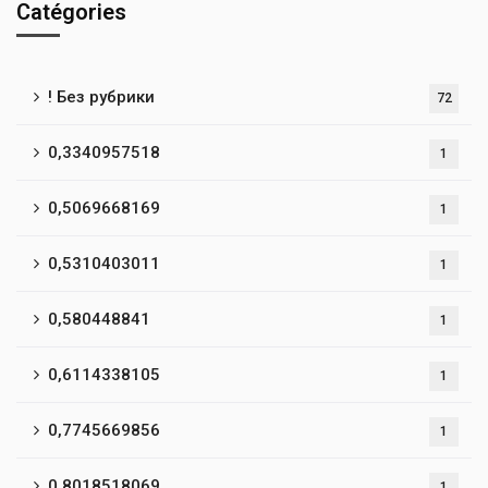
Catégories
! Без рубрики
72
0,3340957518
1
0,5069668169
1
0,5310403011
1
0,580448841
1
0,6114338105
1
0,7745669856
1
0,8018518069
1