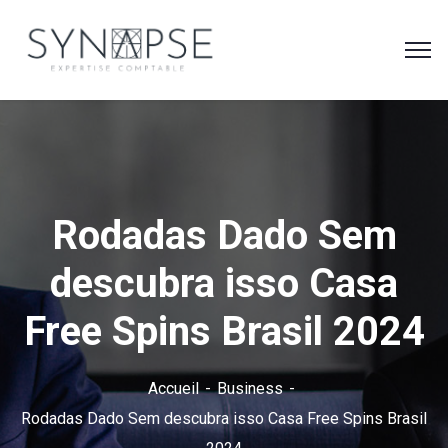
Rodadas Dado Sem
descubra isso Casa
Free Spins Brasil 2024
Accueil
Business
Rodadas Dado Sem descubra isso Casa Free Spins Brasil