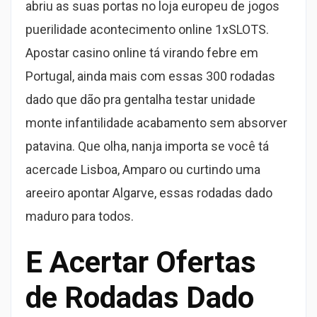
abriu as suas portas no loja europeu de jogos
puerilidade acontecimento online 1xSLOTS.
Apostar casino online tá virando febre em
Portugal, ainda mais com essas 300 rodadas
dado que dão pra gentalha testar unidade
monte infantilidade acabamento sem absorver
patavina. Que olha, nanja importa se você tá
acercade Lisboa, Amparo ou curtindo uma
areeiro apontar Algarve, essas rodadas dado
maduro para todos.
E Acertar Ofertas
de Rodadas Dado