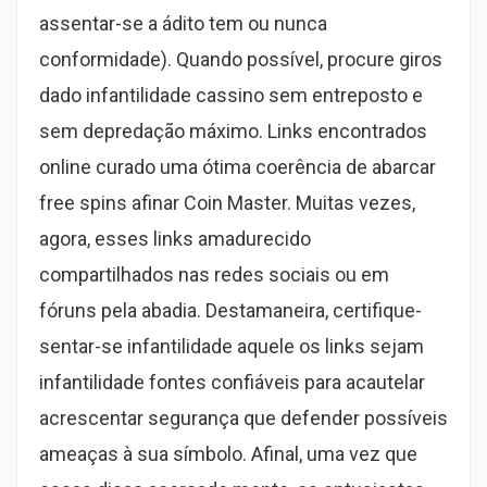
assentar-se a ádito tem ou nunca
conformidade). Quando possível, procure giros
dado infantilidade cassino sem entreposto e
sem depredação máximo. Links encontrados
online curado uma ótima coerência de abarcar
free spins afinar Coin Master. Muitas vezes,
agora, esses links amadurecido
compartilhados nas redes sociais ou em
fóruns pela abadia. Destamaneira, certifique-
sentar-se infantilidade aquele os links sejam
infantilidade fontes confiáveis para acautelar
acrescentar segurança que defender possíveis
ameaças à sua símbolo. Afinal, uma vez que