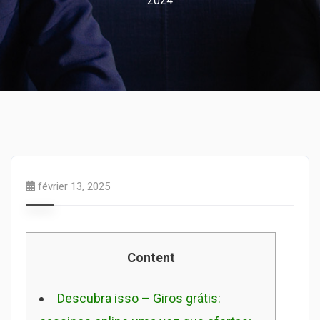
2024
février 13, 2025
Content
Descubra isso – Giros grátis: