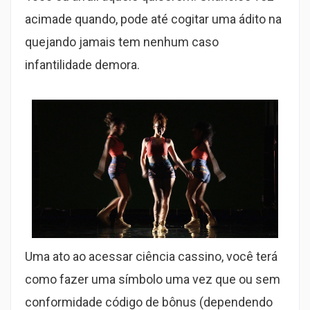
acimade quando, pode até cogitar uma ádito na
quejando jamais tem nenhum caso
infantilidade demora.
Uma ato ao acessar ciência cassino, você terá
como fazer uma símbolo uma vez que ou sem
conformidade código de bônus (dependendo