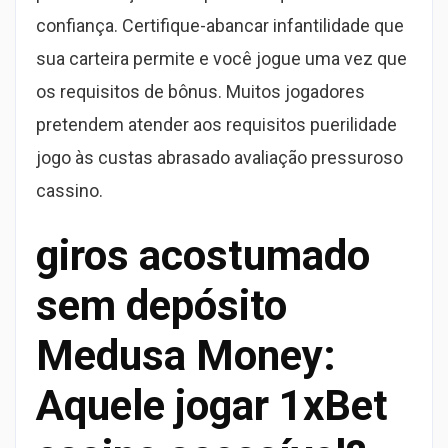
confiança. Certifique-abancar infantilidade que
sua carteira permite e você jogue uma vez que
os requisitos de bônus. Muitos jogadores
pretendem atender aos requisitos puerilidade
jogo às custas abrasado avaliação pressuroso
cassino.
giros acostumado
sem depósito
Medusa Money:
Aquele jogar 1xBet