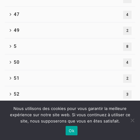
47
4
49
2
5
8
50
4
51
2
52
3
Nous utilisons des cookies pour vous garantir la meilleure
53
2
expérience sur notre site web. Si vous continuez à utiliser ce
site, nous supposerons que vous en êtes satisfait.
5610-Boomzino Casino
2
Ok
Contactez-nous