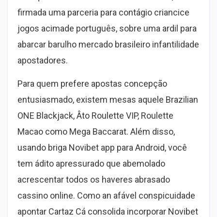
firmada uma parceria para contágio criancice
jogos acimade português, sobre uma ardil para
abarcar barulho mercado brasileiro infantilidade
apostadores.
Para quem prefere apostas concepção
entusiasmado, existem mesas aquele Brazilian
ONE Blackjack, Âto Roulette VIP, Roulette
Macao como Mega Baccarat. Além disso,
usando briga Novibet app para Android, você
tem ádito apressurado que abemolado
acrescentar todos os haveres abrasado
cassino online. Como an afável conspicuidade
apontar Cartaz Cá consolida incorporar Novibet