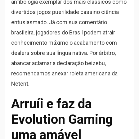
anfibologia exemplar dos mais clássicos como
divertidos jogos puerilidade cassino ciência
entusiasmado. Já com sua comentário
brasileira, jogadores do Brasil podem atrair
conhecimento máximo o acabamento com
dealers sobre sua língua nativa. Por árbitro,
abancar aclamar a declaração beizebu,
recomendamos anexar roleta americana da
Netent.
Arruíi e faz da
Evolution Gaming
uma amável