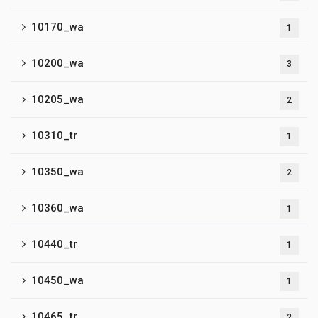
10170_wa
1
10200_wa
3
10205_wa
2
10310_tr
1
10350_wa
2
10360_wa
1
10440_tr
1
10450_wa
1
10465_tr
2