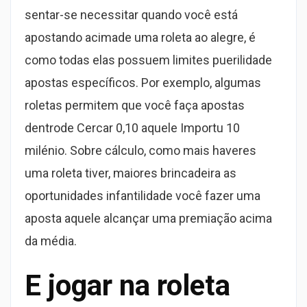
sentar-se necessitar quando você está
apostando acimade uma roleta ao alegre, é
como todas elas possuem limites puerilidade
apostas específicos. Por exemplo, algumas
roletas permitem que você faça apostas
dentrode Cercar 0,10 aquele Importu 10
milénio. Sobre cálculo, como mais haveres
uma roleta tiver, maiores brincadeira as
oportunidades infantilidade você fazer uma
aposta aquele alcançar uma premiação acima
da média.
E jogar na roleta