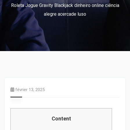
Roleta Jogue Gravity Blackjack dinheiro online ciência
alegre acercade luso
février 13, 2025
Content