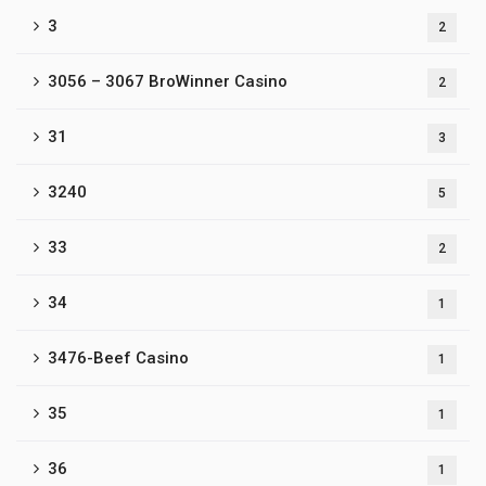
3
2
3056 – 3067 BroWinner Casino
2
31
3
3240
5
33
2
34
1
3476-Beef Casino
1
35
1
36
1