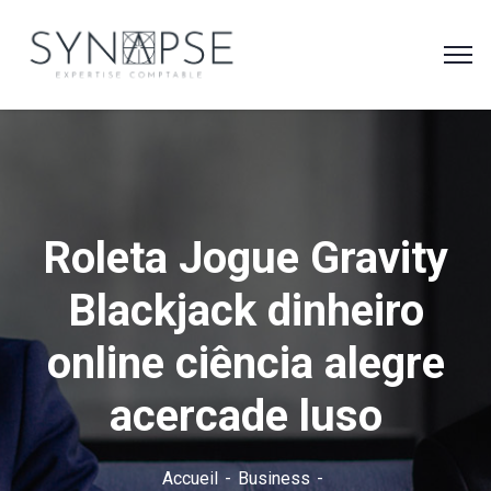
Roleta Jogue Gravity
Blackjack dinheiro
online ciência alegre
acercade luso
Accueil
Business