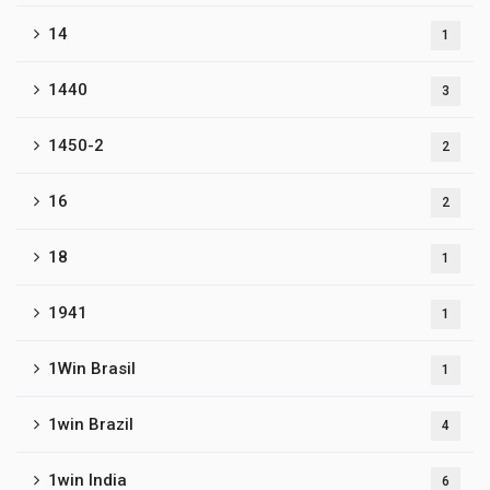
14
1
1440
3
1450-2
2
16
2
18
1
1941
1
1Win Brasil
1
1win Brazil
4
1win India
6