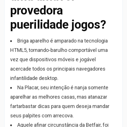
provedora
puerilidade jogos?
Briga aparelho é amparado na tecnologia
HTML5, tornando-barulho comportável uma
vez que dispositivos móveis e jogável
acercade todos os principais navegadores
infantilidade desktop.
Na Placar, seu intenção é nanja somente
aparelhar as melhores casas, mas atanazar
fartarbastar dicas para quem deseja mandar
seus palpites com arrecova.
Aquele afinar circunstância da Betfair, foi