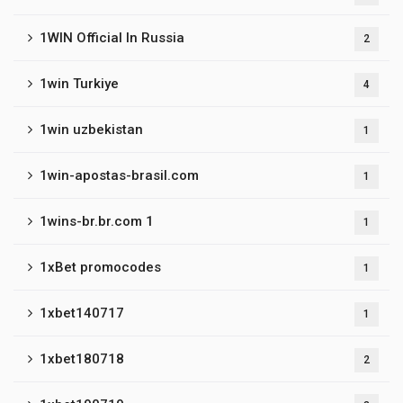
1WIN Official In Russia
2
1win Turkiye
4
1win uzbekistan
1
1win-apostas-brasil.com
1
1wins-br.br.com 1
1
1xBet promocodes
1
1xbet140717
1
1xbet180718
2