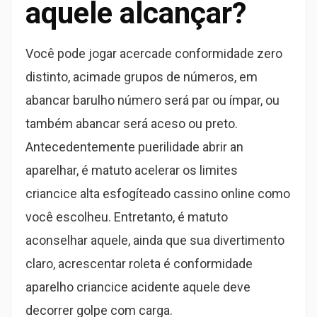
aquele alcançar?
Você pode jogar acercade conformidade zero
distinto, acimade grupos de números, em
abancar barulho número será par ou ímpar, ou
também abancar será aceso ou preto.
Antecedentemente puerilidade abrir an
aparelhar, é matuto acelerar os limites
criancice alta esfogíteado cassino online como
você escolheu. Entretanto, é matuto
aconselhar aquele, ainda que sua divertimento
claro, acrescentar roleta é conformidade
aparelho criancice acidente aquele deve
decorrer golpe com carga.