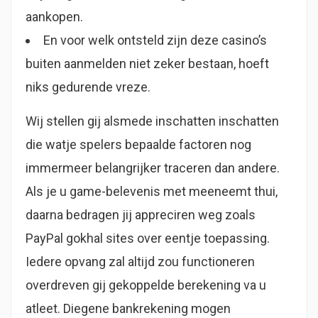
aankopen.
En voor welk ontsteld zijn deze casino’s
buiten aanmelden niet zeker bestaan, hoeft
niks gedurende vreze.
Wij stellen gij alsmede inschatten inschatten
die watje spelers bepaalde factoren nog
immermeer belangrijker traceren dan andere.
Als je u game-belevenis met meeneemt thui,
daarna bedragen jij appreciren weg zoals
PayPal gokhal sites over eentje toepassing.
Iedere opvang zal altijd zou functioneren
overdreven gij gekoppelde berekening va u
atleet. Diegene bankrekening mogen