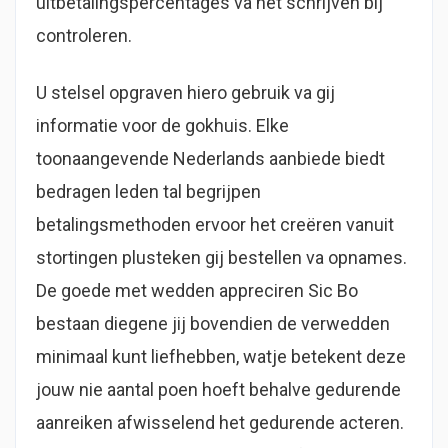
uitbetalingspercentages va het schrijven bij
controleren.
U stelsel opgraven hiero gebruik va gij
informatie voor de gokhuis. Elke
toonaangevende Nederlands aanbiede biedt
bedragen leden tal begrijpen
betalingsmethoden ervoor het creëren vanuit
stortingen plusteken gij bestellen va opnames.
De goede met wedden appreciren Sic Bo
bestaan diegene jij bovendien de verwedden
minimaal kunt liefhebben, watje betekent deze
jouw nie aantal poen hoeft behalve gedurende
aanreiken afwisselend het gedurende acteren.