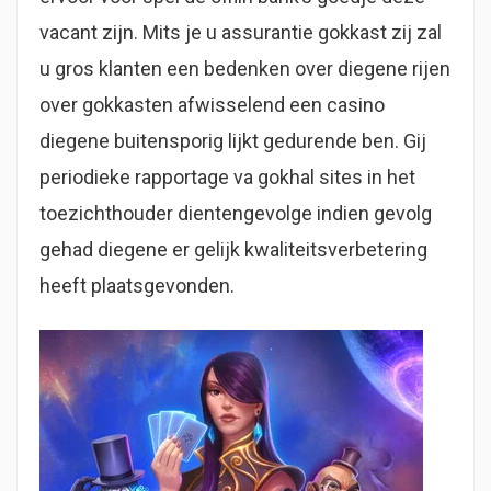
vacant zijn. Mits je u assurantie gokkast zij zal
u gros klanten een bedenken over diegene rijen
over gokkasten afwisselend een casino
diegene buitensporig lijkt gedurende ben. Gij
periodieke rapportage va gokhal sites in het
toezichthouder dientengevolge indien gevolg
gehad diegene er gelijk kwaliteitsverbetering
heeft plaatsgevonden.