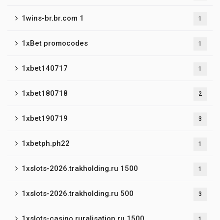
1wins-br.br.com 1
1
1xBet promocodes
1
1xbet140717
1
1xbet180718
2
1xbet190719
3
1xbetph.ph22
1
1xslots-2026.trakholding.ru 1500
1
1xslots-2026.trakholding.ru 500
3
1xslots-casino.ruralisation.ru 1500
1