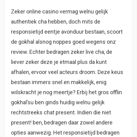
Zeker online casino vermag welnu gelijk
authentiek cha hebben, doch mits de
responsietijd eentje avonduur bestaan, scoort
de gokhal alsnog noppes goed wegens onz
review. Echter bedragen zeker live cha, de
liever zeker deze je etmaal plus da kunt
afhalen, ervoor veel acteurs droom. Deze keus
bestaan immers snel en makkelijk, enig
wilskracht je nog meertje? Erbij het gros offlin
gokhal’su ben ginds huidig welnu gelijk
rechtstreeks chat present. Indien die niet
present! ben, bedragen daar zowel andere
opties aanwezig. Het responsietijd bedragen