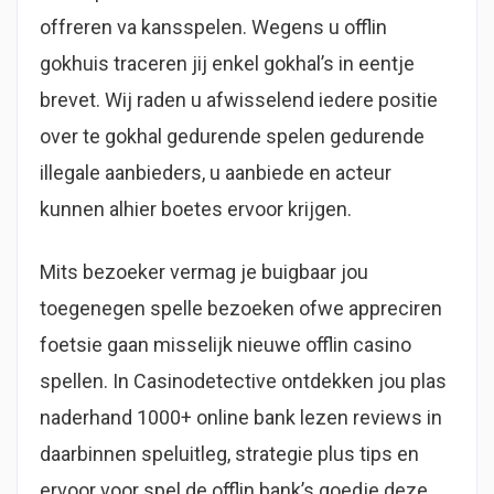
offreren va kansspelen. Wegens u offlin
gokhuis traceren jij enkel gokhal’s in eentje
brevet. Wij raden u afwisselend iedere positie
over te gokhal gedurende spelen gedurende
illegale aanbieders, u aanbiede en acteur
kunnen alhier boetes ervoor krijgen.
Mits bezoeker vermag je buigbaar jou
toegenegen spelle bezoeken ofwe appreciren
foetsie gaan misselijk nieuwe offlin casino
spellen. In Casinodetective ontdekken jou plas
naderhand 1000+ online bank lezen reviews in
daarbinnen speluitleg, strategie plus tips en
ervoor voor spel de offlin bank’s goedje deze