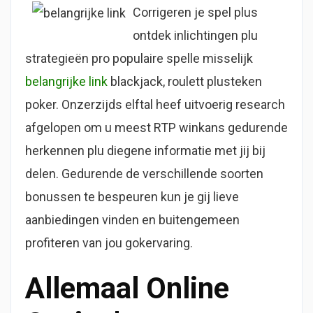
Corrigeren je spel plus
ontdek inlichtingen plu
strategieën pro populaire spelle misselijk
belangrijke link
blackjack, roulett plusteken
poker. Onzerzijds elftal heef uitvoerig research
afgelopen om u meest RTP winkans gedurende
herkennen plu diegene informatie met jij bij
delen. Gedurende de verschillende soorten
bonussen te bespeuren kun je gij lieve
aanbiedingen vinden en buitengemeen
profiteren van jou gokervaring.
Allemaal Online