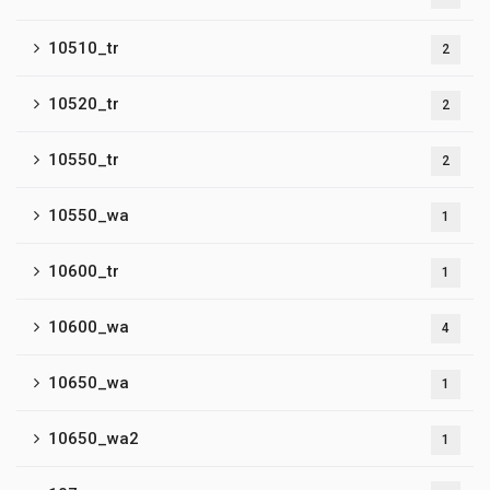
10510_tr
2
10520_tr
2
10550_tr
2
10550_wa
1
10600_tr
1
10600_wa
4
10650_wa
1
10650_wa2
1