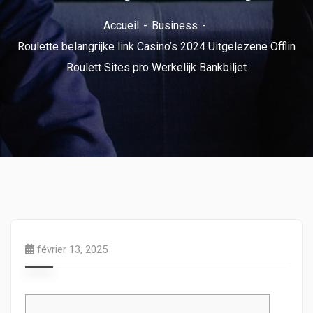
Accueil
Business
Roulette belangrijke link Casino’s 2024 Uitgelezene Offlin
Roulett Sites pro Werkelijk Bankbiljet
février 13, 2025