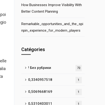
How Businesses Improve Visibility With
Better Content Planning
 poi
ggio
Remarkable_opportunities_and_the_spi
npin_experience_for_modern_players
Catégories
elle
! Без рубрики
alia
72
ta
0,3340957518
1
0,5069668169
1
0,5310403011
1