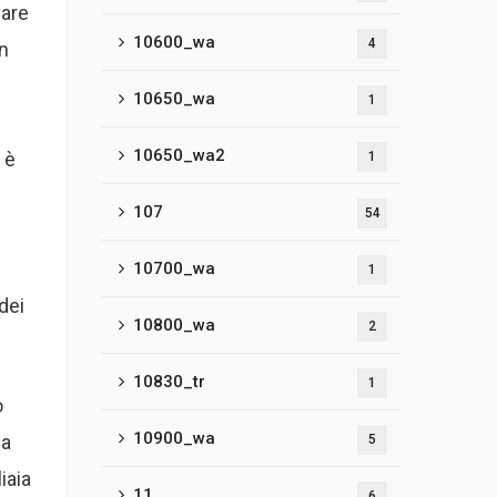
vare
10600_wa
4
n
10650_wa
1
10650_wa2
 è
1
107
54
10700_wa
1
dei
10800_wa
2
10830_tr
1
o
10900_wa
za
5
iaia
11
6