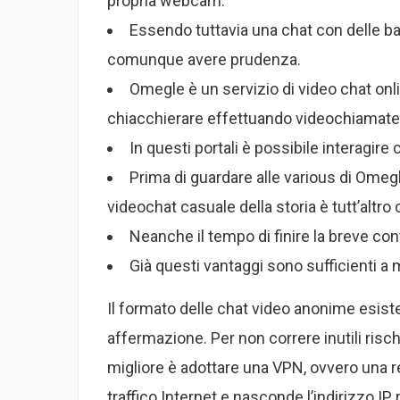
propria webcam.
Essendo tuttavia una chat con delle ba
comunque avere prudenza.
Omegle è un servizio di video chat onlin
chiacchierare effettuando videochiamate
In questi portali è possibile interagi
Prima di guardare alle various di Omeg
videochat casuale della storia è tutt’altro 
Neanche il tempo di finire la breve con
Già questi vantaggi sono sufficienti a mo
Il formato delle chat video anonime esiste
affermazione. Per non correre inutili risch
migliore è adottare una VPN, ovvero una rete
traffico Internet e nasconde l’indirizzo I