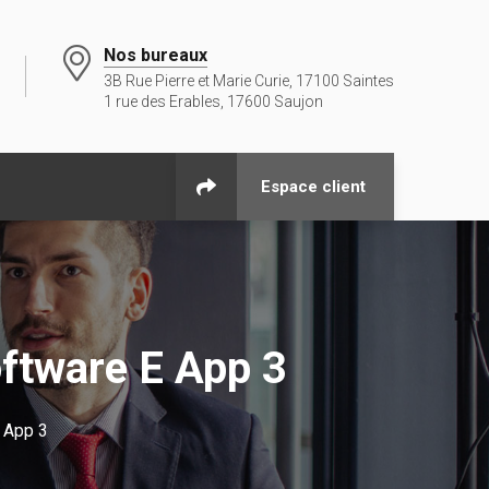
Nos bureaux
3B Rue Pierre et Marie Curie, 17100 Saintes
1 rue des Erables, 17600 Saujon
Espace client
oftware E App 3
E App 3