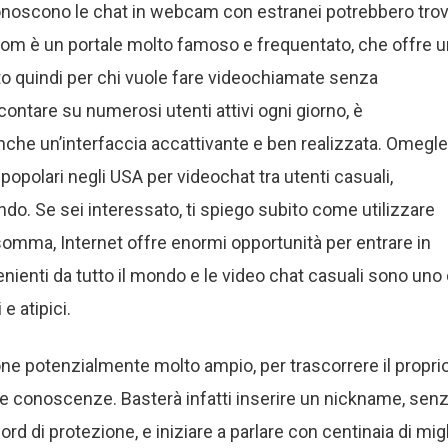
conoscono le chat in webcam con estranei potrebbero tro
dom è un portale molto famoso e frequentato, che offre u
to quindi per chi vuole fare videochiamate senza
ontare su numerosi utenti attivi ogni giorno, è
che un’interfaccia accattivante e ben realizzata. Omegle
popolari negli USA per videochat tra utenti casuali,
do. Se sei interessato, ti spiego subito come utilizzare
somma, Internet offre enormi opportunità per entrare in
enti da tutto il mondo e le video chat casuali sono uno 
e atipici.
one potenzialmente molto ampio, per trascorrere il propri
 conoscenze. Basterà infatti inserire un nickname, sen
ord di protezione, e iniziare a parlare con centinaia di migl