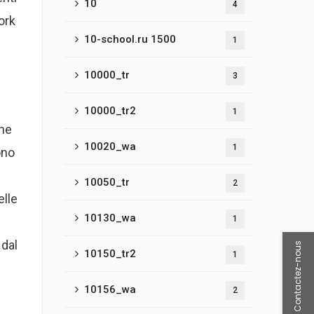
10
4
ork
10-school.ru 1500
1
10000_tr
3
10000_tr2
1
one
10020_wa
1
ono
10050_tr
2
elle
10130_wa
1
 dal
Contactez-nous
10150_tr2
1
10156_wa
2