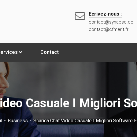
Ecrivez-nous :
contact@synapse.ec
contact@cfmerit.fr
ervices
Contact
ideo Casuale I Migliori S
l
Business
Scarica Chat Video Casuale I Migliori Software 