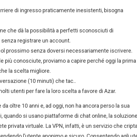
rriere di ingresso praticamente inesistenti, bisogna
e che dà la possibilità a perfetti sconosciuti di
 senza registrare un account.
re col prossimo senza doversi necessariamente iscrivere.
le più conosciute, proviamo a capire perché oggi la prima
che la scelta migliore.
versazione (10 minuti) che tac..
lti utenti per fare la loro scelta a favore di Azar.
 da oltre 10 anni e, ad oggi, non ha ancora perso la sua
i, quando si usano piattaforme di chat online, la soluzion
 privata virtuale. La VPN, infatti, è un servizio che cripta 
P, rendendo l’utente anonimo e sicuro. Consentendo agli ut