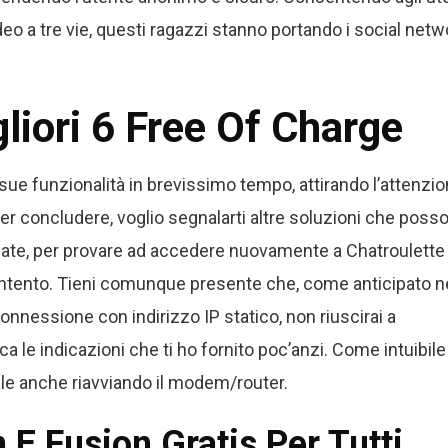
eo a tre vie, questi ragazzi stanno portando i social netw
liori 6 Free Of Charge
sue funzionalità in brevissimo tempo, attirando l’attenzi
er concludere, voglio segnalarti altre soluzioni che poss
indicate, per provare ad accedere nuovamente a Chatroulette
 intento. Tieni comunque presente che, come anticipato n
onnessione con indirizzo IP statico, non riuscirai a
a le indicazioni che ti ho fornito poc’anzi. Come intuibile
tale anche riavviando il modem/router.
E Fusion Gratis Per Tutti