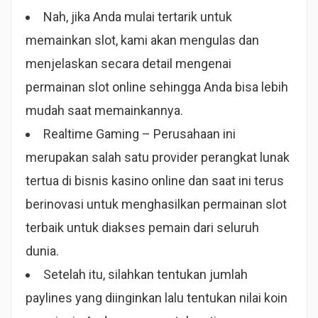
Nah, jika Anda mulai tertarik untuk
memainkan slot, kami akan mengulas dan
menjelaskan secara detail mengenai
permainan slot online sehingga Anda bisa lebih
mudah saat memainkannya.
Realtime Gaming – Perusahaan ini
merupakan salah satu provider perangkat lunak
tertua di bisnis kasino online dan saat ini terus
berinovasi untuk menghasilkan permainan slot
terbaik untuk diakses pemain dari seluruh
dunia.
Setelah itu, silahkan tentukan jumlah
paylines yang diinginkan lalu tentukan nilai koin