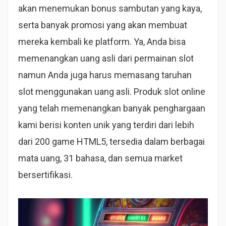
akan menemukan bonus sambutan yang kaya,
serta banyak promosi yang akan membuat
mereka kembali ke platform. Ya, Anda bisa
memenangkan uang asli dari permainan slot
namun Anda juga harus memasang taruhan
slot menggunakan uang asli. Produk slot online
yang telah memenangkan banyak penghargaan
kami berisi konten unik yang terdiri dari lebih
dari 200 game HTML5, tersedia dalam berbagai
mata uang, 31 bahasa, dan semua market
bersertifikasi.