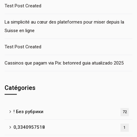
Test Post Created
La simplicité au cœur des plateformes pour miser depuis la
Suisse en ligne
Test Post Created
Cassinos que pagam via Pix: betonred guia atualizado 2025
Catégories
! Без рубрики
72
0,3340957518
1