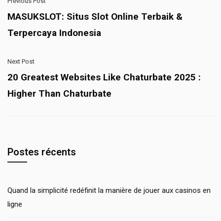
Previous Post
MASUKSLOT: Situs Slot Online Terbaik &
Terpercaya Indonesia
Next Post
20 Greatest Websites Like Chaturbate 2025 :
Higher Than Chaturbate
Postes récents
Quand la simplicité redéfinit la manière de jouer aux casinos en
ligne