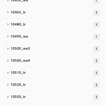
10450_wa
1
10465_tr
2
10480_tr
2
10490_wa
1
10500_wa3
2
10500_wa4
2
10510_tr
2
10520_tr
2
10550_tr
2