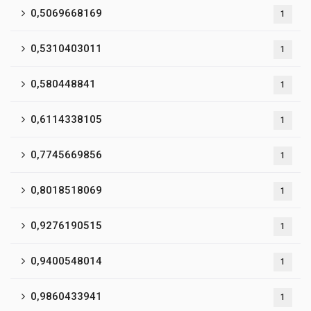
0,5069668169
1
0,5310403011
1
0,580448841
1
0,6114338105
1
0,7745669856
1
0,8018518069
1
0,9276190515
1
0,9400548014
1
0,9860433941
1