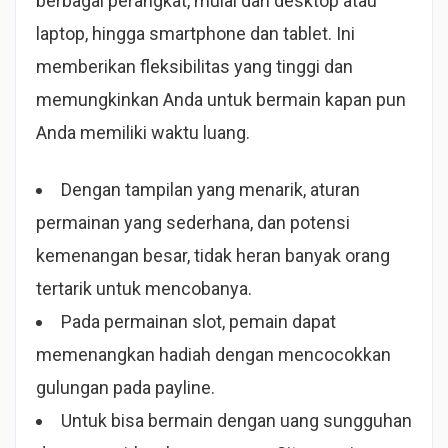
berbagai perangkat, mulai dari desktop atau
laptop, hingga smartphone dan tablet. Ini
memberikan fleksibilitas yang tinggi dan
memungkinkan Anda untuk bermain kapan pun
Anda memiliki waktu luang.
Dengan tampilan yang menarik, aturan
permainan yang sederhana, dan potensi
kemenangan besar, tidak heran banyak orang
tertarik untuk mencobanya.
Pada permainan slot, pemain dapat
memenangkan hadiah dengan mencocokkan
gulungan pada payline.
Untuk bisa bermain dengan uang sungguhan