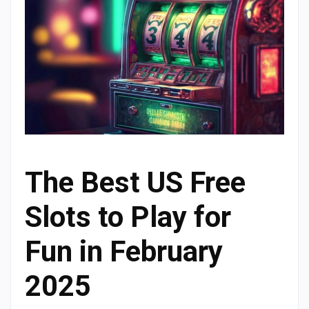
The Best US Free
Slots to Play for
Fun in February
2025