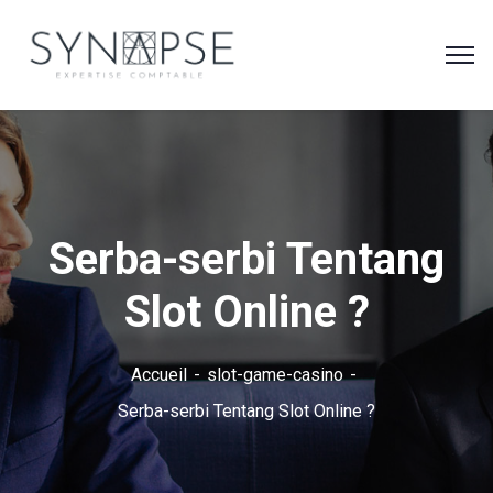
Serba-serbi Tentang
Slot Online ?
Accueil
slot-game-casino
Serba-serbi Tentang Slot Online ?