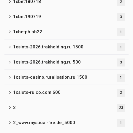
1xbet180718
2
1xbet190719
3
1xbetph.ph22
1
1xslots-2026.trakholding.ru 1500
1
1xslots-2026.trakholding.ru 500
3
1xslots-casino.ruralisation.ru 1500
1
1xslots-ru.co.com 600
2
2
23
2_www.mystical-fire.de_5000
1