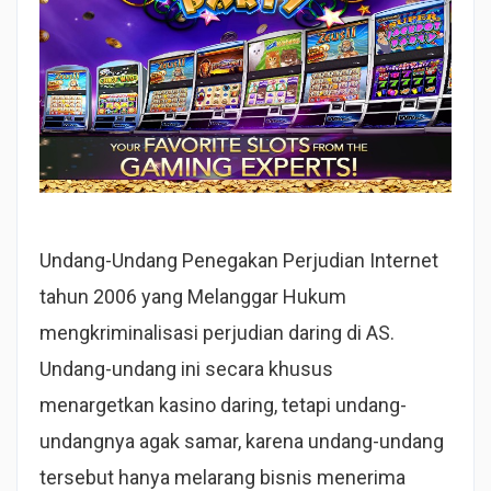
Undang-Undang Penegakan Perjudian Internet
tahun 2006 yang Melanggar Hukum
mengkriminalisasi perjudian daring di AS.
Undang-undang ini secara khusus
menargetkan kasino daring, tetapi undang-
undangnya agak samar, karena undang-undang
tersebut hanya melarang bisnis menerima