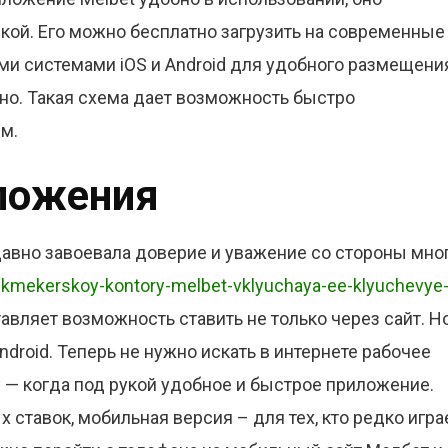
кой. Его можно бесплатно загрузить на современные
и системами iOS и Android для удобного размещени
ино. Такая схема дает возможность быстро
м.
ложения
давно завоевала доверие и уважение со стороны мно
ukmekerskoy-kontory-melbet-vklyuchaya-ee-klyuchevye
вляет возможность ставить не только через сайт. Н
droid. Теперь не нужно искать в интернете рабочее
у — когда под рукой удобное и быстрое приложение.
тавок, мобильная версия – для тех, кто редко игра