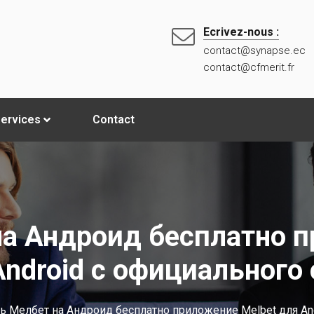
Ecrivez-nous :
contact@synapse.ec
contact@cfmerit.fr
ervices
Contact
на Андроид бесплатно п
Android с официального 
ь Мелбет на Андроид бесплатно приложение Melbet для And