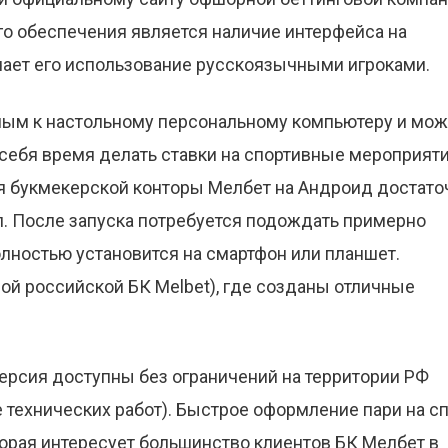
о обеспечения является наличие интерфейса на
гчает его использование русскоязычными игроками.
ным к настольному персональному компьютеру и мож
себя время делать ставки на спортивные мероприяти
я букмекерской конторы Мелбет на Андроид достато
л. После запуска потребуется подождать примерно
лностью установится на смартфон или планшет.
ной российской БК Melbet), где созданы отличные
версия доступны без ограничений на территории РФ
технических работ). Быстрое оформление пари на с
оторая интересует большинство клиентов БК Мелбет в