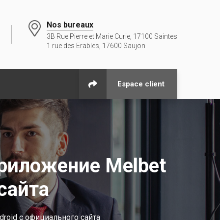
Nos bureaux
3B Rue Pierre et Marie Curie, 17100 Saintes
1 rue des Erables, 17600 Saujon
Espace client
риложение Melbet
сайта
roid с официального сайта