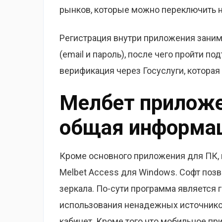
рынков, которые можно переключить на
Регистрация внутри приложения заним
(email и пароль), после чего пройти 
верификация через Госуслуги, которая
Мелбет приложе
общая информа
Кроме основного приложения для ПК, 
Melbet Access для Windows. Софт позв
зеркала. По-сути программа является 
использования ненадежных источников
кабинет. Кроме того что мобильное пр