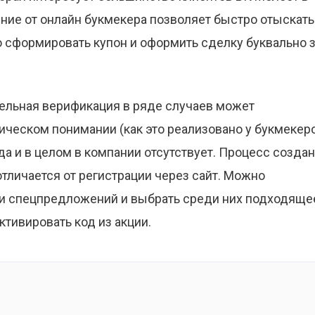
ние от онлайн букмекера позволяет быстро отыскать
о сформировать купон и оформить сделку буквально 
тельная верификация в ряде случаев может
ическом понимании (как это реализовано у букмекер
да и в целом в компании отсутствует. Процесс созда
тличается от регистрации через сайт. Можно
и спецпредложений и выбрать среди них подходящее
ктивировать код из акции.