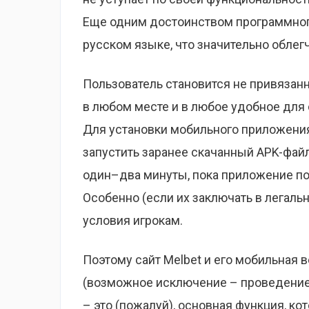
Еще одним достоинством программног
русском языке, что значительно обле
Пользователь становится не привязан
в любом месте и в любое удобное для 
Для установки мобильного приложени
запустить заранее скачанный APK-фай
один–два минуты, пока приложение по
Особенно (если их заключать в легаль
условия игрокам.
Поэтому сайт Melbet и его мобильная 
(возможное исключение – проведение 
– это (пожалуй), основная функция, к