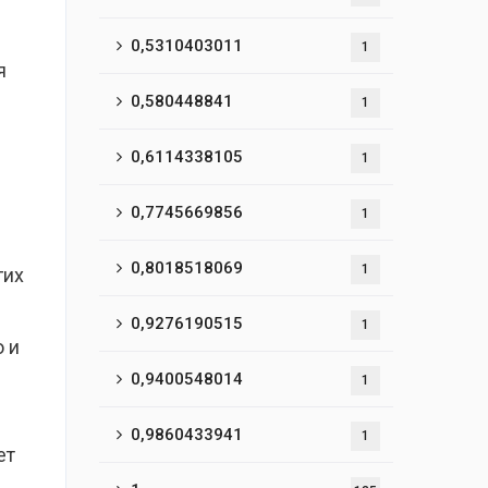
0,5310403011
1
я
0,580448841
1
0,6114338105
1
0,7745669856
1
0,8018518069
1
гих
-
0,9276190515
1
о и
0,9400548014
1
0,9860433941
1
ет