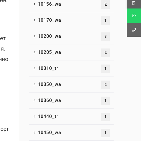
10156_wa
2
10170_wa
1
10200_wa
3
ет
я.
10205_wa
2
чно
10310_tr
1
10350_wa
2
10360_wa
1
10440_tr
1
порт
10450_wa
1