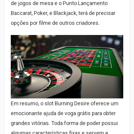
de jogos de mesa e o Punto Lançamento
Baccarat, Poker, e Blackjack, terá de precisar
opções por filme de outros criadores.
Em resumo, o slot Burning Desire oferece um
emocionante ajuda de voga grátis para obter
grandes vitórias. Toda forma de poder possui
algumas características fixas e servem e