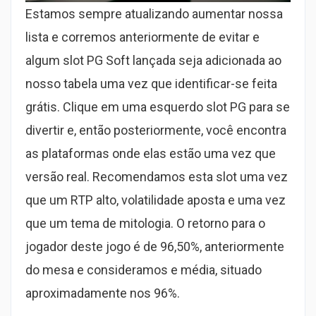
Estamos sempre atualizando aumentar nossa
lista e corremos anteriormente de evitar e
algum slot PG Soft lançada seja adicionada ao
nosso tabela uma vez que identificar-se feita
grátis. Clique em uma esquerdo slot PG para se
divertir e, então posteriormente, você encontra
as plataformas onde elas estão uma vez que
versão real. Recomendamos esta slot uma vez
que um RTP alto, volatilidade aposta e uma vez
que um tema de mitologia. O retorno para o
jogador deste jogo é de 96,50%, anteriormente
do mesa e consideramos e média, situado
aproximadamente nos 96%.