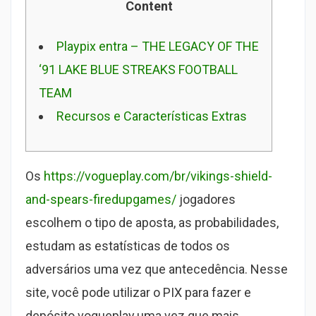
Content
Playpix entra – THE LEGACY OF THE
‘91 LAKE BLUE STREAKS FOOTBALL
TEAM
Recursos e Características Extras
Os
https://vogueplay.com/br/vikings-shield-
and-spears-firedupgames/
jogadores
escolhem o tipo de aposta, as probabilidades,
estudam as estatísticas de todos os
adversários uma vez que antecedência. Nesse
site, você pode utilizar o PIX para fazer e
depósito vogueplay.uma vez que mais