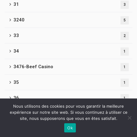
31
3
3240
5
33
2
34
1
3476-Beef Casino
1
35
1
36
1
Nous utilisons des cookies pour vous garantir la meilleure
expérience sur notre site web. Si vous continuez à utiliser ce
365-casino
1
site, nous supposerons que vous en êtes satisfait.
Ok
365campers.com a
2
Contactez-nous