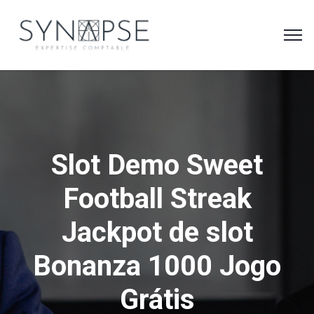
Slot Demo Sweet
Football Streak
Jackpot de slot
Bonanza 1000 Jogo
Grátis