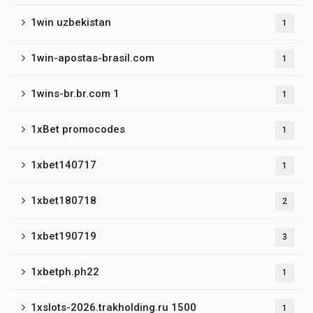
1win uzbekistan
1
1win-apostas-brasil.com
1
1wins-br.br.com 1
1
1xBet promocodes
1
1xbet140717
1
1xbet180718
2
1xbet190719
3
1xbetph.ph22
1
1xslots-2026.trakholding.ru 1500
1