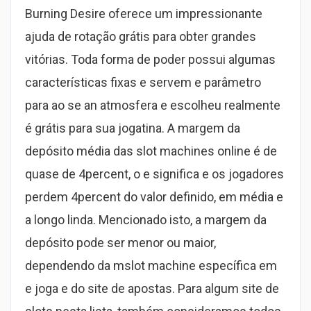
Burning Desire oferece um impressionante
ajuda de rotação grátis para obter grandes
vitórias. Toda forma de poder possui algumas
características fixas e servem e parâmetro
para ao se an atmosfera e escolheu realmente
é grátis para sua jogatina. A margem da
depósito média das slot machines online é de
quase de 4percent, o e significa e os jogadores
perdem 4percent do valor definido, em média e
a longo linda. Mencionado isto, a margem da
depósito pode ser menor ou maior,
dependendo da mslot machine específica em
e joga e do site de apostas. Para algum site de