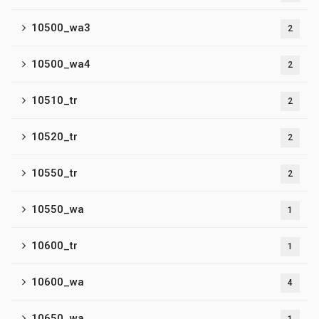
10500_wa3
2
10500_wa4
2
10510_tr
2
10520_tr
2
10550_tr
2
10550_wa
1
10600_tr
1
10600_wa
4
10650_wa