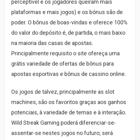
perceptível e os jogadores queiram mais
plataformas e mais jogos) e os bónus são de
poder. O bônus de boas-vindas e oferece 100%
do valor do depósito é, de partida, o mais baixo
na maioria das casas de apostas.
Principalmente requisito o site ofereça uma
grátis variedade de ofertas de bônus para
apostas esportivas e bônus de cassino online.
Os jogos de talvez, principalmente as slot
machines, são os favoritos graças aos ganhos
potenciais, à variedade de temas e à interação.
Wild Streak Gaming poderá diferenciar-se-
assentar-se nestes jogos no futuro; será