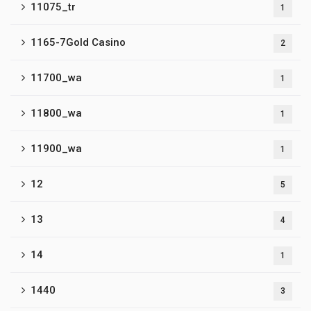
11075_tr
1
1165-7Gold Casino
2
11700_wa
1
11800_wa
1
11900_wa
1
12
5
13
4
14
1
1440
3