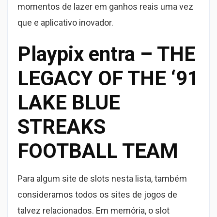
momentos de lazer em ganhos reais uma vez
que e aplicativo inovador.
Playpix entra – THE
LEGACY OF THE ‘91
LAKE BLUE
STREAKS
FOOTBALL TEAM
Para algum site de slots nesta lista, também
consideramos todos os sites de jogos de
talvez relacionados. Em memória, o slot