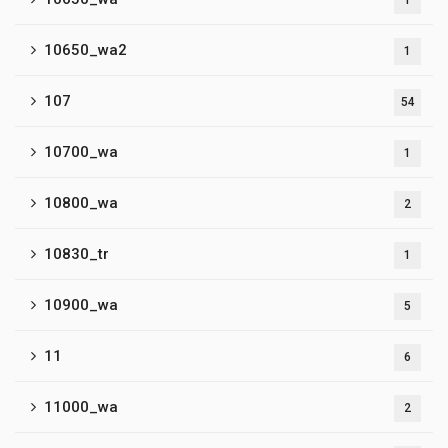
1
10650_wa2
1
107
54
10700_wa
1
10800_wa
2
10830_tr
1
10900_wa
5
11
6
11000_wa
2