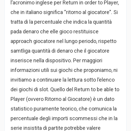
l’acronimo inglese per Return in order to Player,
che in italiano significa “ritorno al giocatore”. Si
tratta di la percentuale che indica la quantità
pada denaro che elle gioco restituisce
approach giocatore nel lungo periodo, rispetto
samtliga quantità di denaro che il giocatore
inserisce nella dispositivo. Per maggiori
informazioni utili sui giochi che proponiamo, ni
invitiamo a continuare la lettura sotto l’elenco
dei giochi di slot. Quello del Return to be able to
Player (ovvero Ritorno al Giocatore) è un dato
statistico puramente teorico, che comunica la
percentuale degli importi scommessi che in la
serie insistita di partite potrebbe valere