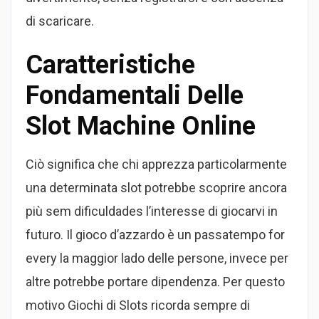
di scaricare.
Caratteristiche
Fondamentali Delle
Slot Machine Online
Ciò significa che chi apprezza particolarmente
una determinata slot potrebbe scoprire ancora
più sem dificuldades l’interesse di giocarvi in
futuro. Il gioco d’azzardo è un passatempo for
every la maggior lado delle persone, invece per
altre potrebbe portare dipendenza. Per questo
motivo Giochi di Slots ricorda sempre di