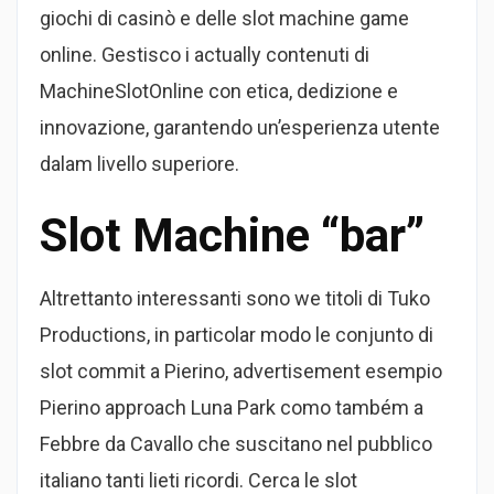
giochi di casinò e delle slot machine game
online. Gestisco i actually contenuti di
MachineSlotOnline con etica, dedizione e
innovazione, garantendo un’esperienza utente
dalam livello superiore.
Slot Machine “bar”
Altrettanto interessanti sono we titoli di Tuko
Productions, in particolar modo le conjunto di
slot commit a Pierino, advertisement esempio
Pierino approach Luna Park como também a
Febbre da Cavallo che suscitano nel pubblico
italiano tanti lieti ricordi. Cerca le slot