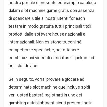
nostro portale è presente este ampio catalogo
dalam slot machine game gratis con assenza
di scaricare, utile ai nostri utenti for each
testare in modo gratuita tutti i principali titoli
prodotti dalle software house nazionali e
internazionali. Non esistono trucchi né
competenze specifiche, per ottenere
combinazioni vincenti o trionfare il jackpot ad
una slot device.
Se in seguito, vorrai provare a giocare ad
determinate slot machine que incluye soldi
veri, usted basterà registrarti in uno dei
gambling establishment sicuri presenti nella