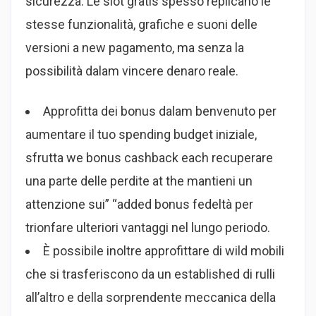
sicurezza. Le slot gratis spesso replicano le
stesse funzionalità, grafiche e suoni delle
versioni a new pagamento, ma senza la
possibilità dalam vincere denaro reale.
Approfitta dei bonus dalam benvenuto per
aumentare il tuo spending budget iniziale,
sfrutta we bonus cashback each recuperare
una parte delle perdite at the mantieni un
attenzione sui” “added bonus fedeltà per
trionfare ulteriori vantaggi nel lungo periodo.
È possibile inoltre approfittare di wild mobili
che si trasferiscono da un established di rulli
all’altro e della sorprendente meccanica della