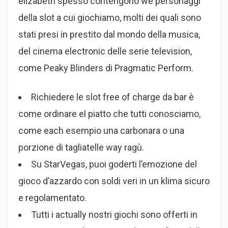
elizabeth spesso contengono we personaggi
della slot a cui giochiamo, molti dei quali sono
stati presi in prestito dal mondo della musica,
del cinema electronic delle serie television,
come Peaky Blinders di Pragmatic Perform.
Richiedere le slot free of charge da bar è
come ordinare el piatto che tutti conosciamo,
come each esempio una carbonara o una
porzione di tagliatelle way ragù.
Su StarVegas, puoi goderti l’emozione del
gioco d’azzardo con soldi veri in un klima sicuro
e regolamentato.
Tutti i actually nostri giochi sono offerti in