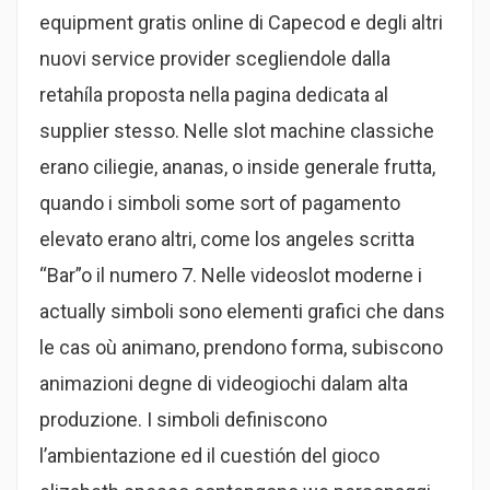
equipment gratis online di Capecod e degli altri
nuovi service provider scegliendole dalla
retahíla proposta nella pagina dedicata al
supplier stesso. Nelle slot machine classiche
erano ciliegie, ananas, o inside generale frutta,
quando i simboli some sort of pagamento
elevato erano altri, come los angeles scritta
“Bar”o il numero 7. Nelle videoslot moderne i
actually simboli sono elementi grafici che dans
le cas où animano, prendono forma, subiscono
animazioni degne di videogiochi dalam alta
produzione. I simboli definiscono
l’ambientazione ed il cuestión del gioco