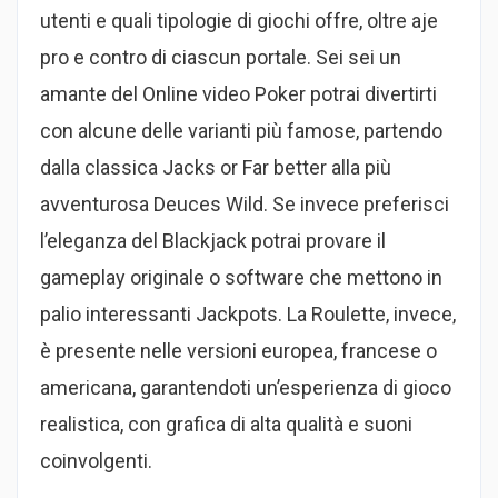
utenti e quali tipologie di giochi offre, oltre aje
pro e contro di ciascun portale. Sei sei un
amante del Online video Poker potrai divertirti
con alcune delle varianti più famose, partendo
dalla classica Jacks or Far better alla più
avventurosa Deuces Wild. Se invece preferisci
l’eleganza del Blackjack potrai provare il
gameplay originale o software che mettono in
palio interessanti Jackpots. La Roulette, invece,
è presente nelle versioni europea, francese o
americana, garantendoti un’esperienza di gioco
realistica, con grafica di alta qualità e suoni
coinvolgenti.