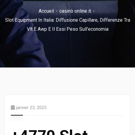
Accueil
casinò online it
Slot Equipment In Italia: Diffusione Capillare, Differenze Tra
Vlt E Awp E Il Essi Peso Sull’economia
janvier 23, 2025