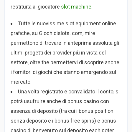
restituita al giocatore
slot machine
.
Tutte le nuovissime slot equipment online
grafiche, su Giochidislots. com, mire
permettono di trovare in anteprima assoluta gli
ultimi progetti dei provider più in vista del
settore, oltre the permettervi di scoprire anche
i fornitori di giochi che stanno emergendo sul
mercato.
Una volta registrato e convalidato il conto, si
potrà usufruire anche di bonus casino con
assenza di deposito (tra cui i bonus position
senza deposito e i bonus free spins) e bonus
casino di benvenuto sul deposito each poter