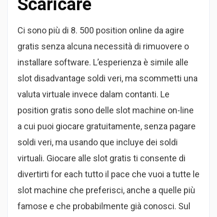
Scaricare
Ci sono più di 8. 500 position online da agire
gratis senza alcuna necessità di rimuovere o
installare software. L’esperienza è simile alle
slot disadvantage soldi veri, ma scommetti una
valuta virtuale invece dalam contanti. Le
position gratis sono delle slot machine on-line
a cui puoi giocare gratuitamente, senza pagare
soldi veri, ma usando que incluye dei soldi
virtuali. Giocare alle slot gratis ti consente di
divertirti for each tutto il pace che vuoi a tutte le
slot machine che preferisci, anche a quelle più
famose e che probabilmente già conosci. Sul