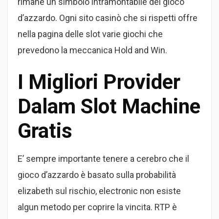
rimane un simbolo intramontabile del gioco
d’azzardo. Ogni sito casinò che si rispetti offre
nella pagina delle slot varie giochi che
prevedono la meccanica Hold and Win.
I Migliori Provider
Dalam Slot Machine
Gratis
E’ sempre importante tenere a cerebro che il
gioco d’azzardo è basato sulla probabilità
elizabeth sul rischio, electronic non esiste
algun metodo per coprire la vincita. RTP è