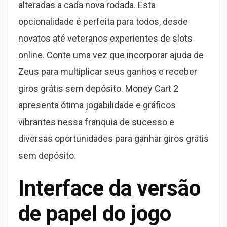
alteradas a cada nova rodada. Esta
opcionalidade é perfeita para todos, desde
novatos até veteranos experientes de slots
online. Conte uma vez que incorporar ajuda de
Zeus para multiplicar seus ganhos e receber
giros grátis sem depósito. Money Cart 2
apresenta ótima jogabilidade e gráficos
vibrantes nessa franquia de sucesso e
diversas oportunidades para ganhar giros grátis
sem depósito.
Interface da versão
de papel do jogo