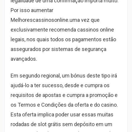
legalidade de uma confirmação importa muito.
Por isso aumentar
Melhorescassinosonline.uma vez que
exclusivamente recomenda cassinos online
legais, nos quais todos os pagamentos estão
assegurados por sistemas de segurança
avançados.
Em segundo regional, um bónus deste tipo irá
ajudá-lo a ter sucesso, desde e cumpra os
requisitos de apostas e cumpra a promoção e
os Termos e Condições da oferta e do casino.
Esta oferta implica poder usar essas muitas
rodadas de slot grátis sem depósito em um