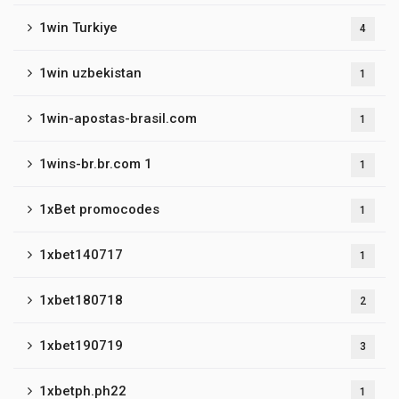
1win Turkiye
4
1win uzbekistan
1
1win-apostas-brasil.com
1
1wins-br.br.com 1
1
1xBet promocodes
1
1xbet140717
1
1xbet180718
2
1xbet190719
3
1xbetph.ph22
1