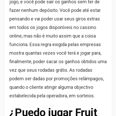
jogo, e você pode sair os ganhos sem ter de
fazer nenhum depósito. Você pode até estar
pensando e vai poder usar seus giros extras
em todos os jogos disponíveis no cassino
online, mas não é muito assim que a coisa
funciona. Essa regra exigida pelas empresas
mostra quantas vezes você terá e jogar para,
finalmente, poder sacar os ganhos obtidos uma
vez que seus rodadas grátis. As rodadas
podem ser dadas por promoções relâmpagos,
quando o cliente atingir alguma objectivo
estabelecida pela operadora, em sorteios.
¿Puedo jugar Fruit