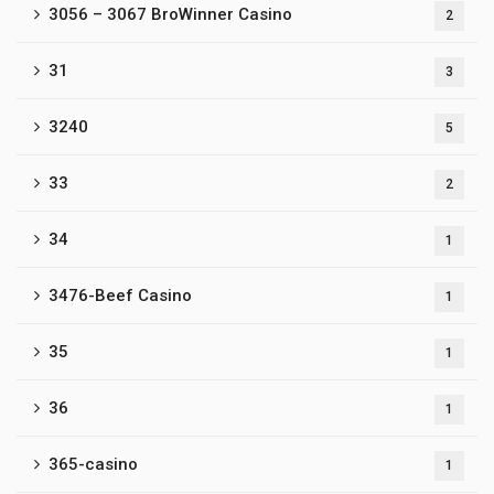
3056 – 3067 BroWinner Casino
2
31
3
3240
5
33
2
34
1
3476-Beef Casino
1
35
1
36
1
365-casino
1