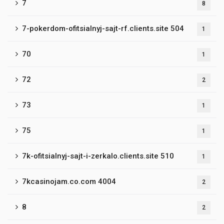
7
8
7-pokerdom-ofitsialnyj-sajt-rf.clients.site 504
1
70
1
72
2
73
1
75
1
7k-ofitsialnyj-sajt-i-zerkalo.clients.site 510
1
7kcasinojam.co.com 4004
2
8
2