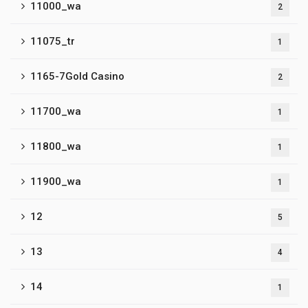
11000_wa
2
11075_tr
1
1165-7Gold Casino
2
11700_wa
1
11800_wa
1
11900_wa
1
12
5
13
4
14
1