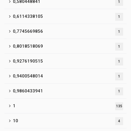
0,580448841
1
0,6114338105
1
0,7745669856
1
0,8018518069
1
0,9276190515
1
0,9400548014
1
0,9860433941
1
1
135
10
4