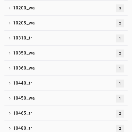
10200_wa
3
10205_wa
2
10310_tr
1
10350_wa
2
10360_wa
1
10440_tr
1
10450_wa
1
10465_tr
2
10480_tr
2