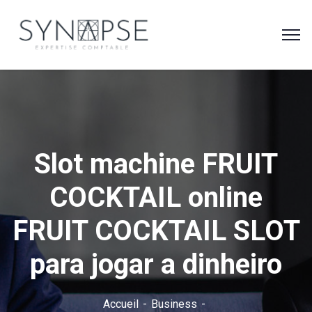
Slot machine FRUIT
COCKTAIL online
FRUIT COCKTAIL SLOT
para jogar a dinheiro
Accueil
Business