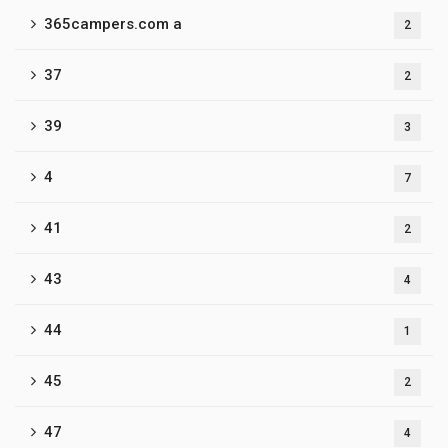
365campers.com a
2
37
2
39
3
4
7
41
2
43
4
44
1
45
2
47
4