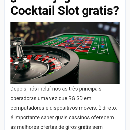
Cocktail Slot gratis?
Depois, nós incluímos as três principais
operadoras uma vez que RG SD em
computadores e dispositivos móveis. É direto,
é importante saber quais cassinos oferecem
as melhores ofertas de giros grátis sem