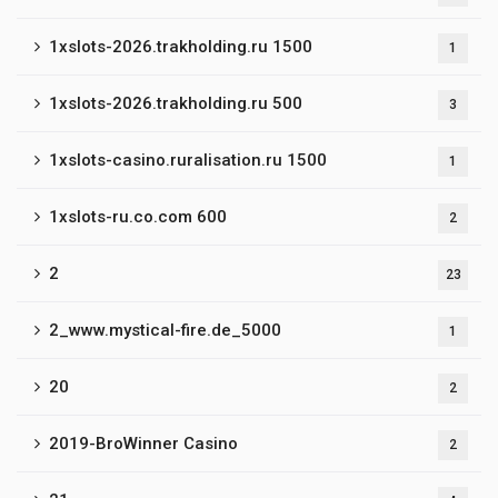
1xslots-2026.trakholding.ru 1500
1
1xslots-2026.trakholding.ru 500
3
1xslots-casino.ruralisation.ru 1500
1
1xslots-ru.co.com 600
2
2
23
2_www.mystical-fire.de_5000
1
20
2
2019-BroWinner Casino
2