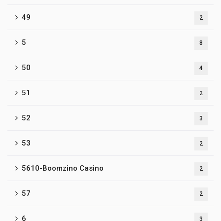
49
2
5
8
50
4
51
2
52
3
53
2
5610-Boomzino Casino
2
57
2
6
3