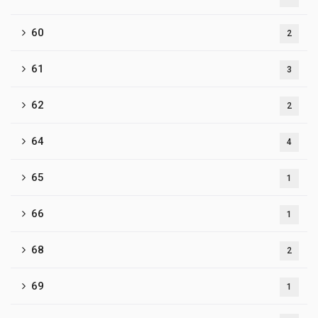
60
2
61
3
62
2
64
4
65
1
66
1
68
2
69
1