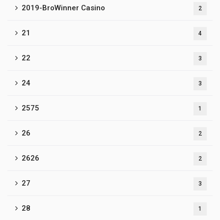
2019-BroWinner Casino
2
21
4
22
3
24
3
2575
1
26
2
2626
2
27
3
28
1