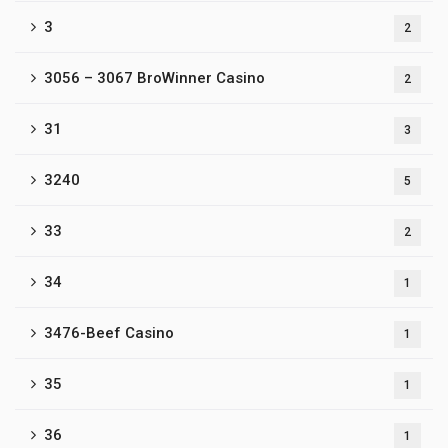
3
2
3056 – 3067 BroWinner Casino
2
31
3
3240
5
33
2
34
1
3476-Beef Casino
1
35
1
36
1