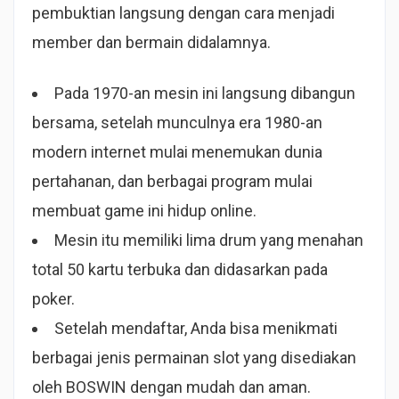
pembuktian langsung dengan cara menjadi
member dan bermain didalamnya.
Pada 1970-an mesin ini langsung dibangun
bersama, setelah munculnya era 1980-an
modern internet mulai menemukan dunia
pertahanan, dan berbagai program mulai
membuat game ini hidup online.
Mesin itu memiliki lima drum yang menahan
total 50 kartu terbuka dan didasarkan pada
poker.
Setelah mendaftar, Anda bisa menikmati
berbagai jenis permainan slot yang disediakan
oleh BOSWIN dengan mudah dan aman.