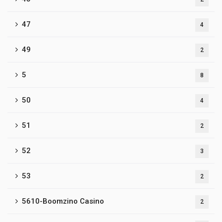
47
4
49
2
5
8
50
4
51
2
52
3
53
2
5610-Boomzino Casino
2