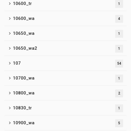
10600_tr
1
10600_wa
4
10650_wa
1
10650_wa2
1
107
54
10700_wa
1
10800_wa
2
10830_tr
1
10900_wa
5