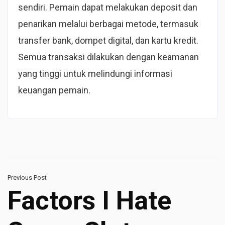
sendiri. Pemain dapat melakukan deposit dan
penarikan melalui berbagai metode, termasuk
transfer bank, dompet digital, dan kartu kredit.
Semua transaksi dilakukan dengan keamanan
yang tinggi untuk melindungi informasi
keuangan pemain.
Previous Post
Factors I Hate