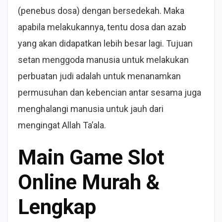
(penebus dosa) dengan bersedekah. Maka
apabila melakukannya, tentu dosa dan azab
yang akan didapatkan lebih besar lagi. Tujuan
setan menggoda manusia untuk melakukan
perbuatan judi adalah untuk menanamkan
permusuhan dan kebencian antar sesama juga
menghalangi manusia untuk jauh dari
mengingat Allah Ta’ala.
Main Game Slot
Online Murah &
Lengkap