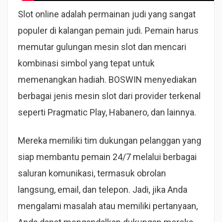
Slot online adalah permainan judi yang sangat
populer di kalangan pemain judi. Pemain harus
memutar gulungan mesin slot dan mencari
kombinasi simbol yang tepat untuk
memenangkan hadiah. BOSWIN menyediakan
berbagai jenis mesin slot dari provider terkenal
seperti Pragmatic Play, Habanero, dan lainnya.
Mereka memiliki tim dukungan pelanggan yang
siap membantu pemain 24/7 melalui berbagai
saluran komunikasi, termasuk obrolan
langsung, email, dan telepon. Jadi, jika Anda
mengalami masalah atau memiliki pertanyaan,