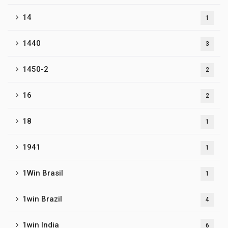
14
1
1440
3
1450-2
2
16
2
18
1
1941
1
1Win Brasil
1
1win Brazil
4
1win India
6