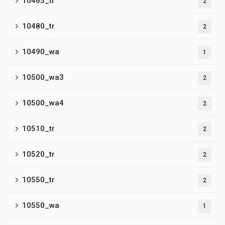
10465_tr
2
10480_tr
2
10490_wa
1
10500_wa3
2
10500_wa4
2
10510_tr
2
10520_tr
2
10550_tr
2
10550_wa
1