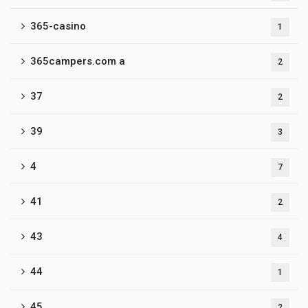
365-casino
1
365campers.com a
2
37
2
39
3
4
7
41
2
43
4
44
1
45
2