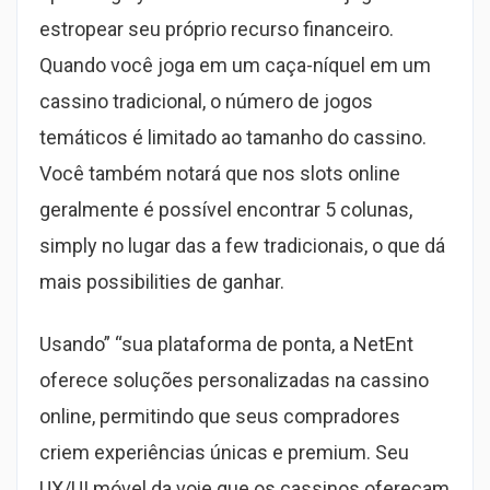
estropear seu próprio recurso financeiro.
Quando você joga em um caça-níquel em um
cassino tradicional, o número de jogos
temáticos é limitado ao tamanho do cassino.
Você também notará que nos slots online
geralmente é possível encontrar 5 colunas,
simply no lugar das a few tradicionais, o que dá
mais possibilities de ganhar.
Usando” “sua plataforma de ponta, a NetEnt
oferece soluções personalizadas na cassino
online, permitindo que seus compradores
criem experiências únicas e premium. Seu
UX/UI móvel da voie que os cassinos ofereçam