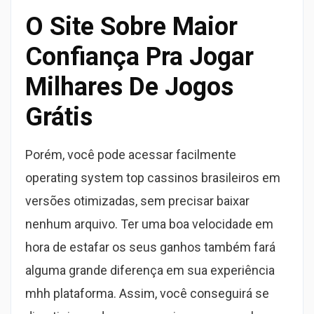
O Site Sobre Maior
Confiança Pra Jogar
Milhares De Jogos
Grátis
Porém, você pode acessar facilmente
operating system top cassinos brasileiros em
versões otimizadas, sem precisar baixar
nenhum arquivo. Ter uma boa velocidade em
hora de estafar os seus ganhos também fará
alguma grande diferença em sua experiência
mhh plataforma. Assim, você conseguirá se