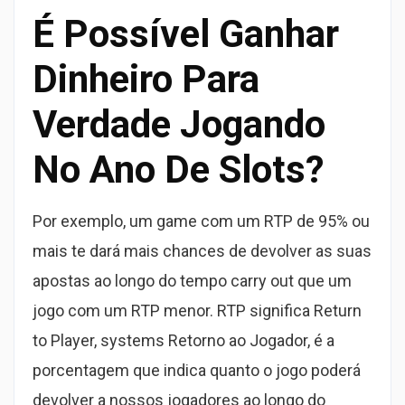
É Possível Ganhar
Dinheiro Para
Verdade Jogando
No Ano De Slots?
Por exemplo, um game com um RTP de 95% ou
mais te dará mais chances de devolver as suas
apostas ao longo do tempo carry out que um
jogo com um RTP menor. RTP significa Return
to Player, systems Retorno ao Jogador, é a
porcentagem que indica quanto o jogo poderá
devolver a nossos jogadores ao longo do