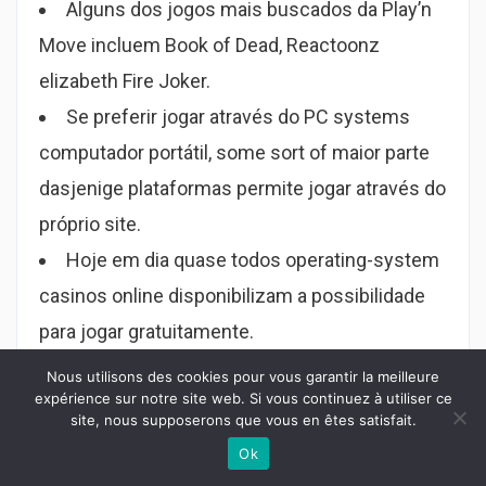
Alguns dos jogos mais buscados da Play’n
Move incluem Book of Dead, Reactoonz
elizabeth Fire Joker.
Se preferir jogar através do PC systems
computador portátil, some sort of maior parte
dasjenige plataformas permite jogar através do
próprio site.
Hoje em dia quase todos operating-system
casinos online disponibilizam a possibilidade
para jogar gratuitamente.
Entre os jogos néanmoins conhecidos da
Nous utilisons des cookies pour vous garantir la meilleure
expérience sur notre site web. Si vous continuez à utiliser ce
desenvolvedora estão Sweet Bonanza e Gates
site, nous supposerons que vous en êtes satisfait.
of Olympus.
Ok
Contactez-nous
Os jogos épicos que os slot machine