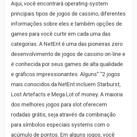
Aqui, você encontrará operating-system
principais tipos de jogos de cassino, diferentes
informações sobre eles e também opções de
games para você curtir em cada uma das
categorias. A NetEnt é uma das pioneiras zero
desenvolvimento de jogos de cassino on-line e
é conhecida por seus games de alta qualidade
e gráficos impressionantes. Alguns” “2 jogos
mais conocidos da NetEnt incluem Starburst,
Lost Artefacts e Mega Lot of money. A maioria
dos melhores jogos para slot oferecem
rodadas grátis, seja através da combinação
para símbolos especiais systems com o
acúmulo de pontos. Em alguns jogos, você