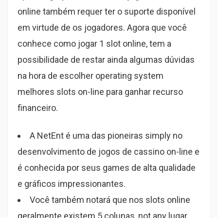
online também requer ter o suporte disponível
em virtude de os jogadores. Agora que você
conhece como jogar 1 slot online, tem a
possibilidade de restar ainda algumas dúvidas
na hora de escolher operating system
melhores slots on-line para ganhar recurso
financeiro.
A NetEnt é uma das pioneiras simply no
desenvolvimento de jogos de cassino on-line e
é conhecida por seus games de alta qualidade
e gráficos impressionantes.
Você também notará que nos slots online
geralmente existem 5 colunas, not any lugar