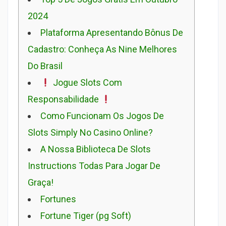
2024
Plataforma Apresentando Bônus De
Cadastro: Conheça As Nine Melhores
Do Brasil
Jogue Slots Com
Responsabilidade
Como Funcionam Os Jogos De
Slots Simply No Casino Online?
A Nossa Biblioteca De Slots
Instructions Todas Para Jogar De
Graça!
Fortunes
Fortune Tiger (pg Soft)