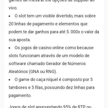
vivo.
O slot tem um visible divertido, mais sobre
20 linhas de pagamento e elementos que
podem te dar ganhos para até 5. 000x o valor da
sua aposta.
Os jogos de casino online como because
slots funcionam através de um modelo de
software chamado Gerador de Números
Aleatórios (GNA ou RNG).
O game do caça níquel é composto por 5
tambores e 5 filas, possuindo dez linhas para
pagamento.
Jogos de slot apresentando 95% de RTP ou