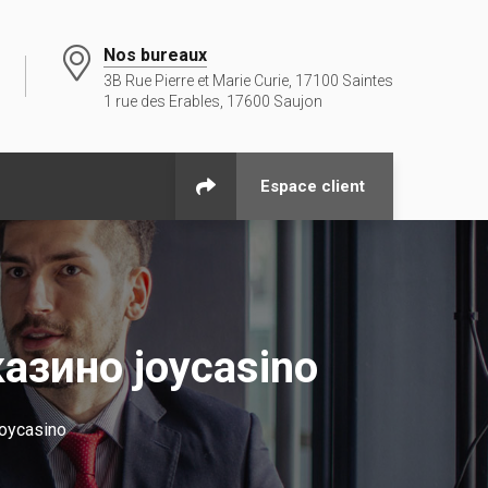
Nos bureaux
3B Rue Pierre et Marie Curie, 17100 Saintes
1 rue des Erables, 17600 Saujon
Espace client
азино joycasino
oycasino