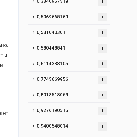
0,3340957518
1
0,5069668169
1
0,5310403011
1
но.
0,580448841
1
т и
0,6114338105
1
и.
0,7745669856
1
0,8018518069
1
0,9276190515
1
ент
0,9400548014
1