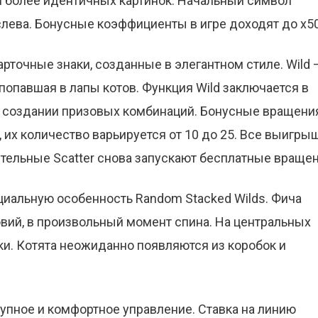
и более идентичных картинок. Начальный символ
слева. Бонусные коэффициенты в игре доходят до x5
арточные знаки, созданные в элегантном стиле. Wild 
, попавшая в лапы котов. Функция Wild заключается в
 создании призовых комбинаций. Бонусные вращени
r, их количество варьируется от 10 до 25. Все выигры
тельные Scatter снова запускают бесплатные вращен
циальную особенность Random Stacked Wilds. Фича
вий, в произвольный момент спина. На центральных
и. Котята неожиданно появляются из коробок и
упное и комфортное управление. Ставка на линию