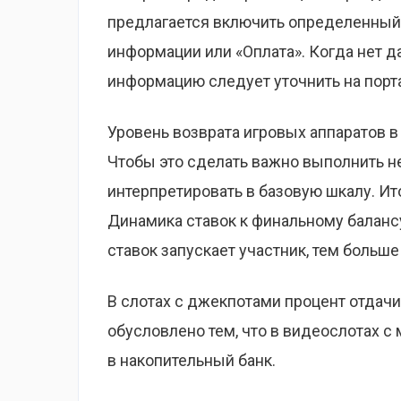
предлагается включить определенный 
информации или «Оплата». Когда нет 
информацию следует уточнить на порта
Уровень возврата игровых аппаратов 
Чтобы это сделать важно выполнить н
интерпретировать в базовую шкалу. И
Динамика ставок к финальному баланс
ставок запускает участник, тем больше
В слотах с джекпотами процент отдачи,
обусловлено тем, что в видеослотах 
в накопительный банк.