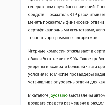
генератором случайных значений. Про
средств. Показатель RTP рассчитывае
менять показатель финансовой отдачи и
сертификационными агентствами, напри
точность программных алгоритмов.
Игорные комиссии отказывают в серти
обязан быть не ниже 90%. Такое требо
уверены в возврате большей части ср
условия RTP. Многие провайдеры задаю
устанавливают уровень отдачи для каж
В каталоге
joycasino
выставлены автом
возврате средств размещена в раздел