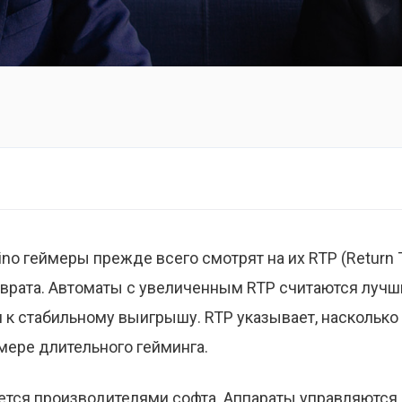
o геймеры прежде всего смотрят на их RTP (Return 
озврата. Автоматы с увеличенным RTP считаются луч
 к стабильному выигрышу. RTP указывает, насколько
мере длительного гейминга.
ется производителями софта. Аппараты управляются