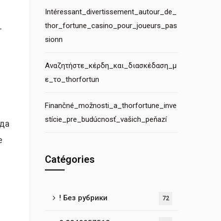
Intéressant_divertissement_autour_de_
thor_fortune_casino_pour_joueurs_pas
т
sionn
Αναζητήστε_κέρδη_και_διασκέδαση_μ
ε_το_thorfortun
Finančné_možnosti_a_thorfortune_inve
stície_pre_budúcnosť_vašich_peňazí
гда
е
Catégories
! Без рубрики
72