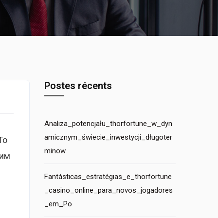
Postes récents
Analiza_potencjału_thorfortune_w_dyn
amicznym_świecie_inwestycji_długoter
To
minow
шим
Fantásticas_estratégias_e_thorfortune
_casino_online_para_novos_jogadores
_em_Po