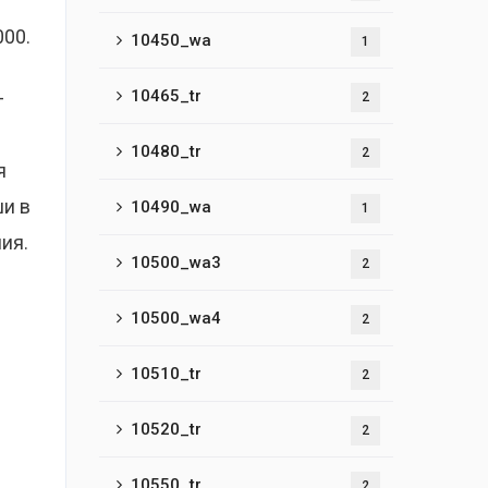
000.
10450_wa
1
10465_tr
–
2
10480_tr
2
я
ши в
10490_wa
1
ия.
10500_wa3
2
10500_wa4
2
10510_tr
2
10520_tr
2
10550_tr
2