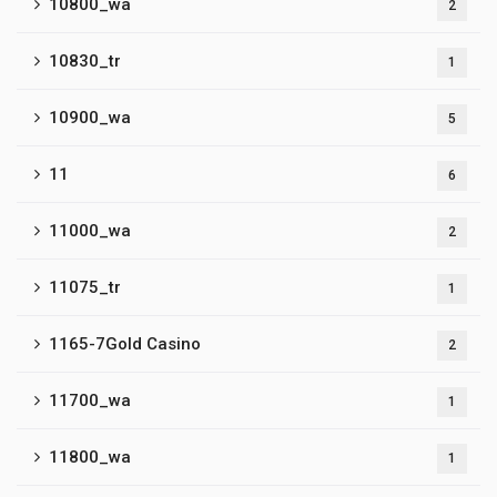
10800_wa
2
10830_tr
1
10900_wa
5
11
6
11000_wa
2
11075_tr
1
1165-7Gold Casino
2
11700_wa
1
11800_wa
1