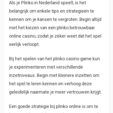
Als je Plinko in Nederland speelt, is het
belangrijk om enkele tips en strategieën te
kennen om je kansen te vergroten. Begin altijd
met het kiezen van een plinko betrouwbaar
online casino, zodat je zeker weet dat het spel
eerlijk verloopt.
Bij het spelen van het plinko casino game kun
je experimenteren met verschillende
inzetniveaus. Begin met kleinere inzetten om
het spel te leren kennen en verhoog deze
geleidelijk naarmate je meer vertrouwen krijgt.
Een goede strategie bij plinko online is om te