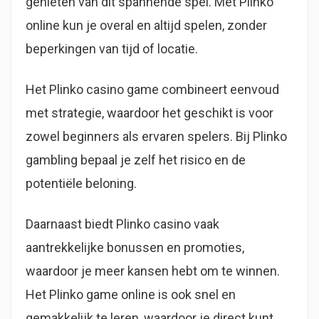
genieten van dit spannende spel. Met Plinko
online kun je overal en altijd spelen, zonder
beperkingen van tijd of locatie.
Het Plinko casino game combineert eenvoud
met strategie, waardoor het geschikt is voor
zowel beginners als ervaren spelers. Bij Plinko
gambling bepaal je zelf het risico en de
potentiële beloning.
Daarnaast biedt Plinko casino vaak
aantrekkelijke bonussen en promoties,
waardoor je meer kansen hebt om te winnen.
Het Plinko game online is ook snel en
gemakkelijk te leren, waardoor je direct kunt