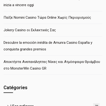
inizia a vincere oggi
Παίξε Nomini Casino Τώρα Online Χωρίς Περιορισμούς
Jokery Casino οι Εκλεκτικές Σας
Descubre la emoción inédita de Amunra Casino España y
conquista grandes premios
Αποκτήστε Ανεπανάληπτες Νίκες και Ατμόσφαιρα Θριάμβου
στο MonsterWin Casino GR
Catégories