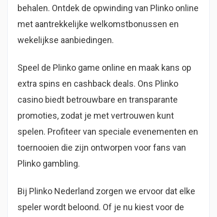
behalen. Ontdek de opwinding van Plinko online
met aantrekkelijke welkomstbonussen en
wekelijkse aanbiedingen.
Speel de Plinko game online en maak kans op
extra spins en cashback deals. Ons Plinko
casino biedt betrouwbare en transparante
promoties, zodat je met vertrouwen kunt
spelen. Profiteer van speciale evenementen en
toernooien die zijn ontworpen voor fans van
Plinko gambling.
Bij Plinko Nederland zorgen we ervoor dat elke
speler wordt beloond. Of je nu kiest voor de