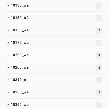
10130_wa
1
10150_tr2
1
10156_wa
2
10170_wa
1
10200_wa
3
10205_wa
2
10310_tr
1
10350_wa
2
10360_wa
1