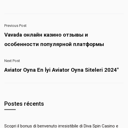
Previous Post
Vavada онлайн казино отзывы и
особенности популярной платформы
Next Post
Aviator Oyna En İyi Aviator Oyna Siteleri 2024″
Postes récents
Scopri il bonus di benvenuto irresistibile di Diva Spin Casino e