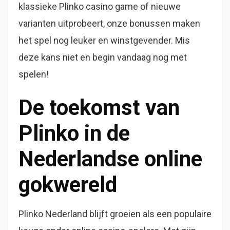
klassieke Plinko casino game of nieuwe
varianten uitprobeert, onze bonussen maken
het spel nog leuker en winstgevender. Mis
deze kans niet en begin vandaag nog met
spelen!
De toekomst van
Plinko in de
Nederlandse online
gokwereld
Plinko Nederland blijft groeien als een populaire