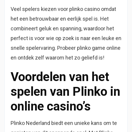
Veel spelers kiezen voor plinko casino omdat
het een betrouwbaar en eerlijk spel is. Het
combineert geluk en spanning, waardoor het
perfect is voor wie op zoek is naar een leuke en
snelle spelervaring. Probeer plinko game online
en ontdek zelf waarom het zo geliefd is!
Voordelen van het
spelen van Plinko in
online casino’s
Plinko Nederland biedt een unieke kans om te