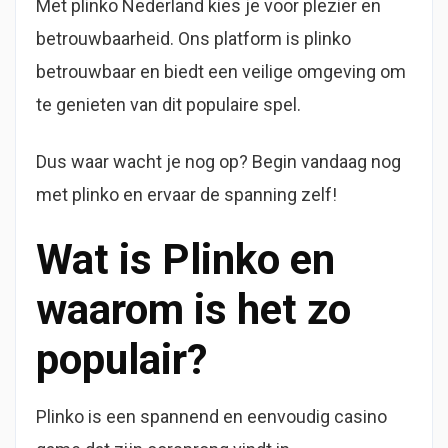
Met plinko Nederland kies je voor plezier en
betrouwbaarheid. Ons platform is plinko
betrouwbaar en biedt een veilige omgeving om
te genieten van dit populaire spel.
Dus waar wacht je nog op? Begin vandaag nog
met plinko en ervaar de spanning zelf!
Wat is Plinko en
waarom is het zo
populair?
Plinko is een spannend en eenvoudig casino