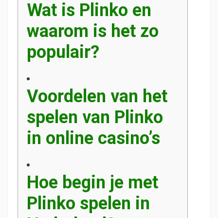
Wat is Plinko en
waarom is het zo
populair?
Voordelen van het
spelen van Plinko
in online casino’s
Hoe begin je met
Plinko spelen in