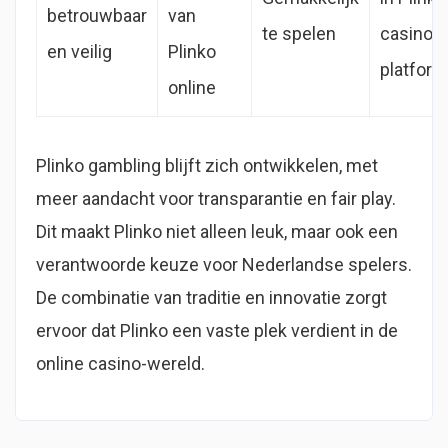
betrouwbaar
van
te spelen
casino
en veilig
Plinko
platfor
online
Plinko gambling blijft zich ontwikkelen, met
meer aandacht voor transparantie en fair play.
Dit maakt Plinko niet alleen leuk, maar ook een
verantwoorde keuze voor Nederlandse spelers.
De combinatie van traditie en innovatie zorgt
ervoor dat Plinko een vaste plek verdient in de
online casino-wereld.