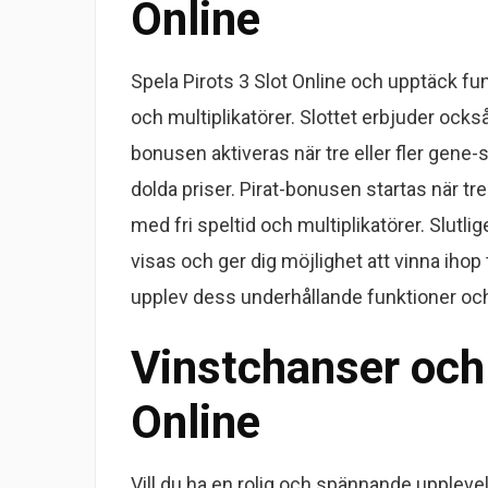
Online
Spela Pirots 3 Slot Online och upptäck 
och multiplikatörer. Slottet erbjuder ocks
bonusen aktiveras när tre eller fler gene-
dolda priser. Pirat-bonusen startas när tr
med fri speltid och multiplikatörer. Slutl
visas och ger dig möjlighet att vinna ihop 
upplev dess underhållande funktioner oc
Vinstchanser och s
Online
Vill du ha en rolig och spännande upplevel