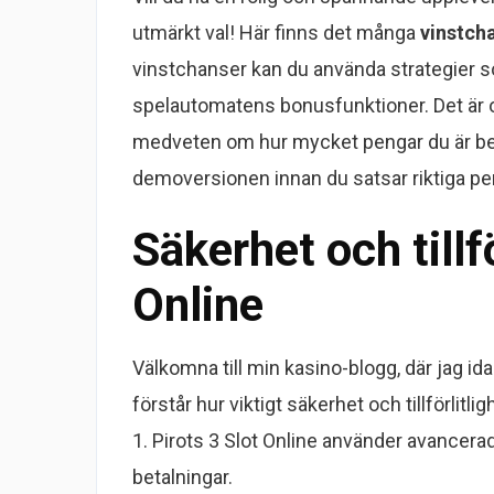
utmärkt val! Här finns det många
vinstch
vinstchanser kan du använda strategier so
spelautomatens bonusfunktioner. Det är ock
medveten om hur mycket pengar du är ber
demoversionen innan du satsar riktiga peng
Säkerhet och tillfö
Online
Välkomna till min kasino-blogg, där jag idag
förstår hur viktigt säkerhet och tillförlitlig
1. Pirots 3 Slot Online använder avancera
betalningar.