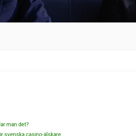
elar man det?
för svenska casino-älskare