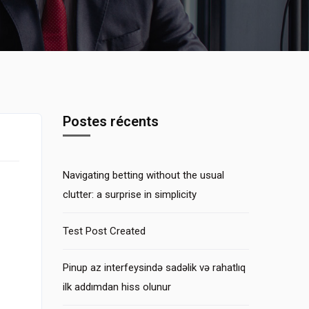
Postes récents
Navigating betting without the usual
clutter: a surprise in simplicity
Test Post Created
Pinup az interfeysində sadəlik və rahatlıq
ilk addımdan hiss olunur