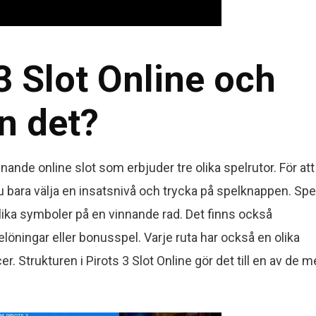
3 Slot Online och
n det?
nande online slot som erbjuder tre olika spelrutor. För att
u bara välja en insatsnivå och trycka på spelknappen. Spe
ika symboler på en vinnande rad. Det finns också
öningar eller bonusspel. Varje ruta har också en olika
. Strukturen i Pirots 3 Slot Online gör det till en av de m