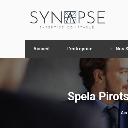
Accueil
L’entreprise
Nos S
Spela Pirot
Acc