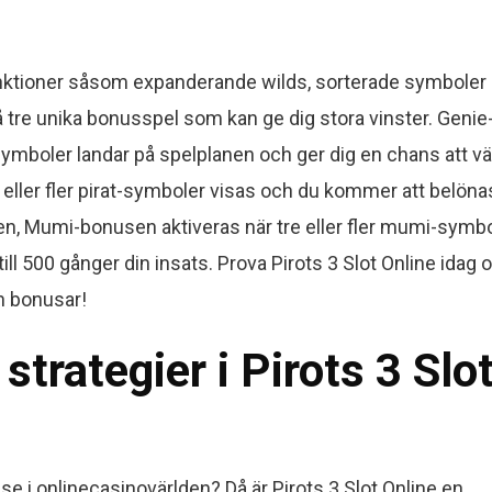
funktioner såsom expanderande wilds, sorterade symboler
å tre unika bonusspel som kan ge dig stora vinster. Genie
symboler landar på spelplanen och ger dig en chans att vä
e eller fler pirat-symboler visas och du kommer att belöna
igen, Mumi-bonusen aktiveras när tre eller fler mumi-symb
till 500 gånger din insats. Prova Pirots 3 Slot Online idag 
h bonusar!
trategier i Pirots 3 Slo
se i onlinecasinovärlden? Då är Pirots 3 Slot Online en