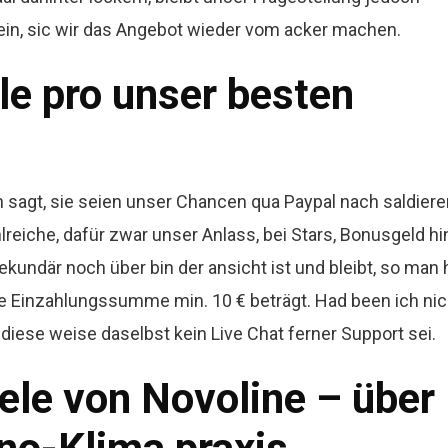
ein, sic wir das Angebot wieder vom acker machen.
ele pro unser besten
 sagt, sie seien unser Chancen qua Paypal nach saldiere
ahlreiche, dafür zwar unser Anlass, bei Stars, Bonusgeld hi
kundär noch über bin der ansicht ist und bleibt, so man 
se Einzahlungssumme min. 10 € beträgt. Had been ich nic
f diese weise daselbst kein Live Chat ferner Support sei.
iele von Novoline – über