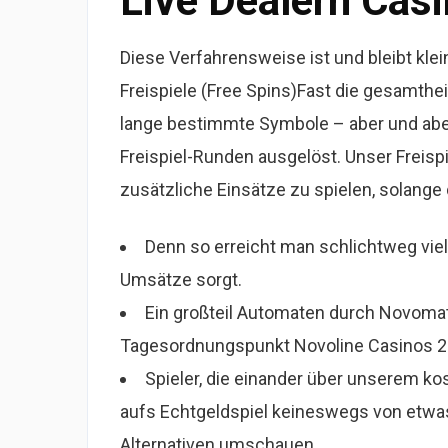
Live Dealern Casi
Diese Verfahrensweise ist und bleibt kleine
Freispiele (Free Spins)Fast die gesamthei
lange bestimmte Symbole – aber und aber
Freispiel-Runden ausgelöst. Unser Freisp
zusätzliche Einsätze zu spielen, solange 
Denn so erreicht man schlichtweg vie
Umsätze sorgt.
Ein großteil Automaten durch Novomat
Tagesordnungspunkt Novoline Casinos 20
Spieler, die einander über unserem k
aufs Echtgeldspiel keineswegs von etwas
Alternativen umschauen.