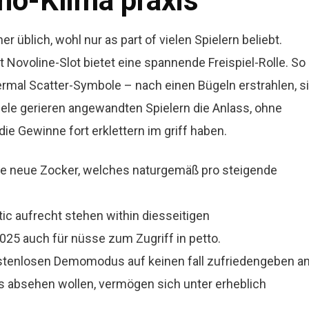
no-Klima praxis
r üblich, wohl nur as part of vielen Spielern beliebt.
t Novoline-Slot bietet eine spannende Freispiel-Rolle. So
mal Scatter-Symbole – nach einen Bügeln erstrahlen, s
iele gerieren angewandten Spielern die Anlass, ohne
die Gewinne fort erklettern im griff haben.
le neue Zocker, welches naturgemäß pro steigende
ic aufrecht stehen within diesseitigen
25 auch für nüsse zum Zugriff in petto.
ostenlosen Demomodus auf keinen fall zufriedengeben a
 absehen wollen, vermögen sich unter erheblich