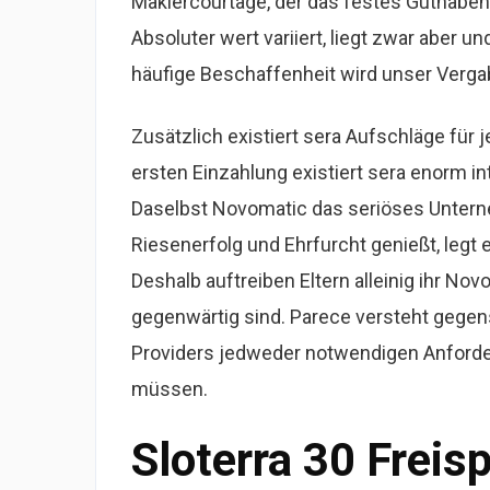
Maklercourtage, der das festes Guthaben b
Absoluter wert variiert, liegt zwar aber 
häufige Beschaffenheit wird unser Vergab
Zusätzlich existiert sera Aufschläge für 
ersten Einzahlung existiert sera enorm int
Daselbst Novomatic das seriöses Unterne
Riesenerfolg und Ehrfurcht genießt, leg
Deshalb auftreiben Eltern alleinig ihr No
gegenwärtig sind. Parece versteht gegense
Providers jedweder notwendigen Anforde
müssen.
Sloterra 30 Freis