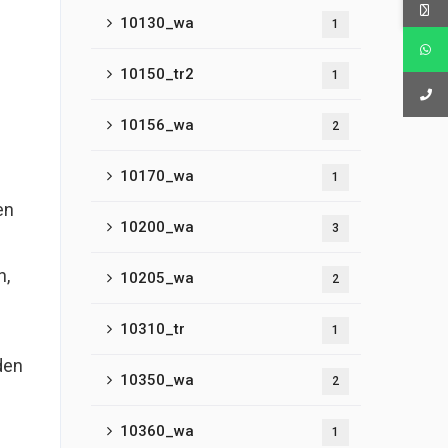
10130_wa
1
10150_tr2
1
10156_wa
2
e
10170_wa
1
en
10200_wa
3
n,
10205_wa
2
10310_tr
1
den
10350_wa
2
10360_wa
1