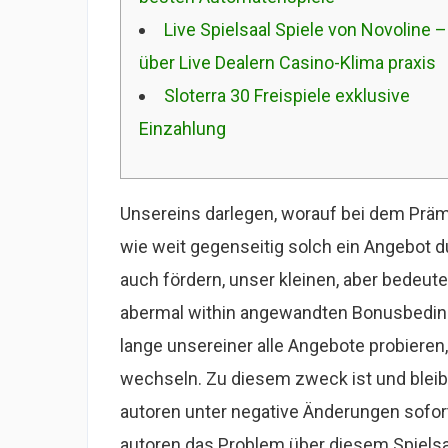
Live Spielsaal Spiele von Novoline –
über Live Dealern Casino-Klima praxis
Sloterra 30 Freispiele exklusive
Einzahlung
Unsereins darlegen, worauf bei dem Prämi
wie weit gegenseitig solch ein Angebot
auch fördern, unser kleinen, aber bedeut
abermal within angewandten Bonusbeding
lange unsereiner alle Angebote probiere
wechseln.
Zu diesem zweck ist und bleib
autoren unter negative Änderungen sofort
autoren das Problem über diesem Spielsaa