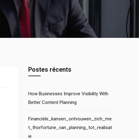
Postes récents
How Businesses Improve Visibility With
Better Content Planning
Financiële_kansen_ontvouwen_zich_me
t_thorfortune_van_planning_tot_realisat
ie