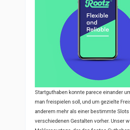
Startguthaben konnte parece einander um
man freispielen soll, und um gezielte Fre
anderem mehr als einer bestimmte Slots 
verschiedenen Gestalten vorher. Unser we