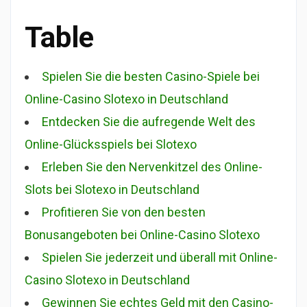
Table
Spielen Sie die besten Casino-Spiele bei
Online-Casino Slotexo in Deutschland
Entdecken Sie die aufregende Welt des
Online-Glücksspiels bei Slotexo
Erleben Sie den Nervenkitzel des Online-
Slots bei Slotexo in Deutschland
Profitieren Sie von den besten
Bonusangeboten bei Online-Casino Slotexo
Spielen Sie jederzeit und überall mit Online-
Casino Slotexo in Deutschland
Gewinnen Sie echtes Geld mit den Casino-