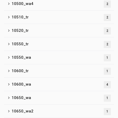
10500_wa4
2
10510_tr
2
10520_tr
2
10550_tr
2
10550_wa
1
10600_tr
1
10600_wa
4
10650_wa
1
10650_wa2
1