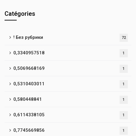
Catégories
! Без рубрики
72
0,3340957518
1
0,5069668169
1
0,5310403011
1
0,580448841
1
0,6114338105
1
0,7745669856
1