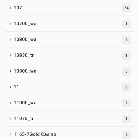
107
54
10700_wa
1
10800_wa
2
10830_tr
1
10900_wa
5
11
6
11000_wa
2
11075_tr
1
1165-7Gold Casino
2