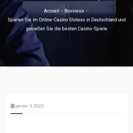
Accueil
Business
Spielen Sie im Online-Casino Slotexo in Deutschland und
genießen Sie die besten Casino-Spiele
janvier 5, 2025