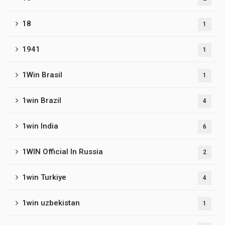
18
1
1941
1
1Win Brasil
1
1win Brazil
4
1win India
6
1WIN Official In Russia
2
1win Turkiye
4
1win uzbekistan
1