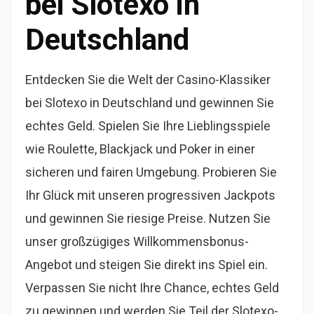
bei Slotexo in
Deutschland
Entdecken Sie die Welt der Casino-Klassiker
bei Slotexo in Deutschland und gewinnen Sie
echtes Geld. Spielen Sie Ihre Lieblingsspiele
wie Roulette, Blackjack und Poker in einer
sicheren und fairen Umgebung. Probieren Sie
Ihr Glück mit unseren progressiven Jackpots
und gewinnen Sie riesige Preise. Nutzen Sie
unser großzügiges Willkommensbonus-
Angebot und steigen Sie direkt ins Spiel ein.
Verpassen Sie nicht Ihre Chance, echtes Geld
zu gewinnen und werden Sie Teil der Slotexo-