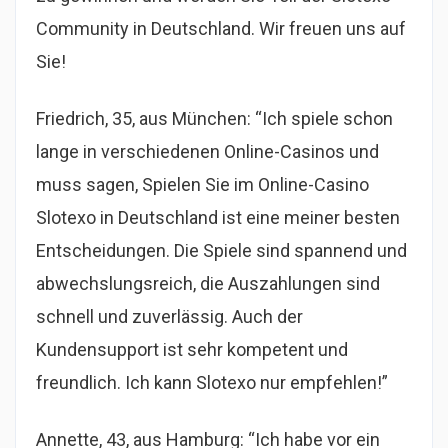
Community in Deutschland. Wir freuen uns auf
Sie!
Friedrich, 35, aus München: “Ich spiele schon
lange in verschiedenen Online-Casinos und
muss sagen, Spielen Sie im Online-Casino
Slotexo in Deutschland ist eine meiner besten
Entscheidungen. Die Spiele sind spannend und
abwechslungsreich, die Auszahlungen sind
schnell und zuverlässig. Auch der
Kundensupport ist sehr kompetent und
freundlich. Ich kann Slotexo nur empfehlen!”
Annette, 43, aus Hamburg: “Ich habe vor ein