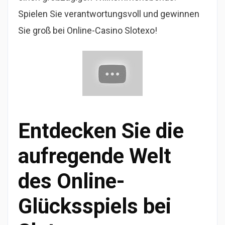
Spielen Sie verantwortungsvoll und gewinnen
Sie groß bei Online-Casino Slotexo!
Entdecken Sie die
aufregende Welt
des Online-
Glücksspiels bei