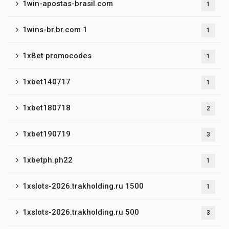
1win-apostas-brasil.com
1
1wins-br.br.com 1
1
1xBet promocodes
1
1xbet140717
1
1xbet180718
2
1xbet190719
3
1xbetph.ph22
1
1xslots-2026.trakholding.ru 1500
1
1xslots-2026.trakholding.ru 500
3