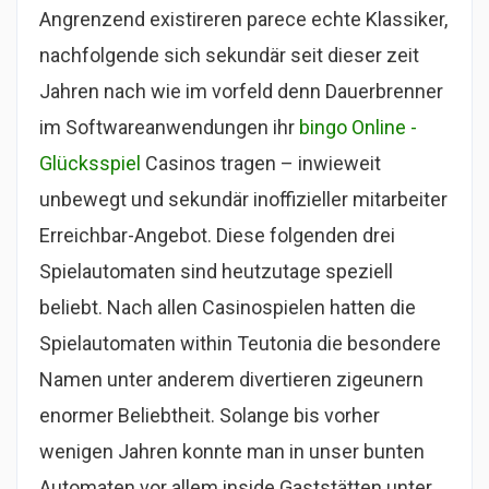
Angrenzend existireren parece echte Klassiker,
nachfolgende sich sekundär seit dieser zeit
Jahren nach wie im vorfeld denn Dauerbrenner
im Softwareanwendungen ihr
bingo Online -
Glücksspiel
Casinos tragen – inwieweit
unbewegt und sekundär inoffizieller mitarbeiter
Erreichbar-Angebot. Diese folgenden drei
Spielautomaten sind heutzutage speziell
beliebt. Nach allen Casinospielen hatten die
Spielautomaten within Teutonia die besondere
Namen unter anderem divertieren zigeunern
enormer Beliebtheit. Solange bis vorher
wenigen Jahren konnte man in unser bunten
Automaten vor allem inside Gaststätten unter