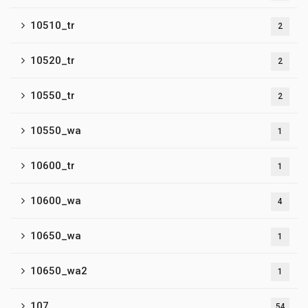
10510_tr
2
10520_tr
2
10550_tr
2
10550_wa
1
10600_tr
1
10600_wa
4
10650_wa
1
10650_wa2
1
107
54