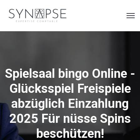
Spielsaal bingo Online -
Glücksspiel Freispiele
abzüglich Einzahlung
2025 Für nüsse Spins
beschützen!