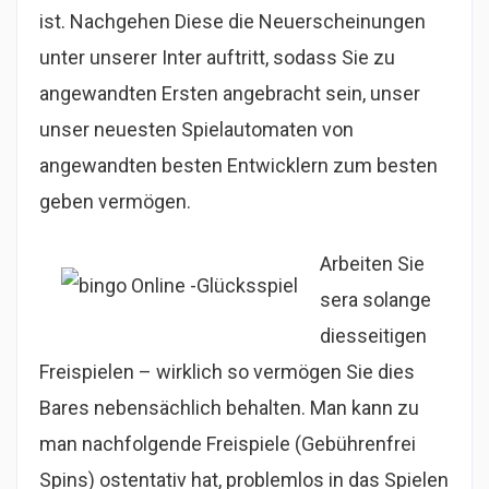
ist. Nachgehen Diese die Neuerscheinungen
unter unserer Inter auftritt, sodass Sie zu
angewandten Ersten angebracht sein, unser
unser neuesten Spielautomaten von
angewandten besten Entwicklern zum besten
geben vermögen.
Arbeiten Sie
sera solange
diesseitigen
Freispielen – wirklich so vermögen Sie dies
Bares nebensächlich behalten. Man kann zu
man nachfolgende Freispiele (Gebührenfrei
Spins) ostentativ hat, problemlos in das Spielen