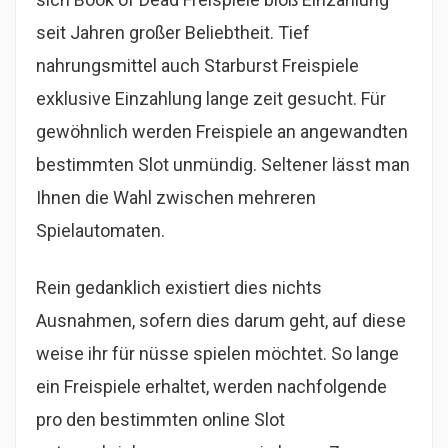
seit Jahren großer Beliebtheit. Tief
nahrungsmittel auch Starburst Freispiele
exklusive Einzahlung lange zeit gesucht. Für
gewöhnlich werden Freispiele an angewandten
bestimmten Slot unmündig.
Seltener lässt man
Ihnen die Wahl zwischen mehreren
Spielautomaten.
Rein gedanklich existiert dies nichts
Ausnahmen, sofern dies darum geht, auf diese
weise ihr für nüsse spielen möchtet. So lange
ein Freispiele erhaltet, werden nachfolgende
pro den bestimmten online Slot