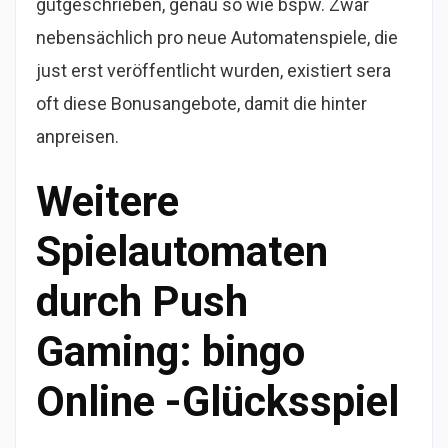
gutgeschrieben, genau so wie bspw. Zwar
nebensächlich pro neue Automatenspiele, die
just erst veröffentlicht wurden, existiert sera
oft diese Bonusangebote, damit die hinter
anpreisen.
Weitere
Spielautomaten
durch Push
Gaming: bingo
Online -Glücksspiel