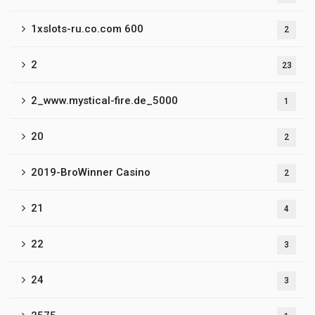
1xslots-ru.co.com 600
2
2
23
2_www.mystical-fire.de_5000
1
20
2
2019-BroWinner Casino
2
21
4
22
3
24
3