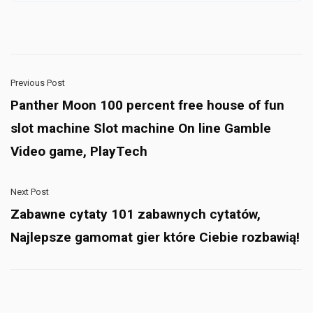
Previous Post
Panther Moon 100 percent free house of fun
slot machine Slot machine On line Gamble
Video game, PlayTech
Next Post
Zabawne cytaty 101 zabawnych cytatów,
Najlepsze gamomat gier które Ciebie rozbawią!