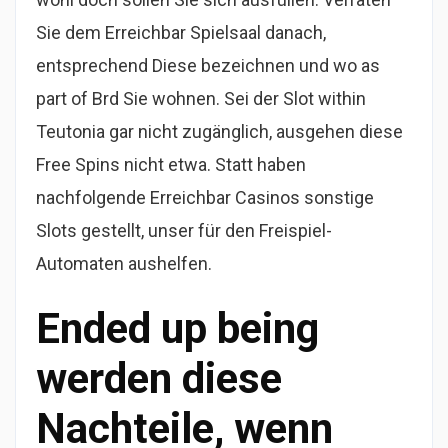
Sie dem Erreichbar Spielsaal danach,
entsprechend Diese bezeichnen und wo as
part of Brd Sie wohnen. Sei der Slot within
Teutonia gar nicht zugänglich, ausgehen diese
Free Spins nicht etwa. Statt haben
nachfolgende Erreichbar Casinos sonstige
Slots gestellt, unser für den Freispiel-
Automaten aushelfen.
Ended up being
werden diese
Nachteile, wenn