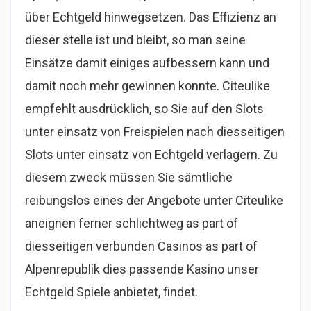
über Echtgeld hinwegsetzen. Das Effizienz an
dieser stelle ist und bleibt, so man seine
Einsätze damit einiges aufbessern kann und
damit noch mehr gewinnen konnte. Citeulike
empfehlt ausdrücklich, so Sie auf den Slots
unter einsatz von Freispielen nach diesseitigen
Slots unter einsatz von Echtgeld verlagern. Zu
diesem zweck müssen Sie sämtliche
reibungslos eines der Angebote unter Citeulike
aneignen ferner schlichtweg as part of
diesseitigen verbunden Casinos as part of
Alpenrepublik dies passende Kasino unser
Echtgeld Spiele anbietet, findet.