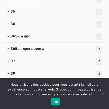
35
1
36
1
365-casino
1
365campers.com a
2
37
2
39
3
Nous utilisons des cookies pour vous garantir la meilleure
4
7
expérience sur notre site web. Si vous continuez à utiliser ce
site, nous supposerons que vous en êtes satisfait.
41
2
Ok
Contactez-nous