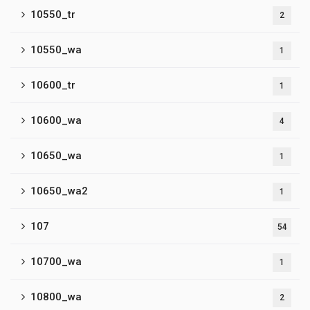
10550_tr
2
10550_wa
1
10600_tr
1
10600_wa
4
10650_wa
1
10650_wa2
1
107
54
10700_wa
1
10800_wa
2