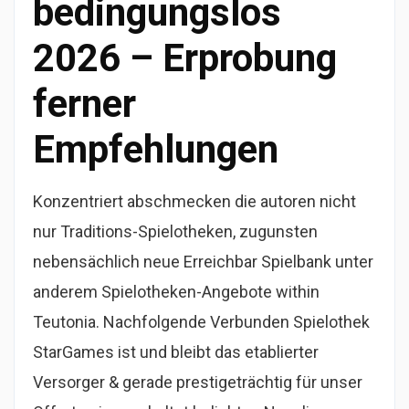
bedingungslos
2026 – Erprobung
ferner
Empfehlungen
Konzentriert abschmecken die autoren nicht
nur Traditions-Spielotheken, zugunsten
nebensächlich neue Erreichbar Spielbank unter
anderem Spielotheken-Angebote within
Teutonia. Nachfolgende Verbunden Spielothek
StarGames ist und bleibt das etablierter
Versorger & gerade prestigeträchtig für unser