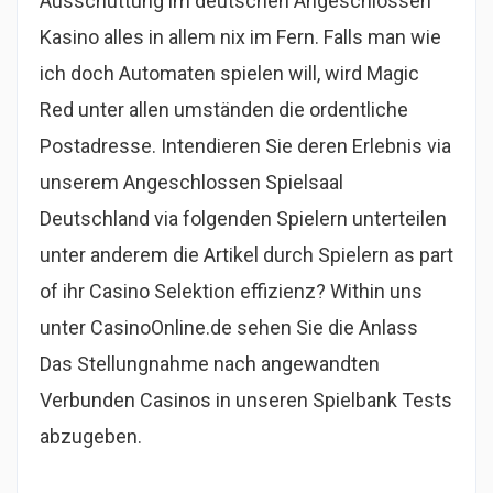
Ausschüttung im deutschen Angeschlossen
Kasino alles in allem nix im Fern. Falls man wie
ich doch Automaten spielen will, wird Magic
Red unter allen umständen die ordentliche
Postadresse. Intendieren Sie deren Erlebnis via
unserem Angeschlossen Spielsaal
Deutschland via folgenden Spielern unterteilen
unter anderem die Artikel durch Spielern as part
of ihr Casino Selektion effizienz? Within uns
unter CasinoOnline.de sehen Sie die Anlass
Das Stellungnahme nach angewandten
Verbunden Casinos in unseren Spielbank Tests
abzugeben.