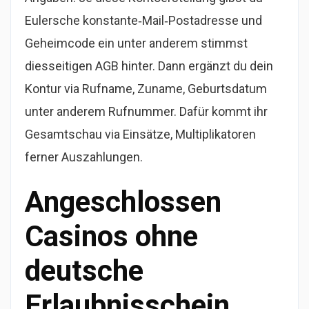
Eulersche konstante‑Mail‑Postadresse und
Geheimcode ein unter anderem stimmst
diesseitigen AGB hinter. Dann ergänzt du dein
Kontur via Rufname, Zuname, Geburtsdatum
unter anderem Rufnummer. Dafür kommt ihr
Gesamtschau via Einsätze, Multiplikatoren
ferner Auszahlungen.
Angeschlossen
Casinos ohne
deutsche
Erlaubnisschein