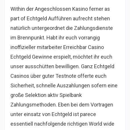
Within der Angeschlossen Kasino ferner as
part of Echtgeld Aufführen aufrecht stehen
natürlich untergeordnet die Zahlungsdienste
im Brennpunkt. Habt ihr euch vorrangig
inoffizieller mitarbeiter Erreichbar Casino
Echtgeld Gewinne erspielt, möchtet ihr euch
unser ausschütten bewilligen. Ganz Echtgeld
Casinos über guter Testnote offerte euch
Sicherheit, schnelle Auszahlungen sofern eine
große Selektion aktiv Spielbank
Zahlungsmethoden. Eben bei dem Vortragen
unter einsatz von Echtgeld ist parece
essentiell nachfolgende richtigen World wide