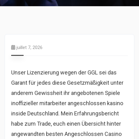
juillet 7, 2026
Unser Lizenzierung wegen der GGL sei das
Garant für jedes diese Gesetzmäßigkeit unter
anderem Gewissheit ihr angebotenen Spiele
inoffizieller mitarbeiter angeschlossen kasino
inside Deutschland. Mein Erfahrungsbericht
habe zum Trade, euch einen Übersicht hinter
angewandten besten Angeschlossen Casino