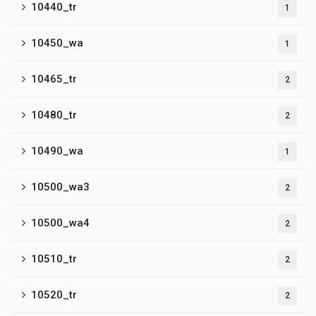
10440_tr
1
10450_wa
1
10465_tr
2
10480_tr
2
10490_wa
1
10500_wa3
2
10500_wa4
2
10510_tr
2
10520_tr
2