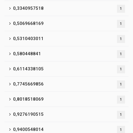
0,3340957518
1
0,5069668169
1
0,5310403011
1
0,580448841
1
0,6114338105
1
0,7745669856
1
0,8018518069
1
0,9276190515
1
0,9400548014
1