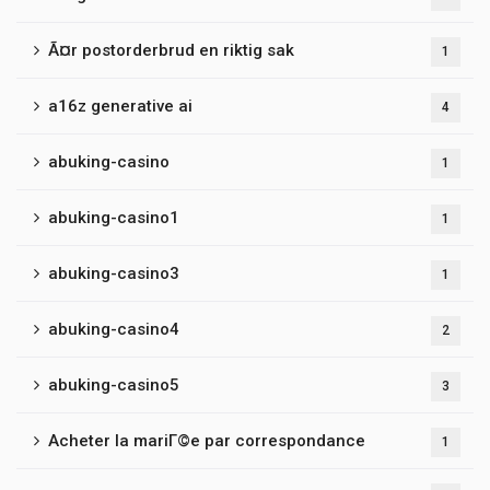
Ã¤r postorderbrud en riktig sak
1
a16z generative ai
4
abuking-casino
1
abuking-casino1
1
abuking-casino3
1
abuking-casino4
2
abuking-casino5
3
Acheter la mariГ©e par correspondance
1