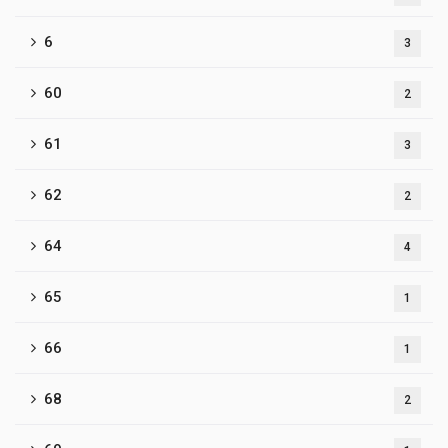
6
3
60
2
61
3
62
2
64
4
65
1
66
1
68
2