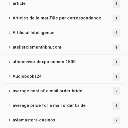
article
1
Articles de la mariГ©e par correspondance
1
Artificial Intelligence
8
atelierclementhbm.com
1
athomeworldexpo.comen 1500
1
Audiobooks24
3
average cost of a mail order bride
2
average price for a mail order bride
1
aviamasters-casinos
2