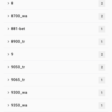
8
2
8700_wa
2
881-bet
1
8900_tr
1
9
2
9050_tr
2
9065_tr
1
9300_wa
1
9350_wa
1