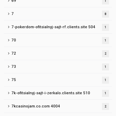
69
1
7
8
7-pokerdom-ofitsialnyj-sajt-rf.clients.site 504
1
70
1
72
2
73
1
75
1
7k-ofitsialnyj-sajt-i-zerkalo.clients.site 510
1
7kcasinojam.co.com 4004
2