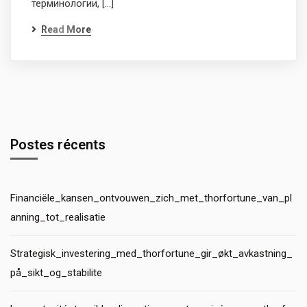
терминологии, […]
Read More
Postes récents
Financiële_kansen_ontvouwen_zich_met_thorfortune_van_pl
anning_tot_realisatie
Strategisk_investering_med_thorfortune_gir_økt_avkastning_
på_sikt_og_stabilite