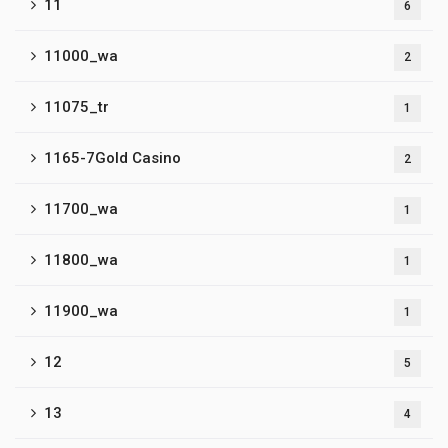
11
6
11000_wa
2
11075_tr
1
1165-7Gold Casino
2
11700_wa
1
11800_wa
1
11900_wa
1
12
5
13
4