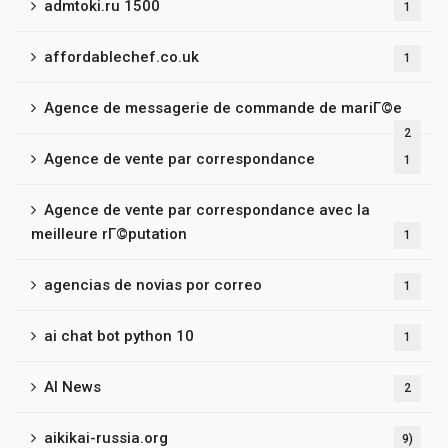
admtoki.ru 1500
1
affordablechef.co.uk
1
Agence de messagerie de commande de mariГ©e
2
Agence de vente par correspondance
1
Agence de vente par correspondance avec la
meilleure rГ©putation
1
agencias de novias por correo
1
ai chat bot python 10
1
AI News
2
aikikai-russia.org
9)