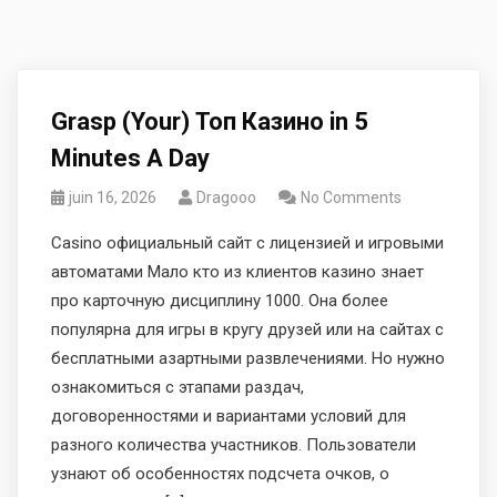
Grasp (Your) Топ Казино in 5
Minutes A Day
juin 16, 2026
Dragooo
No Comments
Casino официальный сайт с лицензией и игровыми
автоматами Мало кто из клиентов казино знает
про карточную дисциплину 1000. Она более
популярна для игры в кругу друзей или на сайтах с
бесплатными азартными развлечениями. Но нужно
ознакомиться с этапами раздач,
договоренностями и вариантами условий для
разного количества участников. Пользователи
узнают об особенностях подсчета очков, о