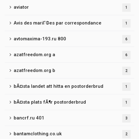
aviator
1
Avis des mariГ©es par correspondance
1
avtomaxima-193.ru 800
6
azatfreedom.org a
6
azatfreedom.org b
2
bÃ¤sta landet att hitta en postorderbrud
1
bÃ¤sta plats fÃ¶r postorderbrud
1
bancrf.ru 401
3
bantamclothing.co.uk
2