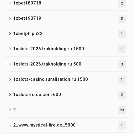
1xbet180718
2
1xbet190719
3
1xbetph.ph22
1
1xslots-2026.trakholding.ru 1500
1
1xslots-2026.trakholding.ru 500
3
1xslots-casino.ruralisation.ru 1500
1
1xslots-ru.co.com 600
2
2
23
2_www.mystical-fire.de_5000
1