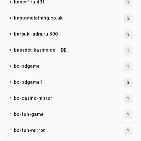
bancrf.ru 401
3
bantamclothing.co.uk
2
barsuki-adm.ru 500
3
bassbet-kasino.de – DE
1
bc-bdgame
1
bc-bdgame1
2
bc-casino-mirror
1
bc-fun-game
1
bc-fun-mirror
1