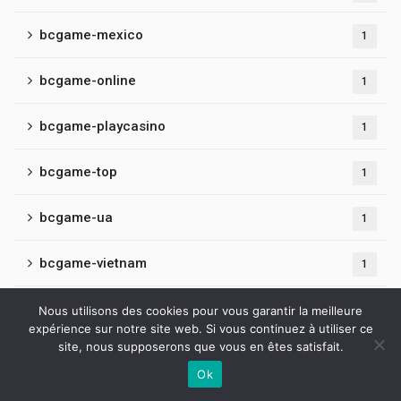
bcgame-mexico
1
bcgame-online
1
bcgame-playcasino
1
bcgame-top
1
bcgame-ua
1
bcgame-vietnam
1
bcgame30073
Nous utilisons des cookies pour vous garantir la meilleure
1
expérience sur notre site web. Si vous continuez à utiliser ce
site, nous supposerons que vous en êtes satisfait.
bcgame7087
1
Ok
Contactez-nous
bcgamebet