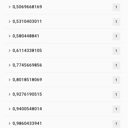
0,5069668169
1
0,5310403011
1
0,580448841
1
0,6114338105
1
0,7745669856
1
0,8018518069
1
0,9276190515
1
0,9400548014
1
0,9860433941
1