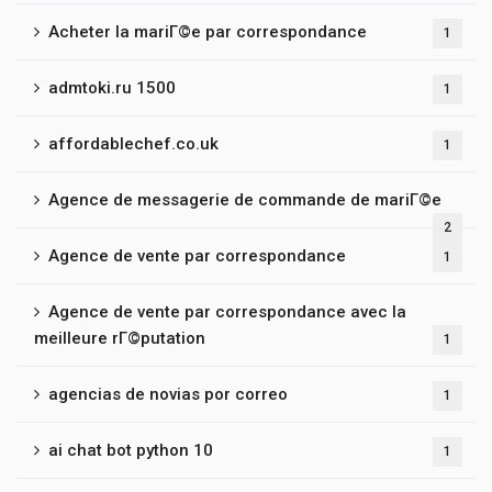
Acheter la mariГ©e par correspondance
1
admtoki.ru 1500
1
affordablechef.co.uk
1
Agence de messagerie de commande de mariГ©e
2
Agence de vente par correspondance
1
Agence de vente par correspondance avec la
meilleure rГ©putation
1
agencias de novias por correo
1
ai chat bot python 10
1