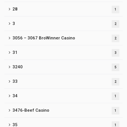
28
1
3
2
3056 – 3067 BroWinner Casino
2
31
3
3240
5
33
2
34
1
3476-Beef Casino
1
35
1