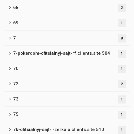
68
2
69
1
7
8
7-pokerdom-ofitsialnyj-sajt-rf.clients.site 504
1
70
1
72
2
73
1
75
1
7k-ofitsialnyj-sajt-i-zerkalo.clients.site 510
1