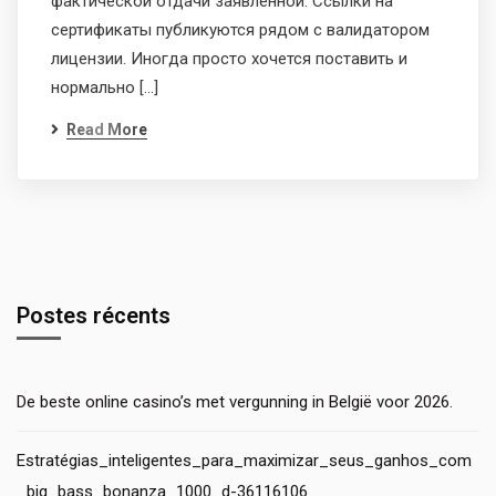
фактической отдачи заявленной. Ссылки на
сертификаты публикуются рядом с валидатором
лицензии. Иногда просто хочется поставить и
нормально […]
Read More
Postes récents
De beste online casino’s met vergunning in België voor 2026.
Estratégias_inteligentes_para_maximizar_seus_ganhos_com
_big_bass_bonanza_1000_d-36116106