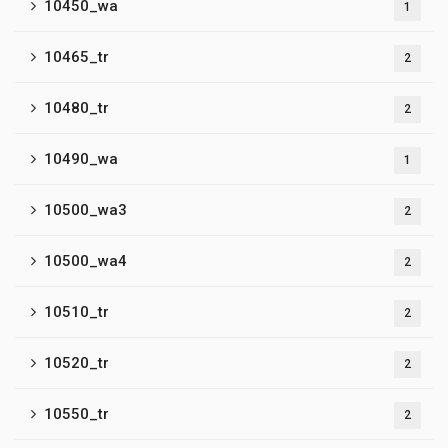
10450_wa
1
10465_tr
2
10480_tr
2
10490_wa
1
10500_wa3
2
10500_wa4
2
10510_tr
2
10520_tr
2
10550_tr
2