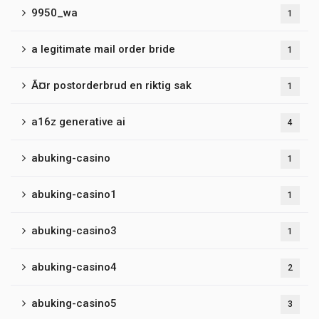
9950_wa
1
a legitimate mail order bride
1
Ã¤r postorderbrud en riktig sak
1
a16z generative ai
4
abuking-casino
1
abuking-casino1
1
abuking-casino3
1
abuking-casino4
2
abuking-casino5
3