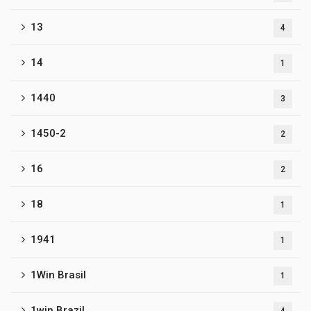
13
4
14
1
1440
3
1450-2
2
16
2
18
1
1941
1
1Win Brasil
1
1win Brazil