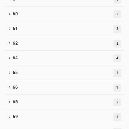
60
2
61
3
62
2
64
4
65
1
66
1
68
2
69
1