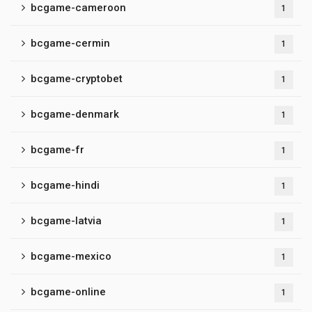
bcgame-cameroon
1
bcgame-cermin
1
bcgame-cryptobet
1
bcgame-denmark
1
bcgame-fr
1
bcgame-hindi
1
bcgame-latvia
1
bcgame-mexico
1
bcgame-online
1