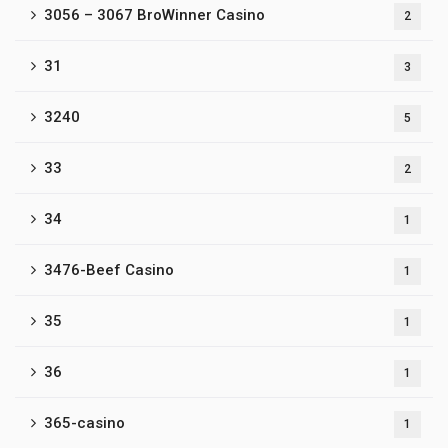
3056 – 3067 BroWinner Casino
2
31
3
3240
5
33
2
34
1
3476-Beef Casino
1
35
1
36
1
365-casino
1