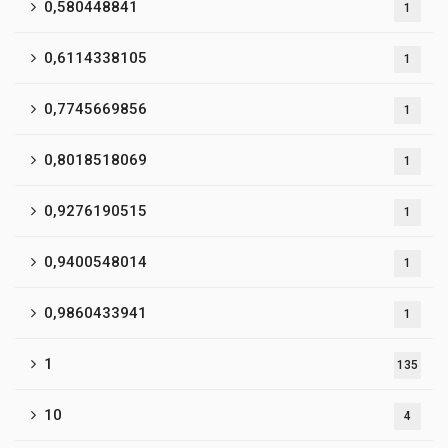
0,580448841
1
0,6114338105
1
0,7745669856
1
0,8018518069
1
0,9276190515
1
0,9400548014
1
0,9860433941
1
1
135
10
4