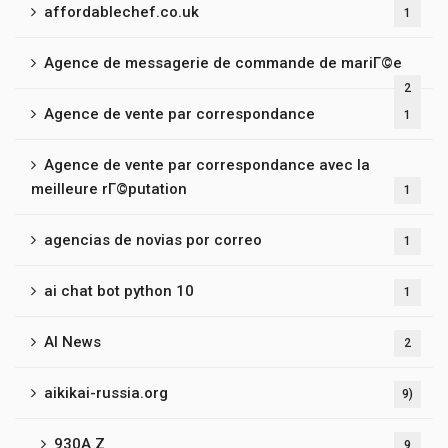
affordablechef.co.uk
1
Agence de messagerie de commande de mariГ©e
2
Agence de vente par correspondance
1
Agence de vente par correspondance avec la
meilleure rГ©putation
1
agencias de novias por correo
1
ai chat bot python 10
1
AI News
2
aikikai-russia.org
9)
930A Z
9