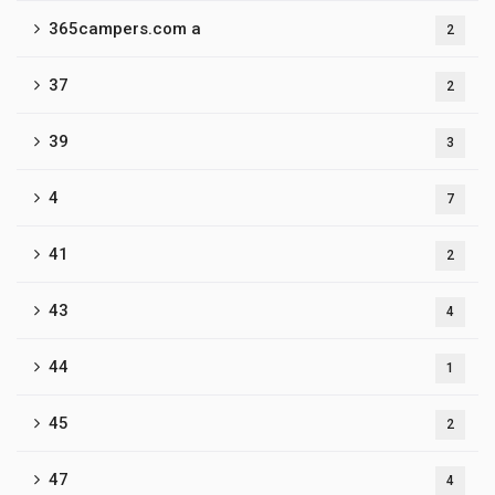
365campers.com a
2
37
2
39
3
4
7
41
2
43
4
44
1
45
2
47
4