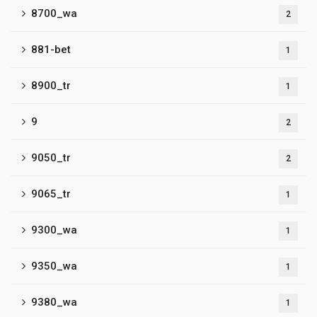
8700_wa
2
881-bet
1
8900_tr
1
9
2
9050_tr
2
9065_tr
1
9300_wa
1
9350_wa
1
9380_wa
1