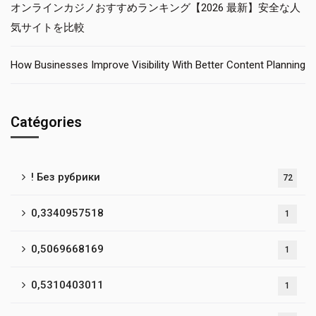
オンラインカジノおすすめランキング【2026 最新】安全な人
気サイトを比較
How Businesses Improve Visibility With Better Content Planning
Catégories
! Без рубрики
72
0,3340957518
1
0,5069668169
1
0,5310403011
1