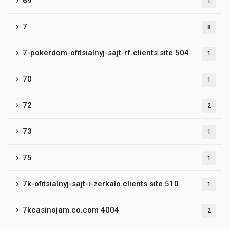
69
1
7
8
7-pokerdom-ofitsialnyj-sajt-rf.clients.site 504
1
70
1
72
2
73
1
75
1
7k-ofitsialnyj-sajt-i-zerkalo.clients.site 510
1
7kcasinojam.co.com 4004
2