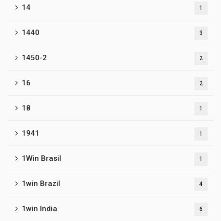
14
1
1440
3
1450-2
2
16
2
18
1
1941
1
1Win Brasil
1
1win Brazil
4
1win India
6