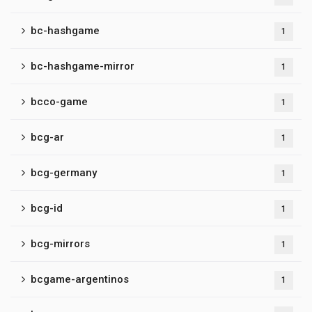
bc-hashgame
1
bc-hashgame-mirror
1
bcco-game
1
bcg-ar
1
bcg-germany
1
bcg-id
1
bcg-mirrors
1
bcgame-argentinos
1