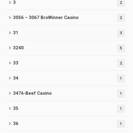
3
2
3056 – 3067 BroWinner Casino
2
31
3
3240
5
33
2
34
1
3476-Beef Casino
1
35
1
36
1