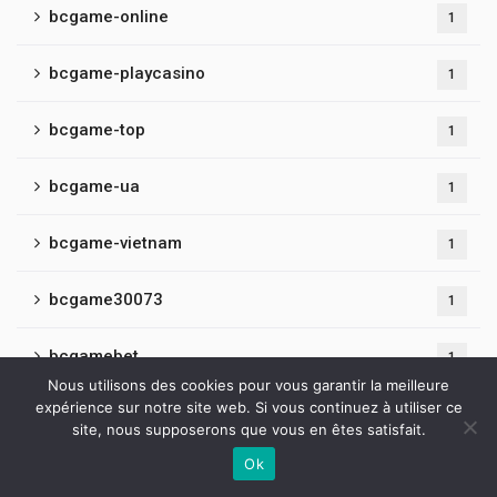
bcgame-online
1
bcgame-playcasino
1
bcgame-top
1
bcgame-ua
1
bcgame-vietnam
1
bcgame30073
1
bcgamebet
1
Nous utilisons des cookies pour vous garantir la meilleure
expérience sur notre site web. Si vous continuez à utiliser ce
bcgamehub
1
site, nous supposerons que vous en êtes satisfait.
Ok
bd
1
Contactez-nous