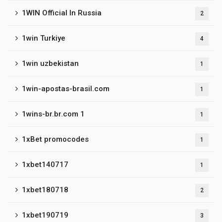
1WIN Official In Russia
2
1win Turkiye
4
1win uzbekistan
1
1win-apostas-brasil.com
1
1wins-br.br.com 1
1
1xBet promocodes
1
1xbet140717
1
1xbet180718
2
1xbet190719
3