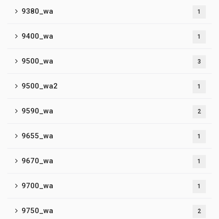
9380_wa
1
9400_wa
1
9500_wa
3
9500_wa2
1
9590_wa
2
9655_wa
1
9670_wa
1
9700_wa
1
9750_wa
2