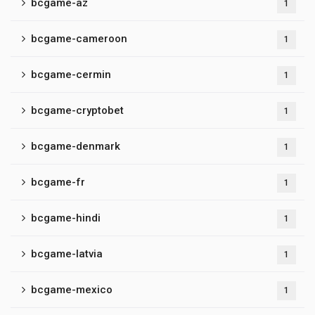
bcgame-az
1
bcgame-cameroon
1
bcgame-cermin
1
bcgame-cryptobet
1
bcgame-denmark
1
bcgame-fr
1
bcgame-hindi
1
bcgame-latvia
1
bcgame-mexico
1