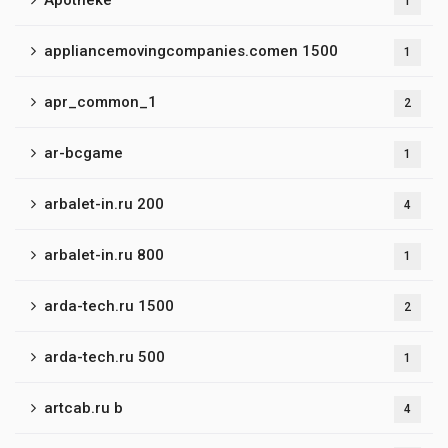
Apotheke
1
appliancemovingcompanies.comen 1500
1
apr_common_1
2
ar-bcgame
1
arbalet-in.ru 200
4
arbalet-in.ru 800
1
arda-tech.ru 1500
2
arda-tech.ru 500
1
artcab.ru b
4