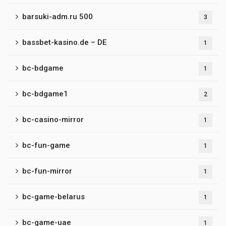
barsuki-adm.ru 500
3
bassbet-kasino.de – DE
1
bc-bdgame
1
bc-bdgame1
2
bc-casino-mirror
1
bc-fun-game
1
bc-fun-mirror
1
bc-game-belarus
1
bc-game-uae
1