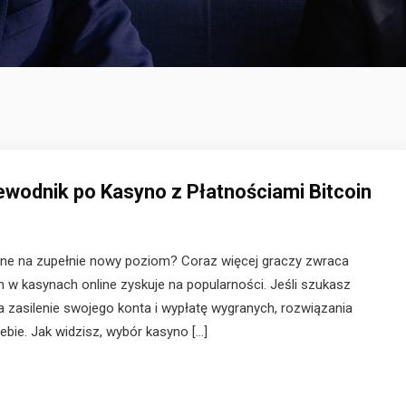
ewodnik po Kasyno z Płatnościami Bitcoin
ine na zupełnie nowy poziom? Coraz więcej graczy zwraca
 w kasynach online zyskuje na popularności. Jeśli szukasz
 zasilenie swojego konta i wypłatę wygranych, rozwiązania
ebie. Jak widzisz, wybór kasyno […]