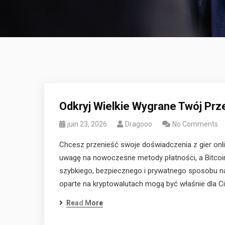
Odkryj Wielkie Wygrane Twój Prz
juin 23, 2026
Dragooo
No Comments
Chcesz przenieść swoje doświadczenia z gier onl
uwagę na nowoczesne metody płatności, a Bitcoin
szybkiego, bezpiecznego i prywatnego sposobu na
oparte na kryptowalutach mogą być właśnie dla Ci
Read More