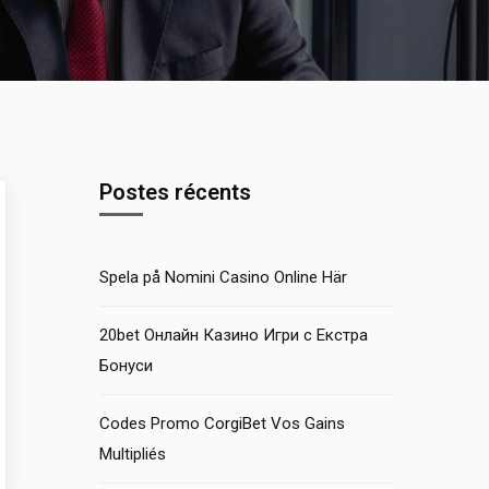
Postes récents
Spela på Nomini Casino Online Här
20bet Онлайн Казино Игри с Екстра
Бонуси
Codes Promo CorgiBet Vos Gains
Multipliés