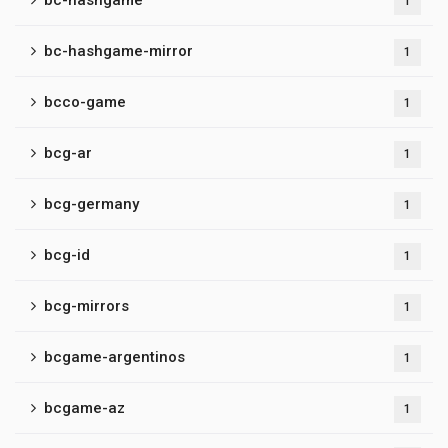
bc-hashgame
1
bc-hashgame-mirror
1
bcco-game
1
bcg-ar
1
bcg-germany
1
bcg-id
1
bcg-mirrors
1
bcgame-argentinos
1
bcgame-az
1