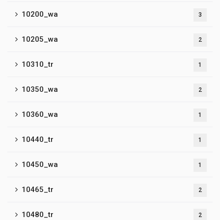
10200_wa
3
10205_wa
2
10310_tr
1
10350_wa
2
10360_wa
1
10440_tr
1
10450_wa
1
10465_tr
2
10480_tr
2