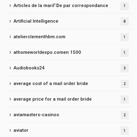
Articles de la mariГ©e par correspondance
1
Artificial Intelligence
8
atelierclementhbm.com
1
athomeworldexpo.comen 1500
1
Audiobooks24
3
average cost of a mail order bride
2
average price for a mail order bride
1
aviamasters-casinos
2
aviator
1