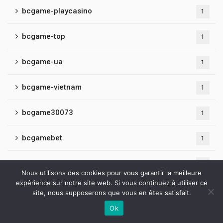
bcgame-playcasino
1
bcgame-top
1
bcgame-ua
1
bcgame-vietnam
1
bcgame30073
1
bcgamebet
1
bcgamehub
1
Nous utilisons des cookies pour vous garantir la meilleure
expérience sur notre site web. Si vous continuez à utiliser ce
bd
1
site, nous supposerons que vous en êtes satisfait.
Ok
bdmbet-casino
1
Contactez-nous