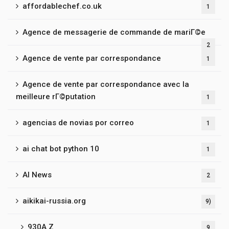
affordablechef.co.uk
1
Agence de messagerie de commande de mariГ©e
2
Agence de vente par correspondance
1
Agence de vente par correspondance avec la
meilleure rГ©putation
1
agencias de novias por correo
1
ai chat bot python 10
1
AI News
2
aikikai-russia.org
9)
930A Z
9