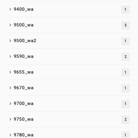
9400_wa
1
9500_wa
3
9500_wa2
1
9590_wa
2
9655_wa
1
9670_wa
1
9700_wa
1
9750_wa
2
9780_wa
1