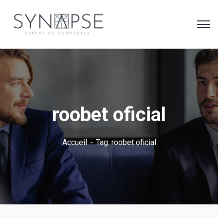
roobet oficial
Accueil
Tag: roobet oficial