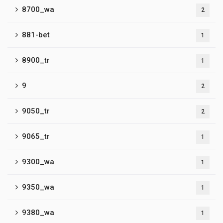
8700_wa
2
881-bet
1
8900_tr
1
9
2
9050_tr
2
9065_tr
1
9300_wa
1
9350_wa
1
9380_wa
1