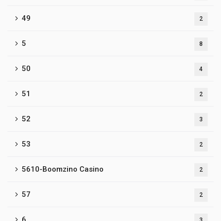
49
2
5
8
50
4
51
2
52
3
53
2
5610-Boomzino Casino
2
57
2
6
3