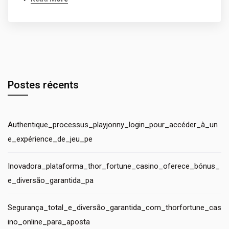
Postes récents
Authentique_processus_playjonny_login_pour_accéder_à_un
e_expérience_de_jeu_pe
Inovadora_plataforma_thor_fortune_casino_oferece_bónus_
e_diversão_garantida_pa
Segurança_total_e_diversão_garantida_com_thorfortune_cas
ino_online_para_aposta