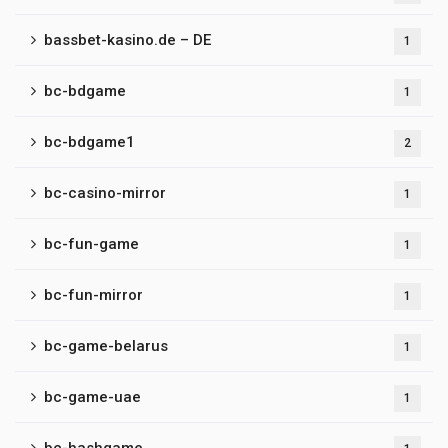
bassbet-kasino.de – DE
1
bc-bdgame
1
bc-bdgame1
2
bc-casino-mirror
1
bc-fun-game
1
bc-fun-mirror
1
bc-game-belarus
1
bc-game-uae
1