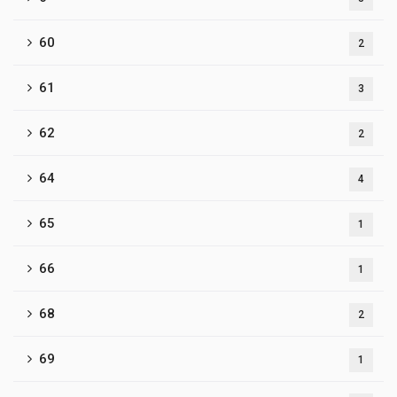
60
2
61
3
62
2
64
4
65
1
66
1
68
2
69
1