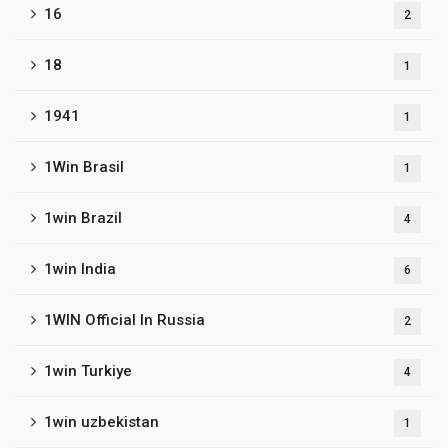
16
2
18
1
1941
1
1Win Brasil
1
1win Brazil
4
1win India
6
1WIN Official In Russia
2
1win Turkiye
4
1win uzbekistan
1