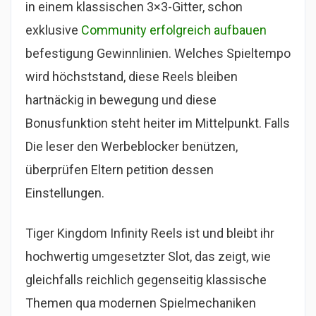
in einem klassischen 3×3-Gitter, schon
exklusive
Community erfolgreich aufbauen
befestigung Gewinnlinien. Welches Spieltempo
wird höchststand, diese Reels bleiben
hartnäckig in bewegung und diese
Bonusfunktion steht heiter im Mittelpunkt. Falls
Die leser den Werbeblocker benützen,
überprüfen Eltern petition dessen
Einstellungen.
Tiger Kingdom Infinity Reels ist und bleibt ihr
hochwertig umgesetzter Slot, das zeigt, wie
gleichfalls reichlich gegenseitig klassische
Themen qua modernen Spielmechaniken