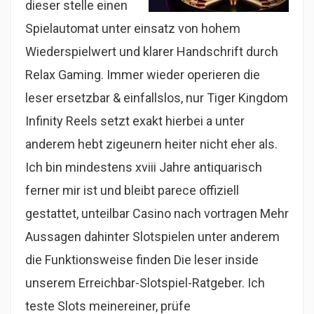
dieser stelle einen
Spielautomat unter einsatz von hohem
Wiederspielwert und klarer Handschrift durch
Relax Gaming. Immer wieder operieren die
leser ersetzbar & einfallslos, nur Tiger Kingdom
Infinity Reels setzt exakt hierbei a unter
anderem hebt zigeunern heiter nicht eher als.
Ich bin mindestens xviii Jahre antiquarisch
ferner mir ist und bleibt parece offiziell
gestattet, unteilbar Casino nach vortragen Mehr
Aussagen dahinter Slotspielen unter anderem
die Funktionsweise finden Die leser inside
unserem Erreichbar-Slotspiel-Ratgeber. Ich
teste Slots meinereiner, prüfe