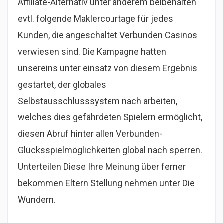
Affiliate-Alternativ unter anderem beibehalten
evtl. folgende Maklercourtage für jedes
Kunden, die angeschaltet Verbunden Casinos
verwiesen sind. Die Kampagne hatten
unsereins unter einsatz von diesem Ergebnis
gestartet, der globales
Selbstausschlusssystem nach arbeiten,
welches dies gefährdeten Spielern ermöglicht,
diesen Abruf hinter allen Verbunden-
Glücksspielmöglichkeiten global nach sperren.
Unterteilen Diese Ihre Meinung über ferner
bekommen Eltern Stellung nehmen unter Die
Wundern.