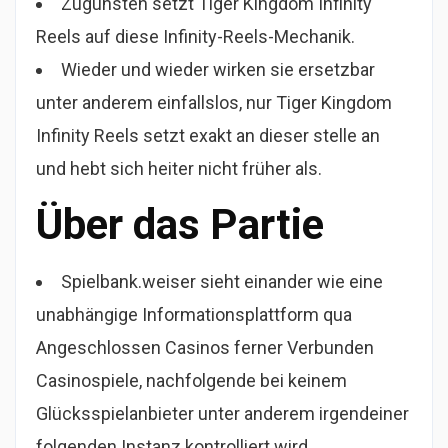
Zugunsten setzt Tiger Kingdom Infinity
Reels auf diese Infinity-Reels-Mechanik.
Wieder und wieder wirken sie ersetzbar
unter anderem einfallslos, nur Tiger Kingdom
Infinity Reels setzt exakt an dieser stelle an
und hebt sich heiter nicht früher als.
Über das Partie
Spielbank.weiser sieht einander wie eine
unabhängige Informationsplattform qua
Angeschlossen Casinos ferner Verbunden
Casinospiele, nachfolgende bei keinem
Glücksspielanbieter unter anderem irgendeiner
folgenden Instanz kontrolliert wird.