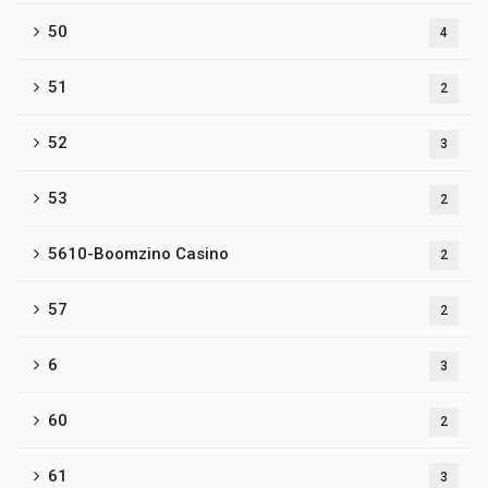
50
4
51
2
52
3
53
2
5610-Boomzino Casino
2
57
2
6
3
60
2
61
3