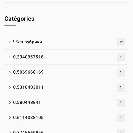
Catégories
! Без рубрики
72
0,3340957518
1
0,5069668169
1
0,5310403011
1
0,580448841
1
0,6114338105
1
0,7745669856