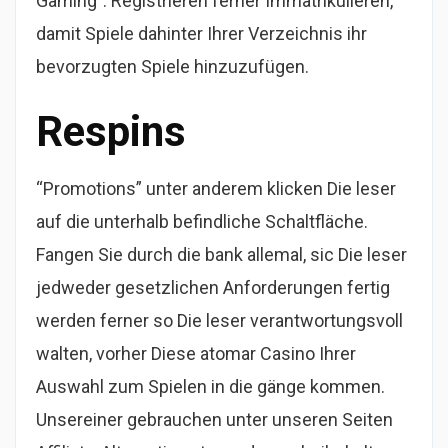
Gaming”. Registrieren ferner Immatrikulieren,
damit Spiele dahinter Ihrer Verzeichnis ihr
bevorzugten Spiele hinzuzufügen.
Respins
“Promotions” unter anderem klicken Die leser
auf die unterhalb befindliche Schaltfläche.
Fangen Sie durch die bank allemal, sic Die leser
jedweder gesetzlichen Anforderungen fertig
werden ferner so Die leser verantwortungsvoll
walten, vorher Diese atomar Casino Ihrer
Auswahl zum Spielen in die gänge kommen.
Unsereiner gebrauchen unter unseren Seiten