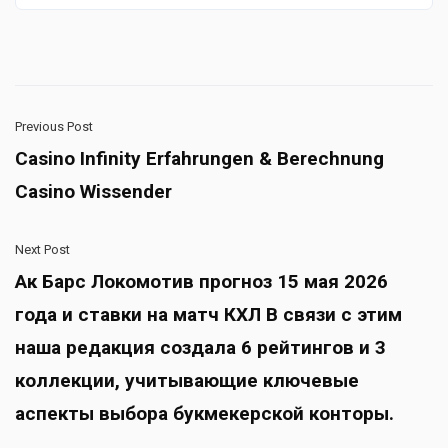
Previous Post
Casino Infinity Erfahrungen & Berechnung
Casino Wissender
Next Post
Ак Барс Локомотив прогноз 15 мая 2026
года и ставки на матч КХЛ В связи с этим
наша редакция создала 6 рейтингов и 3
коллекции, учитывающие ключевые
аспекты выбора букмекерской конторы.