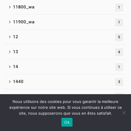
11800_wa
1
11900_wa
1
12
5
13
4
14
1
1440
3
1450-2
2
Nous utilisons des cookies pour vous garantir la meilleure
expérience sur notre site web. Si vous continuez à utiliser ce
16
2
site, nous supposerons que vous en êtes satisfait.
Ok
18
Contactez-nous
1