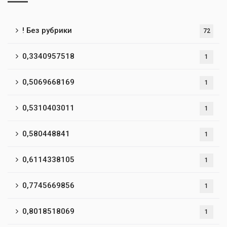
! Без рубрики
72
0,3340957518
1
0,5069668169
1
0,5310403011
1
0,580448841
1
0,6114338105
1
0,7745669856
1
0,8018518069
1