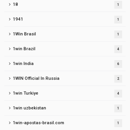
18
1
1941
1
1Win Brasil
1
1win Brazil
4
1win India
6
1WIN Official In Russia
2
1win Turkiye
4
1win uzbekistan
1
1win-apostas-brasil.com
1