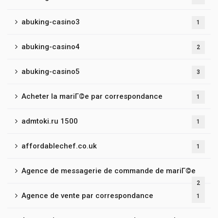
abuking-casino3
1
abuking-casino4
2
abuking-casino5
3
Acheter la mariГ©e par correspondance
1
admtoki.ru 1500
1
affordablechef.co.uk
1
Agence de messagerie de commande de mariГ©e
2
Agence de vente par correspondance
1