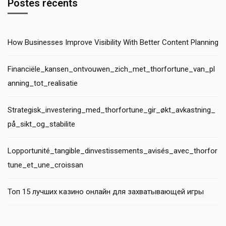
Postes récents
How Businesses Improve Visibility With Better Content Planning
Financiële_kansen_ontvouwen_zich_met_thorfortune_van_pl
anning_tot_realisatie
Strategisk_investering_med_thorfortune_gir_økt_avkastning_
på_sikt_og_stabilite
Lopportunité_tangible_dinvestissements_avisés_avec_thorfor
tune_et_une_croissan
Топ 15 лучших казино онлайн для захватывающей игры