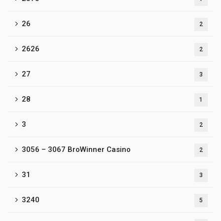
26
2
2626
2
27
3
28
1
3
2
3056 – 3067 BroWinner Casino
2
31
3
3240
5