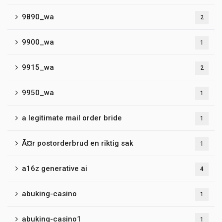
9890_wa
2
9900_wa
1
9915_wa
2
9950_wa
1
a legitimate mail order bride
1
Ã¤r postorderbrud en riktig sak
1
a16z generative ai
4
abuking-casino
1
abuking-casino1
1