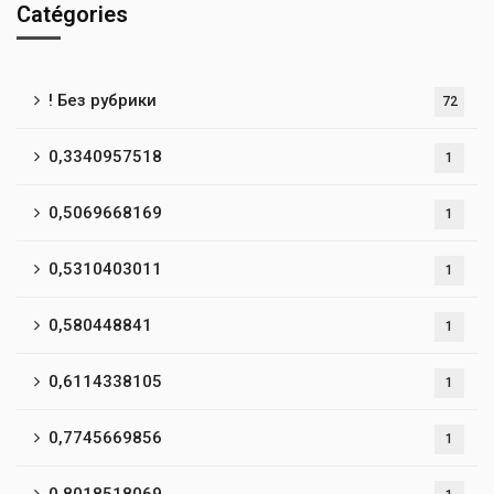
Catégories
! Без рубрики
72
0,3340957518
1
0,5069668169
1
0,5310403011
1
0,580448841
1
0,6114338105
1
0,7745669856
1