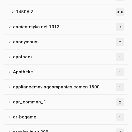
1450A Z
316
ancientmyko.net 1013
7
anonymous
2
apotheek
1
Apotheke
1
appliancemovingcompanies.comen 1500
1
apr_common_1
2
ar-bcgame
1