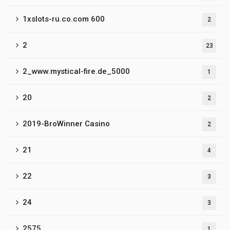
1xslots-ru.co.com 600
2
2
23
2_www.mystical-fire.de_5000
1
20
2
2019-BroWinner Casino
2
21
4
22
3
24
3
2575
1