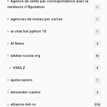
Agence de vente par correspondance avec la
meilleure rГ©putation
1
agencias de novias por correo
1
ai chat bot python 10
1
AI News
2
aikikai-russia.org
9)
930A Z
9
ajutorcainiro
1
alexander-casino
2
alliance-teh.ru
316)