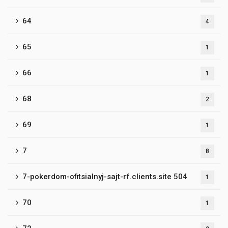
64
4
65
1
66
1
68
2
69
1
7
8
7-pokerdom-ofitsialnyj-sajt-rf.clients.site 504
1
70
1