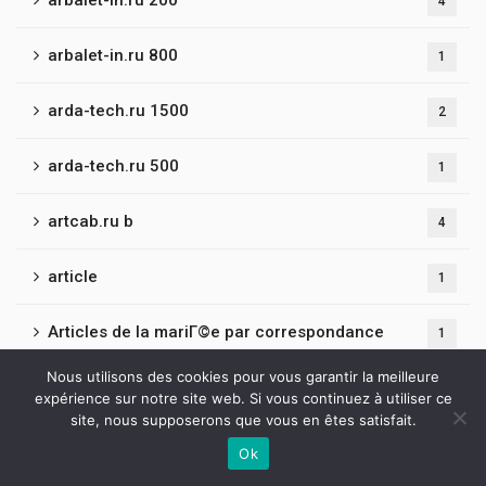
arbalet-in.ru 200
4
arbalet-in.ru 800
1
arda-tech.ru 1500
2
arda-tech.ru 500
1
artcab.ru b
4
article
1
Articles de la mariГ©e par correspondance
1
Nous utilisons des cookies pour vous garantir la meilleure
Artificial Intelligence
8
expérience sur notre site web. Si vous continuez à utiliser ce
site, nous supposerons que vous en êtes satisfait.
atelierclementhbm.com
1
Ok
Contactez-nous