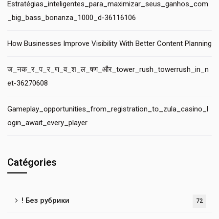
Estratégias_inteligentes_para_maximizar_seus_ganhos_com
_big_bass_bonanza_1000_d-36116106
How Businesses Improve Visibility With Better Content Planning
ज_नक_र_प_र_ण_व_श_ल_षण_और_tower_rush_towerrush_in_n
et-36270608
Gameplay_opportunities_from_registration_to_zula_casino_l
ogin_await_every_player
Catégories
! Без рубрики
72