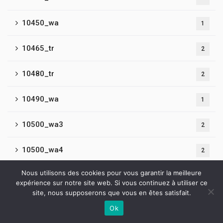
10450_wa
1
10465_tr
2
10480_tr
2
10490_wa
1
10500_wa3
2
10500_wa4
2
Nous utilisons des cookies pour vous garantir la meilleure
10510_tr
2
expérience sur notre site web. Si vous continuez à utiliser ce
site, nous supposerons que vous en êtes satisfait.
10520_tr
2
Ok
Contactez-nous