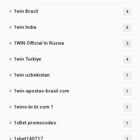
1win Brazil
4
1win India
6
1WIN Official In Russia
2
1win Turkiye
4
1win uzbekistan
1
1win-apostas-brasil.com
1
1wins-br.br.com 1
1
1xBet promocodes
1
1xbet140717
1