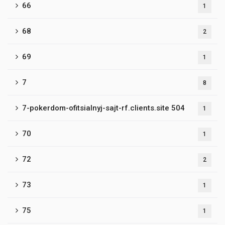
66
1
68
2
69
1
7
8
7-pokerdom-ofitsialnyj-sajt-rf.clients.site 504
1
70
1
72
2
73
1
75
1