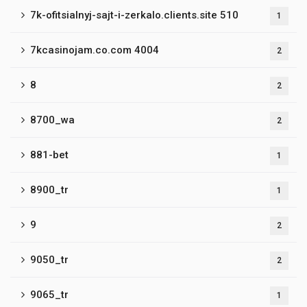
7k-ofitsialnyj-sajt-i-zerkalo.clients.site 510
1
7kcasinojam.co.com 4004
2
8
2
8700_wa
2
881-bet
1
8900_tr
1
9
2
9050_tr
2
9065_tr
1