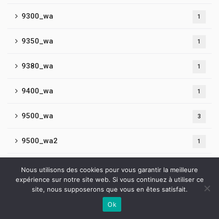
9300_wa
1
9350_wa
1
9380_wa
1
9400_wa
1
9500_wa
3
9500_wa2
1
9590_wa
2
Nous utilisons des cookies pour vous garantir la meilleure
expérience sur notre site web. Si vous continuez à utiliser ce
site, nous supposerons que vous en êtes satisfait.
9655_wa
1
Ok
Contactez-nous
9670_wa
1