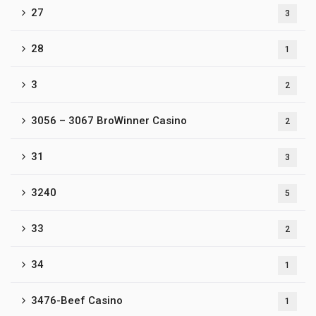
27
3
28
1
3
2
3056 – 3067 BroWinner Casino
2
31
3
3240
5
33
2
34
1
3476-Beef Casino
1