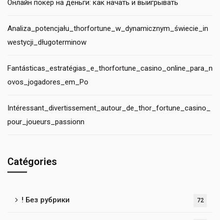
Онлайн покер на деньги: как начать и выигрывать
Analiza_potencjału_thorfortune_w_dynamicznym_świecie_in
westycji_długoterminow
Fantásticas_estratégias_e_thorfortune_casino_online_para_n
ovos_jogadores_em_Po
Intéressant_divertissement_autour_de_thor_fortune_casino_
pour_joueurs_passionn
Catégories
! Без рубрики
72