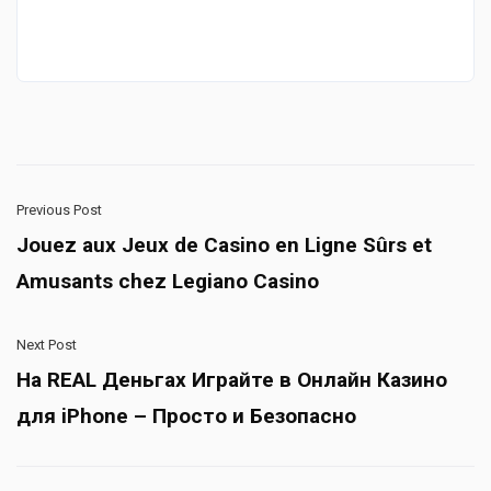
Previous Post
Jouez aux Jeux de Casino en Ligne Sûrs et
Amusants chez Legiano Casino
Next Post
На REAL Деньгах Играйте в Онлайн Казино
для iPhone – Просто и Безопасно