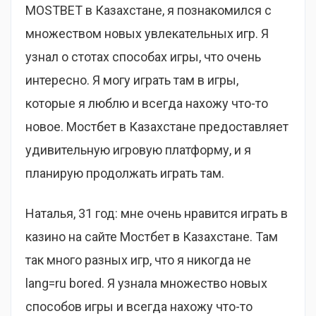
MOSTBET в Казахстане, я познакомился с
множеством новых увлекательных игр. Я
узнал о стотах способах игры, что очень
интересно. Я могу играть там в игры,
которые я люблю и всегда нахожу что-то
новое. Мостбет в Казахстане предоставляет
удивительную игровую платформу, и я
планирую продолжать играть там.
Наталья, 31 год: мне очень нравится играть в
казино на сайте Мостбет в Казахстане. Там
так много разных игр, что я никогда не
lang=ru bored. Я узнала множество новых
способов игры и всегда нахожу что-то