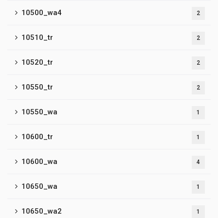
10500_wa4
2
10510_tr
2
10520_tr
2
10550_tr
2
10550_wa
1
10600_tr
1
10600_wa
4
10650_wa
1
10650_wa2
1