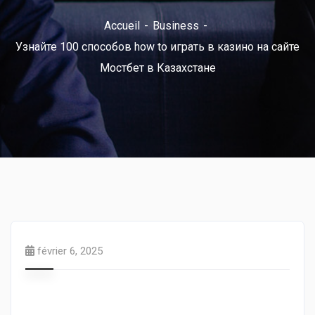
Accueil
Business
Узнайте 100 способов how to играть в казино на сайте
Мостбет в Казахстане
février 6, 2025