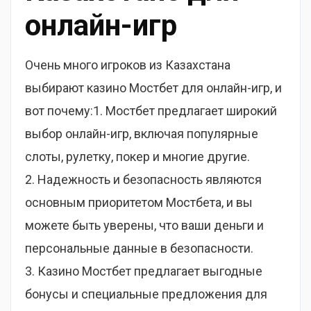
онлайн-игр
Очень много игроков из Казахстана
выбирают казино Мостбет для онлайн-игр, и
вот почему:1. Мостбет предлагает широкий
выбор онлайн-игр, включая популярные
слоты, рулетку, покер и многие другие.
2. Надежность и безопасность являются
основным приоритетом Мостбета, и вы
можете быть уверены, что ваши деньги и
персональные данные в безопасности.
3. Казино Мостбет предлагает выгодные
бонусы и специальные предложения для