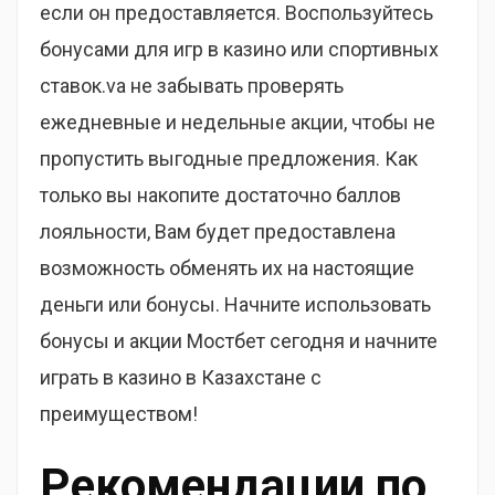
если он предоставляется. Воспользуйтесь
бонусами для игр в казино или спортивных
ставок.va не забывать проверять
ежедневные и недельные акции, чтобы не
пропустить выгодные предложения. Как
только вы накопите достаточно баллов
лояльности, Вам будет предоставлена
возможность обменять их на настоящие
деньги или бонусы. Начните использовать
бонусы и акции Мостбет сегодня и начните
играть в казино в Казахстане с
преимуществом!
Рекомендации по