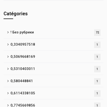
Catégories
! Без рубрики
72
0,3340957518
1
0,5069668169
1
0,5310403011
1
0,580448841
1
0,6114338105
1
0,7745669856
1