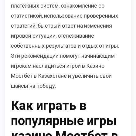
платежных систем, ознакомление со
статистикой, использование проверенных
стратегий, быстрый ответ на изменения
игровой ситуации, отслеживание
собственных результатов и отдых от игры.
Эти рекомендации помогут начинающим
игрокам насладиться игрой в Казино
Мостбет в Казахстане и увеличить свои
шансы на победу.
Как играть в
популярные игры
казино Мостбет в